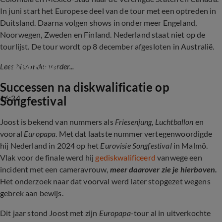
In juni start het Europese deel van de tour met een optreden in
Duitsland. Daarna volgen shows in onder meer Engeland,
Noorwegen, Zweden en Finland. Nederland staat niet op de
tourlijst. De tour wordt op 8 december afgesloten in Australië.
De Shownieuws-tafel over diskwalificatie 
Joost Klein
Lees hieronder verder...
Successen na diskwalificatie op
16:24
Songfestival
Joost is bekend van nummers als
Friesenjung
,
Luchtballon
en
vooral
Europapa
. Met dat laatste nummer vertegenwoordigde
hij Nederland in 2024 op het
Eurovisie Songfestival
in Malmö.
Vlak voor de finale werd hij
gediskwalificeerd
vanwege een
incident met een cameravrouw,
meer daarover zie je hierboven.
Het onderzoek naar dat voorval werd later stopgezet wegens
gebrek aan bewijs.
Dit jaar stond Joost met zijn
Europapa
-tour al in uitverkochte