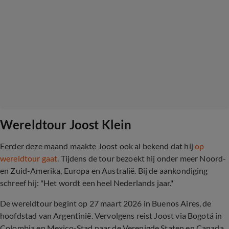
Wereldtour Joost Klein
Eerder deze maand maakte Joost ook al bekend dat hij
op
wereldtour gaat
. Tijdens de tour bezoekt hij onder meer Noord-
en Zuid-Amerika, Europa en Australië. Bij de aankondiging
schreef hij: "Het wordt een heel Nederlands jaar."
De wereldtour begint op 27 maart 2026 in Buenos Aires, de
hoofdstad van Argentinië. Vervolgens reist Joost via Bogotá in
Colombia en Mexico-Stad naar de Verenigde Staten en Canada.