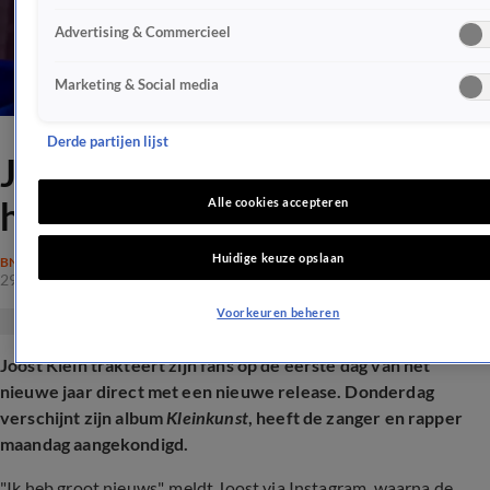
Advertising & Commercieel
Marketing & Social media
Derde partijen lijst
Joost Klein verrast plots: 'Ik
heb groot nieuws'
Alle cookies accepteren
Huidige keuze opslaan
BN'ERS
29 dec 2025, 21:17
Voorkeuren beheren
Joost Klein trakteert zijn fans op de eerste dag van het
nieuwe jaar direct met een nieuwe release. Donderdag
verschijnt zijn album
Kleinkunst
, heeft de zanger en rapper
maandag aangekondigd.
"Ik heb groot nieuws", meldt Joost via Instagram, waarna de