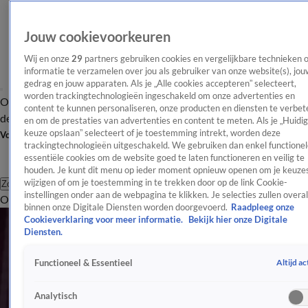
Jouw cookievoorkeuren
Wij en onze
29
partners gebruiken cookies en vergelijkbare technieken 
informatie te verzamelen over jou als gebruiker van onze website(s), jou
gedrag en jouw apparaten. Als je „Alle cookies accepteren” selecteert,
worden trackingtechnologieën ingeschakeld om onze advertenties en
Overzicht
Afleveringen
Tip
Entertainment
BN'ers
TV
Crime
Algemeen
content te kunnen personaliseren, onze producten en diensten te verbet
de redactie
Nieuwsbrief
en om de prestaties van advertenties en content te meten. Als je „Huidi
keuze opslaan” selecteert of je toestemming intrekt, worden deze
Volg Shownieuws
trackingtechnologieën uitgeschakeld. We gebruiken dan enkel functionel
essentiële cookies om de website goed te laten functioneren en veilig te
houden. Je kunt dit menu op ieder moment opnieuw openen om je keuzes
wijzigen of om je toestemming in te trekken door op de link Cookie-
Zoeken
instellingen onder aan de webpagina te klikken. Je selecties zullen overal
Overzicht
Entertainment
Spraakmakend
Reality
Crime
Video's
Afl
binnen onze Digitale Diensten worden doorgevoerd.
Raadpleeg onze
Cookieverklaring voor meer informatie.
Bekijk hier onze Digitale
Diensten.
Altijd ac
Functioneel & Essentieel
Analytisch