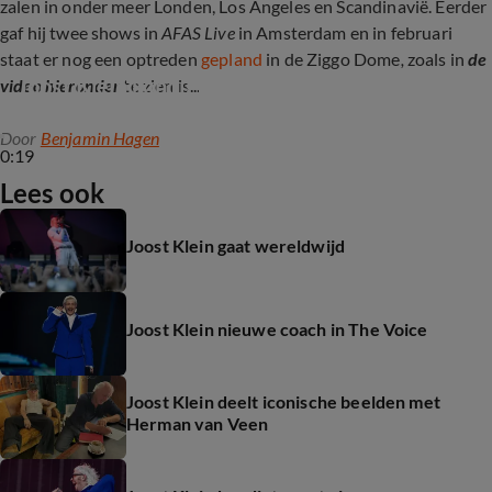
zalen in onder meer Londen, Los Angeles en Scandinavië. Eerder
gaf hij twee shows in
AFAS Live
in Amsterdam en in februari
staat er nog een optreden
gepland
in de Ziggo Dome
,
zoals in
de
Joost Klein kondigt Ziggo Dome-show aan
video hieronder
te zien is...
Door
Benjamin Hagen
0:19
Lees ook
Joost Klein gaat wereldwijd
Joost Klein nieuwe coach in The Voice
Joost Klein deelt iconische beelden met
Herman van Veen