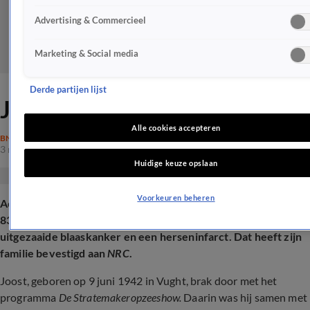
Advertising & Commercieel
Marketing & Social media
Derde partijen lijst
Joost Prinsen (83) overleden
Alle cookies accepteren
BN'ERS
3 nov 2025, 09:27
Huidige keuze opslaan
Voorkeuren beheren
Acteur, schrijver en presentator Joost Prinsen is maandag op
83-jarige leeftijd overleden. Hij overleed aan de gevolgen van
uitgezaaide blaaskanker en een herseninfarct. Dat heeft zijn
familie bevestigd aan
NRC
.
Joost, geboren op 9 juni 1942 in Vught, brak door met het
programma
De Stratemakeropzeeshow.
Daarin was hij samen met