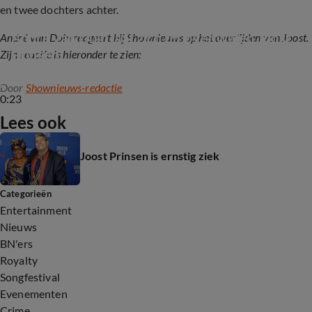
en twee dochters achter.
André van Duin laat zich uit over wijlen Joost 
André van Duin reageert bij Shownieuws op het overlijden van Joost.
Prinsen
Zijn reactie is hieronder te zien:
Door
Shownieuws-redactie
0:23
Lees ook
Joost Prinsen is ernstig ziek
Categorieën
Entertainment
Nieuws
BN'ers
Royalty
Songfestival
Evenementen
Crime