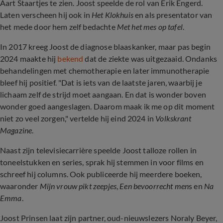
Aart Staartjes te zien. Joost speelde de rol van Erik Engerd.
Laten verscheen hij ook in
Het Klokhuis
en als presentator van
het mede door hem zelf bedachte
Met het mes op tafel
.
In 2017 kreeg Joost de diagnose blaaskanker, maar pas begin
2024 maakte hij
bekend
dat de ziekte was uitgezaaid. Ondanks
behandelingen met chemotherapie en later immunotherapie
bleef hij positief. "Dat is iets van de laatste jaren, waarbij je
lichaam zelf de strijd moet aangaan. En dat is wonder boven
wonder goed aangeslagen. Daarom maak ik me op dit moment
niet zo veel zorgen," vertelde hij eind 2024 in
Volkskrant
Magazine
.
Naast zijn televisiecarrière speelde Joost talloze rollen in
toneelstukken en series, sprak hij stemmen in voor films en
schreef hij columns. Ook publiceerde hij meerdere boeken,
waaronder
Mijn vrouw pikt zeepjes
,
Een bevoorrecht men
s en
Na
Emma
.
Joost Prinsen laat zijn partner, oud-nieuwslezers Noraly Beyer,