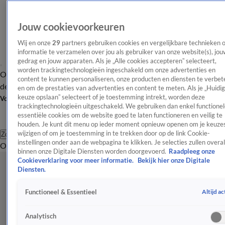
Jouw cookievoorkeuren
Wij en onze
29
partners gebruiken cookies en vergelijkbare technieken 
informatie te verzamelen over jou als gebruiker van onze website(s), jou
gedrag en jouw apparaten. Als je „Alle cookies accepteren” selecteert,
worden trackingtechnologieën ingeschakeld om onze advertenties en
Overzicht
Afleveringen
Tip
Entertainment
BN'ers
TV
Crime
Algemeen
content te kunnen personaliseren, onze producten en diensten te verbet
de redactie
Nieuwsbrief
en om de prestaties van advertenties en content te meten. Als je „Huidi
keuze opslaan” selecteert of je toestemming intrekt, worden deze
Volg Shownieuws
trackingtechnologieën uitgeschakeld. We gebruiken dan enkel functionel
essentiële cookies om de website goed te laten functioneren en veilig te
houden. Je kunt dit menu op ieder moment opnieuw openen om je keuzes
wijzigen of om je toestemming in te trekken door op de link Cookie-
Zoeken
instellingen onder aan de webpagina te klikken. Je selecties zullen overal
Overzicht
Entertainment
Spraakmakend
Reality
Crime
Video's
Afl
binnen onze Digitale Diensten worden doorgevoerd.
Raadpleeg onze
Cookieverklaring voor meer informatie.
Bekijk hier onze Digitale
Diensten.
Altijd ac
Functioneel & Essentieel
Analytisch