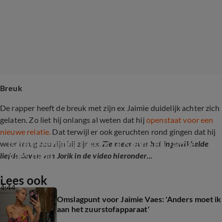
Breuk
De rapper heeft de breuk met zijn ex Jaimie duidelijk achter zich
gelaten. Zo liet hij onlangs al weten dat hij
openstaat voor een
nieuwe relatie.
Dat terwijl er ook geruchten rond gingen dat hij
Is de hereniging tussen Lil Kleine en Jaimie 
weer terug zou zijn bij zijn ex.
Zie meer over het ingewikkelde
Vaes nabij?
liefdesleven van Jorik in de video hieronder...
Lees ook
4:44
Omslagpunt voor Jaimie Vaes: 'Anders moet ik
aan het zuurstofapparaat'