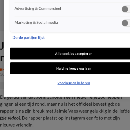
Advertising & Commercieel
Marketing & Social media
Derde partijen lijst
Jorik Scholten bevestigt
nieuwe liefde
Alle cookies accepteren
Huidige keuze opslaan
BN'ERS
30 juni 2024, 22:35
Voorkeuren beheren
De geruchten dat Jorik Scholten een nieuw liefje zou hebben
gingen al een tijd rond, maar nu is het officieel bevestigd: de
rapper is na zijn breuk met Jaimie Vaes
weer gelukkig in de liefde
(zie video)
. De rapper plaatst op Instagram een foto met zijn
nieuwe vriendin.