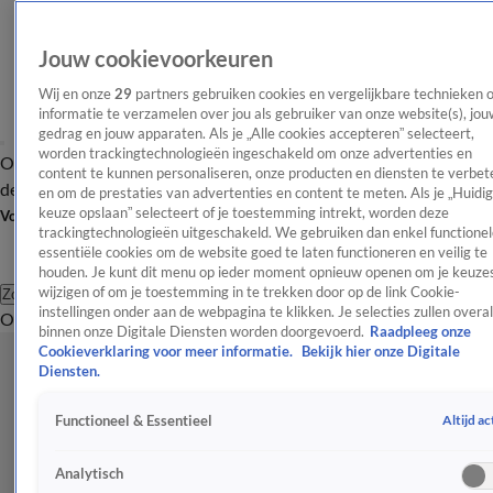
Jouw cookievoorkeuren
Wij en onze
29
partners gebruiken cookies en vergelijkbare technieken 
informatie te verzamelen over jou als gebruiker van onze website(s), jou
gedrag en jouw apparaten. Als je „Alle cookies accepteren” selecteert,
worden trackingtechnologieën ingeschakeld om onze advertenties en
Overzicht
Afleveringen
Tip
Entertainment
BN'ers
TV
Crime
Algemeen
content te kunnen personaliseren, onze producten en diensten te verbet
de redactie
Nieuwsbrief
en om de prestaties van advertenties en content te meten. Als je „Huidi
keuze opslaan” selecteert of je toestemming intrekt, worden deze
Volg Shownieuws
trackingtechnologieën uitgeschakeld. We gebruiken dan enkel functionel
essentiële cookies om de website goed te laten functioneren en veilig te
houden. Je kunt dit menu op ieder moment opnieuw openen om je keuzes
wijzigen of om je toestemming in te trekken door op de link Cookie-
Zoeken
instellingen onder aan de webpagina te klikken. Je selecties zullen overal
Overzicht
Entertainment
Spraakmakend
Reality
Crime
Video's
Afl
binnen onze Digitale Diensten worden doorgevoerd.
Raadpleeg onze
Cookieverklaring voor meer informatie.
Bekijk hier onze Digitale
Diensten.
Altijd ac
Functioneel & Essentieel
Analytisch