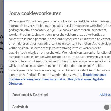
Jouw cookievoorkeuren
Wij en onze
29
partners gebruiken cookies en vergelijkbare technieken 
informatie te verzamelen over jou als gebruiker van onze website(s), jou
gedrag en jouw apparaten. Als je „Alle cookies accepteren” selecteert,
worden trackingtechnologieën ingeschakeld om onze advertenties en
Overzicht
Afleveringen
Tip
Entertainment
BN'ers
TV
Crime
Algemeen
content te kunnen personaliseren, onze producten en diensten te verbet
de redactie
Nieuwsbrief
en om de prestaties van advertenties en content te meten. Als je „Huidi
keuze opslaan” selecteert of je toestemming intrekt, worden deze
Volg Shownieuws
trackingtechnologieën uitgeschakeld. We gebruiken dan enkel functionel
essentiële cookies om de website goed te laten functioneren en veilig te
houden. Je kunt dit menu op ieder moment opnieuw openen om je keuzes
wijzigen of om je toestemming in te trekken door op de link Cookie-
Zoeken
instellingen onder aan de webpagina te klikken. Je selecties zullen overal
Overzicht
Entertainment
Spraakmakend
Reality
Crime
Video's
Afl
binnen onze Digitale Diensten worden doorgevoerd.
Raadpleeg onze
Cookieverklaring voor meer informatie.
Bekijk hier onze Digitale
Diensten.
Altijd ac
Functioneel & Essentieel
Analytisch