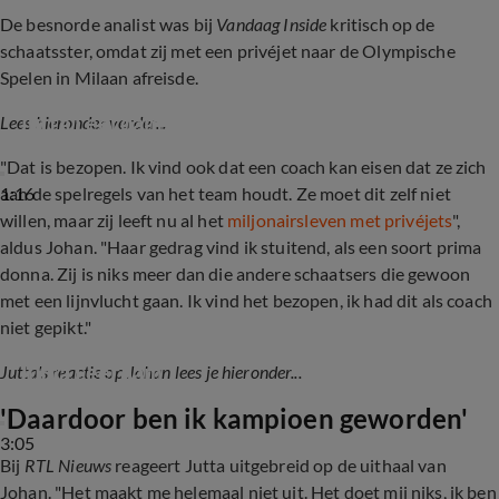
De besnorde analist was bij
Vandaag Inside
kritisch op de
schaatsster, omdat zij met een privéjet naar de Olympische
Spelen in Milaan afreisde.
Johan Derksen hekelt privéjetgebruik van 
Jutta Leerdam: ‘Dat is bezopen!’
Lees hieronder verder...
"Dat is bezopen. Ik vind ook dat een coach kan eisen dat ze zich
1:16
aan de spelregels van het team houdt. Ze moet dit zelf niet
willen, maar zij leeft nu al het
miljonairsleven met privéjets
",
aldus Johan. "Haar gedrag vind ik stuitend, als een soort prima
donna. Zij is niks meer dan die andere schaatsers die gewoon
met een lijnvlucht gaan. Ik vind het bezopen, ik had dit als coach
niet gepikt."
Shownieuws-tafel bespreekt kritiek rondom 
Jutta Leerdam
Jutta's reactie op Johan lees je hieronder...
'Daardoor ben ik kampioen geworden'
3:05
Bij
RTL Nieuws
reageert Jutta uitgebreid op de uithaal van
Johan. "Het maakt me helemaal niet uit. Het doet mij niks, ik ben