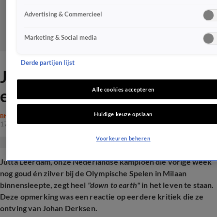
Advertising & Commercieel
Marketing & Social media
Derde partijen lijst
Jutta Leerdam zegt 'down to
earth' in het leven te staan
Alle cookies accepteren
Huidige keuze opslaan
BN'ERS
17 feb 2026, 22:54
Voorkeuren beheren
Jutta Leerdam, onze Nederlandse kampioen die vorige week
nog goud én zilver bij de Olympische Spelen in Milaan
binnensleepte, zegt heel
"down to earth"
in het leven te staan.
Deze opmerking was een reactie op eerdere kritiek die ze
ontving van Johan Derksen.