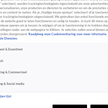
” selecteert, worden trackingtechnologieën ingeschakeld om onze advertenties
personaliseren, onze producten en diensten te verbeteren en om de prestaties 
s en content te meten. Als je „Huidige keuze opslaan” selecteert of je toestemm
e trackingtechnologieën uitgeschakeld. We gebruiken dan enkel functionele en
de website goed te laten functioneren en veilig te houden. Je kunt dit menu op
ieuw openen om je keuzes te wijzigen of om je toestemming in te trekken door
ellingen onder aan de webpagina te klikken. Je selecties zullen overal binnen o
orden doorgevoerd.
Raadpleeg onze Cookieverklaring voor meer informatie.
ale Diensten.
eel & Essentieel
sch
sing & Commercieel
ng & Social media
jen lijst