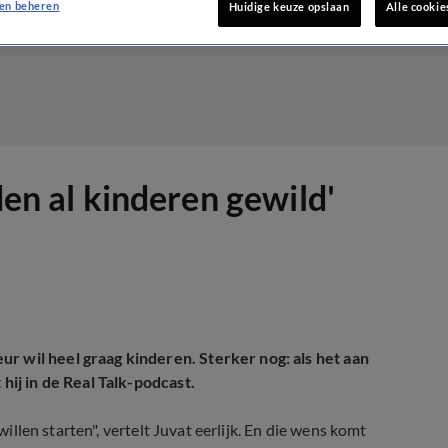
en beheren
Huidige keuze opslaan
Alle cookie
den al kinderen gewild'
r wil heel graag kinderen. Sterker nog: als het aan
hij in de Real Talk-podcast.
willen starten", vertelt Juvat eerlijk. En die wens komt