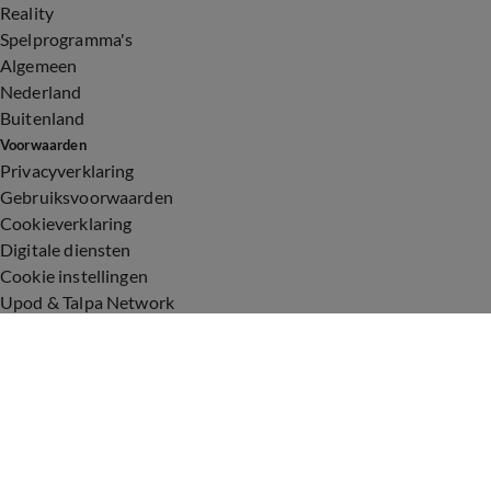
Reality
Spelprogramma's
Algemeen
Nederland
Buitenland
Voorwaarden
Privacyverklaring
Gebruiksvoorwaarden
Cookieverklaring
Digitale diensten
Cookie instellingen
Upod & Talpa Network
Adverteren
Vacatures
Publieksservice
Toegankelijkheid
Over ons
Neem contact op
+31 (0)6 - 549 628 21