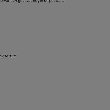
overwint", zegt Juvat nog in de podcast.
k te zijn'