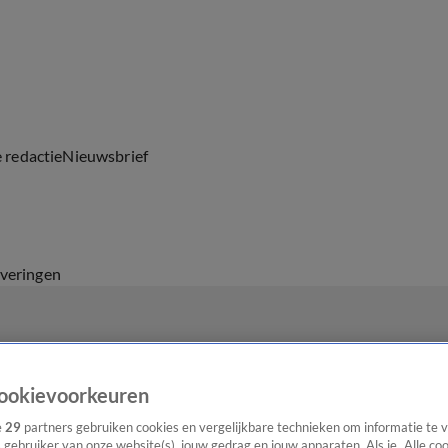
e redactie
Nieuwsbrief
everingen
ookievoorkeuren
e
29
partners gebruiken cookies en vergelijkbare technieken om informatie te
s gebruiker van onze website(s), jouw gedrag en jouw apparaten. Als je „Alle co