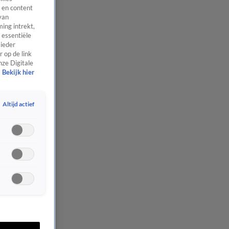
 en content
van
ing intrekt,
 essentiële
 ieder
 op de link
nze Digitale
Bekijk hier
Altijd actief