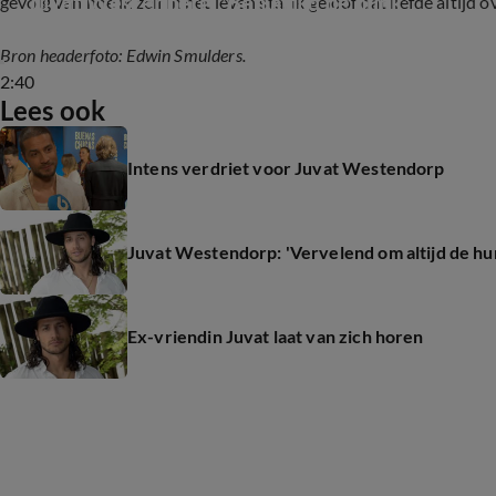
Juvat Westenberg: 'Ben altijd de hunk'
gevolg van hoe ik zelf in het leven sta. Ik geloof dat liefde altijd 
Bron headerfoto: Edwin Smulders.
2:40
Lees ook
Intens verdriet voor Juvat Westendorp
Juvat Westendorp: 'Vervelend om altijd de hun
Ex-vriendin Juvat laat van zich horen