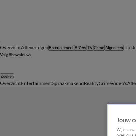
Overzicht
Afleveringen
Tip d
Entertainment
BN'ers
TV
Crime
Algemeen
Volg Shownieuws
Zoeken
Overzicht
Entertainment
Spraakmakend
Reality
Crime
Video's
Afl
Jouw c
Wij en onz
over jou al