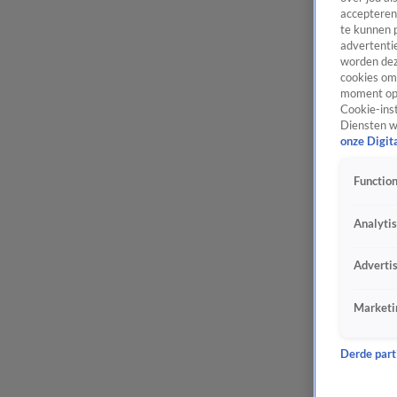
accepteren
te kunnen 
advertentie
worden dez
cookies om 
moment opn
Cookie-inst
Diensten w
onze Digit
Function
Analyti
Adverti
Marketi
Derde parti