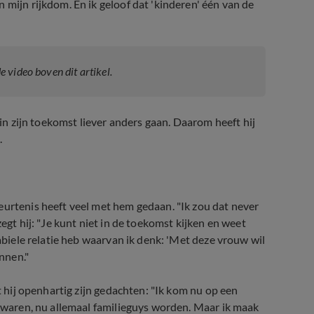
 mijn rijkdom. En ik geloof dat 'kinderen' één van de
 de video boven dit artikel.
 in zijn toekomst liever anders gaan. Daarom heeft hij
.
eurtenis heeft veel met hem gedaan. "Ik zou dat never
egt hij: "Je kunt niet in de toekomst kijken en weet
tabiele relatie heb waarvan ik denk: 'Met deze vrouw wil
innen."
lt hij openhartig zijn gedachten: "Ik kom nu op een
n waren, nu allemaal familieguys worden. Maar ik maak