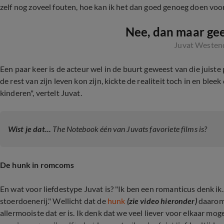
zelf nog zoveel fouten, hoe kan ik het dan goed genoeg doen voo
Nee, dan maar ge
Juvat Westen
Een paar keer is de acteur wel in de buurt geweest van die juiste 
de rest van zijn leven kon zijn, kickte de realiteit toch in en blee
kinderen", vertelt Juvat.
Wist je dat...
The Notebook één van Juvats favoriete films is?
De hunk in romcoms
En wat voor liefdestype Juvat is? "Ik ben een romanticus denk ik. V
stoerdoenerij." Wellicht dat de
hunk
(zie video hieronder)
daarom 
allermooiste dat er is. Ik denk dat we veel liever voor elkaar mog