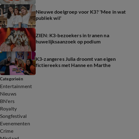
Nieuwe doelgroep voor K3? 'Mee in wat
publiek wil'
ZIEN: K3-bezoekers in tranen na
huwelijksaanzoek op podium
K3-zangeres Julia droomt van eigen
fictiereeks met Hanne en Marthe
Categorieën
Entertainment
Nieuws
BN'ers
Royalty
Songfestival
Evenementen
Crime
Misdaad