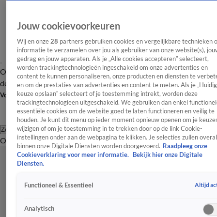
Jouw cookievoorkeuren
Wij en onze
28
partners gebruiken cookies en vergelijkbare technieken 
informatie te verzamelen over jou als gebruiker van onze website(s), jou
gedrag en jouw apparaten. Als je „Alle cookies accepteren” selecteert,
worden trackingtechnologieën ingeschakeld om onze advertenties en
Overzicht
Afleveringen
Tip
Entertainment
BN'ers
TV
Crime
Algemeen
content te kunnen personaliseren, onze producten en diensten te verbet
de redactie
Nieuwsbrief
en om de prestaties van advertenties en content te meten. Als je „Huidi
keuze opslaan” selecteert of je toestemming intrekt, worden deze
Volg Shownieuws
trackingtechnologieën uitgeschakeld. We gebruiken dan enkel functionel
essentiële cookies om de website goed te laten functioneren en veilig te
houden. Je kunt dit menu op ieder moment opnieuw openen om je keuzes
wijzigen of om je toestemming in te trekken door op de link Cookie-
Zoeken
instellingen onder aan de webpagina te klikken. Je selecties zullen overal
Overzicht
Entertainment
Spraakmakend
Reality
Crime
Video's
Afl
binnen onze Digitale Diensten worden doorgevoerd.
Raadpleeg onze
Cookieverklaring voor meer informatie.
Bekijk hier onze Digitale
Diensten.
Altijd ac
Functioneel & Essentieel
Analytisch