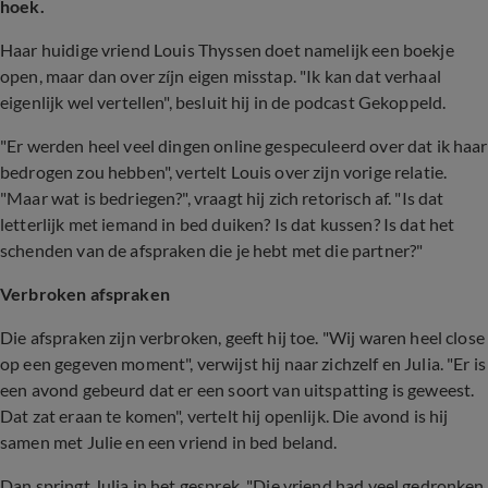
hoek.
Haar huidige vriend Louis Thyssen doet namelijk een boekje
open, maar dan over zíjn eigen misstap. "Ik kan dat verhaal
eigenlijk wel vertellen", besluit hij in de podcast Gekoppeld.
"Er werden heel veel dingen online gespeculeerd over dat ik haar
bedrogen zou hebben", vertelt Louis over zijn vorige relatie.
"Maar wat is bedriegen?", vraagt hij zich retorisch af. "Is dat
letterlijk met iemand in bed duiken? Is dat kussen? Is dat het
schenden van de afspraken die je hebt met die partner?"
Verbroken afspraken
Die afspraken zijn verbroken, geeft hij toe. "Wij waren heel close
op een gegeven moment", verwijst hij naar zichzelf en Julia. "Er is
een avond gebeurd dat er een soort van uitspatting is geweest.
Dat zat eraan te komen", vertelt hij openlijk. Die avond is hij
samen met Julie en een vriend in bed beland.
Dan springt Julia in het gesprek. "Die vriend had veel gedronken,