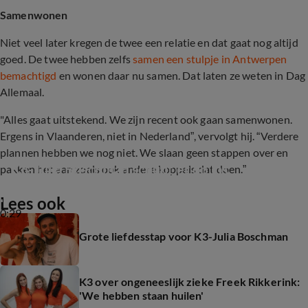
Samenwonen
Niet veel later kregen de twee een relatie en dat gaat nog altijd
goed. De twee hebben zelfs
samen een stulpje in Antwerpen
bemachtigd
en wonen daar nu samen.
Dat laten ze weten in Dag
Allemaal.
"Alles gaat uitstekend. We zijn recent ook gaan samenwonen.
Ergens in Vlaanderen, niet in Nederland”, vervolgt hij. “Verdere
plannen hebben we nog niet. We slaan geen stappen over en
K3-Julia Boschman schudt er op los
pakken het aan zoals ook andere koppels dat doen.”
Lees ook
0:29
Grote liefdesstap voor K3-Julia Boschman
K3 over ongeneeslijk zieke Freek Rikkerink:
'We hebben staan huilen'