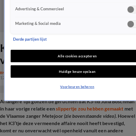
Advertising & Commercieel
Marketing & Social media
Derde partijen lijst
K3-Julia en vriend geven
vreemdgaan toe
Alle cookies accepteren
Huidige keuze opslaan
BN'ERS
12 juli 2025, 13:13
Voorkeuren beheren
Al langere tijd gonzen de geruchten dat K3-lid Julia Boschman
in haar vorige relatie een
slippertje zou hebben gemaakt
met
de Vlaamse zanger Metejoor
(zie bovenstaande video)
. Hoewel
het K3’tje deze vermeende affaire nooit heeft bevestigd,
komt er nu onverwacht wél openheid vanuit een andere