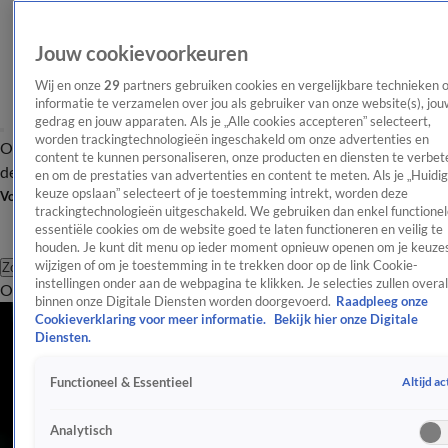
Jouw cookievoorkeuren
Wij en onze
29
partners gebruiken cookies en vergelijkbare technieken 
informatie te verzamelen over jou als gebruiker van onze website(s), jou
gedrag en jouw apparaten. Als je „Alle cookies accepteren” selecteert,
worden trackingtechnologieën ingeschakeld om onze advertenties en
Overzicht
Afleveringen
Tip
Entertainment
BN'ers
TV
Crime
Algemeen
content te kunnen personaliseren, onze producten en diensten te verbet
de redactie
Nieuwsbrief
en om de prestaties van advertenties en content te meten. Als je „Huidi
keuze opslaan” selecteert of je toestemming intrekt, worden deze
Volg Shownieuws
trackingtechnologieën uitgeschakeld. We gebruiken dan enkel functionel
essentiële cookies om de website goed te laten functioneren en veilig te
houden. Je kunt dit menu op ieder moment opnieuw openen om je keuzes
wijzigen of om je toestemming in te trekken door op de link Cookie-
Zoeken
instellingen onder aan de webpagina te klikken. Je selecties zullen overal
Overzicht
Entertainment
Spraakmakend
Reality
Crime
Video's
Afl
binnen onze Digitale Diensten worden doorgevoerd.
Raadpleeg onze
Cookieverklaring voor meer informatie.
Bekijk hier onze Digitale
Diensten.
Altijd ac
Functioneel & Essentieel
Analytisch