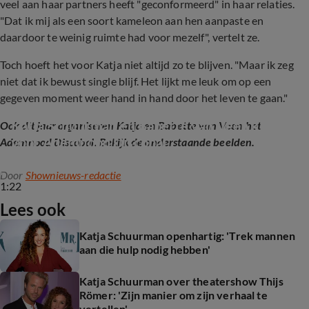
veel aan haar partners heeft "geconformeerd" in haar relaties.
"Dat ik mij als een soort kameleon aan hen aanpaste en
daardoor te weinig ruimte had voor mezelf", vertelt ze.
Toch hoeft het voor Katja niet altijd zo te blijven. "Maar ik zeg
niet dat ik bewust single blijf. Het lijkt me leuk om op een
gegeven moment weer hand in hand door het leven te gaan."
Katja Schuurman en Babette van Veen klaar 
Ook dit jaar organiseren Katja en Babette van Veen het
voor Ademnood Discobal
Ademnood Discobal. Bekijk de onderstaande beelden.
Door
Shownieuws-redactie
1:22
Lees ook
Katja Schuurman openhartig: 'Trek mannen
aan die hulp nodig hebben'
Katja Schuurman over theatershow Thijs
Römer: 'Zijn manier om zijn verhaal te
vertellen'