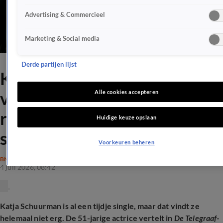
Advertising & Commercieel
Marketing & Social media
Derde partijen lijst
Katja Schuurman hoeft
voorlopig geen nieuwe
Alle cookies accepteren
relatie: 'Voel me
Huidige keuze opslaan
supercompleet'
Voorkeuren beheren
BN'ERS
4 juli 2026, 08:42
Katja Schuurman is al een tijdje single, maar dat vindt ze
helemaal niet erg. De 51-jarige actrice vertelt in
De Telegraaf
-