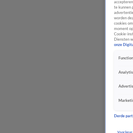
accepteren
te kunnen 
advertentie
worden dez
cookies om 
moment opn
Cookie-inst
Diensten w
onze Digit
Function
Analyti
Adverti
Marketi
Derde parti
Voorkeur