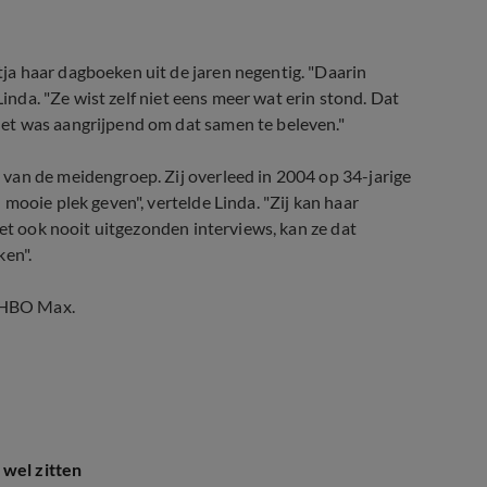
a haar dagboeken uit de jaren negentig. "Daarin
Linda. "Ze wist zelf niet eens meer wat erin stond. Dat
et was aangrijpend om dat samen te beleven."
van de meidengroep. Zij overleed in 2004 op 34-jarige
mooie plek geven", vertelde Linda. "Zij kan haar
met ook nooit uitgezonden interviews, kan ze dat
ken".
j HBO Max.
 wel zitten