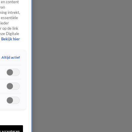
 en content
van
ing intrekt,
 essentiële
 ieder
 op de link
nze Digitale
Bekijk hier
Altijd actief
s accepteren