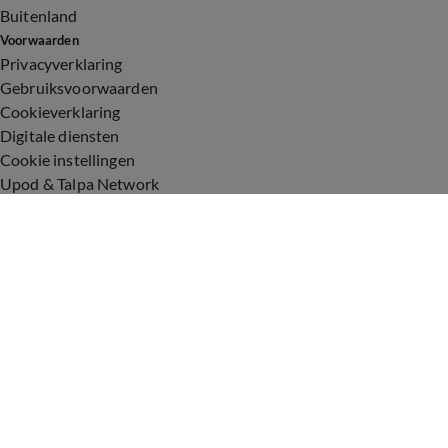
Buitenland
Voorwaarden
Privacyverklaring
Gebruiksvoorwaarden
Cookieverklaring
Digitale diensten
Cookie instellingen
Upod & Talpa Network
Adverteren
Vacatures
Publieksservice
Toegankelijkheid
Over ons
Neem contact op
+31 (0)6 - 549 628 21
show@talpanetwork.com
Tip de redactie
Volg Shownieuws
©
2026 Talpa Network. Alle rechten voorbehouden. Geen tekst-