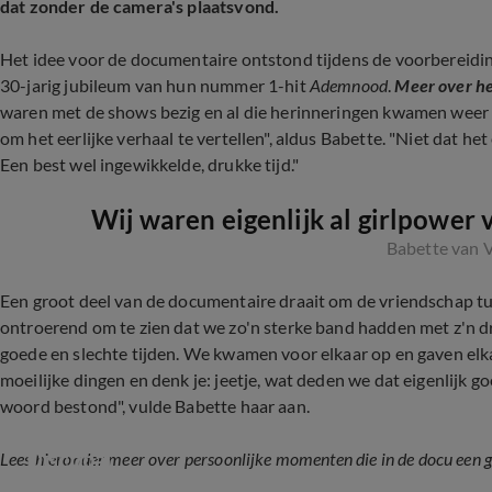
dat zonder de camera's plaatsvond.
Het idee voor de documentaire ontstond tijdens de voorbereid
30-jarig jubileum van hun nummer 1-hit
Ademnood
.
Meer over he
waren met de shows bezig en al die herinneringen kwamen weer bo
om het eerlijke verhaal te vertellen", aldus Babette. "Niet dat h
Een best wel ingewikkelde, drukke tijd."
Wij waren eigenlijk al girlpower
Babette van 
Een groot deel van de documentaire draait om de vriendschap tu
ontroerend om te zien dat we zo'n sterke band hadden met z'n dri
goede en slechte tijden. We kwamen voor elkaar op en gaven elka
moeilijke dingen en denk je: jeetje, wat deden we dat eigenlijk go
woord bestond", vulde Babette haar aan.
Katja Schuurman en Babette van Veen geven e
Discobal
Lees hieronder meer over persoonlijke momenten die in de docu een gro