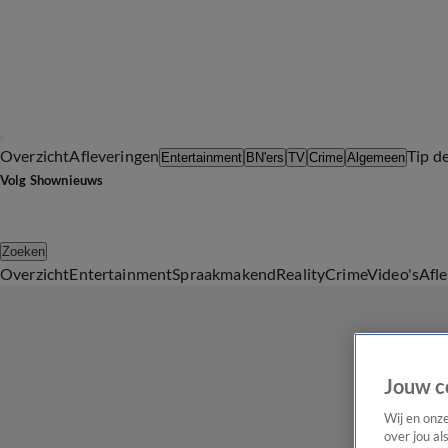
Overzicht
Afleveringen
Tip d
Entertainment
BN'ers
TV
Crime
Algemeen
Volg Shownieuws
Zoeken
Overzicht
Entertainment
Spraakmakend
Reality
Crime
Video's
Afl
Jouw c
Wij en onz
over jou al