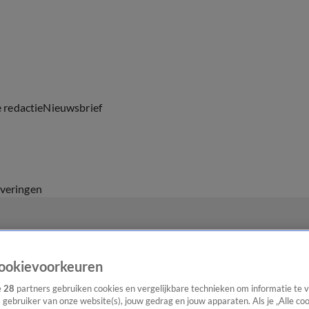
e redactie
Nieuwsbrief
everingen
ookievoorkeuren
e
28
partners gebruiken cookies en vergelijkbare technieken om informatie te
s gebruiker van onze website(s), jouw gedrag en jouw apparaten. Als je „Alle co