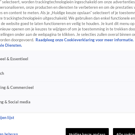
” selecteert, worden trackingtechnologieën ingeschakeld om onze advertenties
personaliseren, onze producten en diensten te verbeteren en om de prestaties 
s en content te meten. Als je „Huidige keuze opslaan” selecteert of je toestemm
e trackingtechnologieën uitgeschakeld. We gebruiken dan enkel functionele en
de website goed te laten functioneren en veilig te houden. Je kunt dit menu op
ieuw openen om je keuzes te wijzigen of om je toestemming in te trekken door
ellingen onder aan de webpagina te klikken. Je selecties zullen overal binnen o
orden doorgevoerd.
Raadpleeg onze Cookieverklaring voor meer informatie.
ale Diensten.
eel & Essentieel
sch
sing & Commercieel
ng & Social media
jen lijst
en beheren
Huidige keuze opslaan
Alle cookie