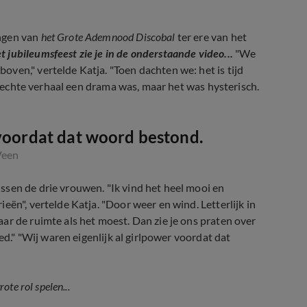
ingen van
het Grote Ademnood Discobal
ter ere van het
t jubileumsfeest zie je in de onderstaande video...
"We
ven," vertelde Katja. "Toen dachten we: het is tijd
et echte verhaal een drama was, maar het was hysterisch.
 voordat dat woord bestond.
Veen
ssen de drie vrouwen. "Ik vind het heel mooi en
eën", vertelde Katja. "Door weer en wind. Letterlijk in
ar de ruimte als het moest. Dan zie je ons praten over
ed." "Wij waren eigenlijk al girlpower voordat dat
xtra show van Het Grote Ademnood 
te rol spelen...