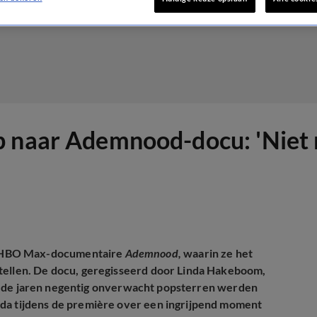
p naar Ademnood-docu: 'Niet 
e HBO Max-documentaire
Ademnood,
waarin ze het
rtellen. De docu, geregisseerd door Linda Hakeboom,
 de jaren negentig onverwacht popsterren werden
nda tijdens de première over een ingrijpend moment