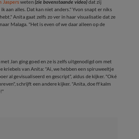
 Jaspers
weten
(zie bovenstaande video)
dat zij
k aan alles. Dat kan niet anders." Yvon snapt er niks
ebt." Anita gaat zelfs zo ver in haar visualisatie dat ze
 naar Malaga. "Het is even of we daar alleen op de
met Jan ging goed en ze is zelfs uitgenodigd om met
de kriebels van Anita: "Ai, we hebben een spiruweeltje
boer al gevisualiseerd en gescript", aldus de kijker. "Oké
reven", schrijft een andere kijker. "Anita, doe ff kalm
!"