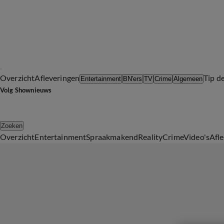
Overzicht
Afleveringen
Tip d
Entertainment
BN'ers
TV
Crime
Algemeen
Volg Shownieuws
Zoeken
Overzicht
Entertainment
Spraakmakend
Reality
Crime
Video's
Afl