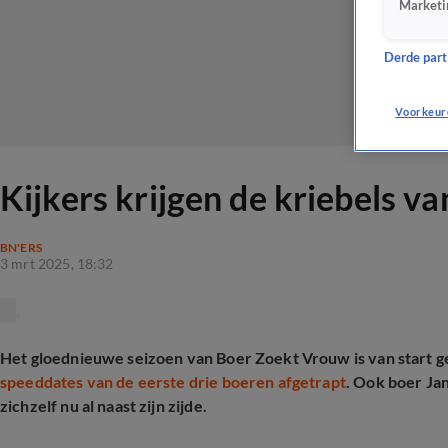
Marketi
Derde parti
Voorkeur
Kijkers krijgen de kriebels 
BN'ERS
3 mrt 2025, 18:32
Het gloednieuwe seizoen van Boer Zoekt Vrouw is van start 
speeddates van de eerste drie boeren afgetrapt
. Ook boer Ja
zichzelf nu al naast zijn zijde.