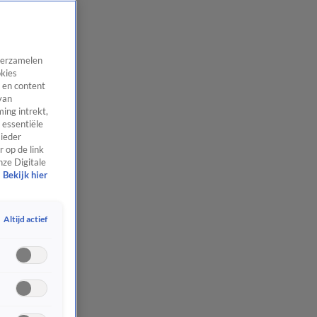
 verzamelen
okies
 en content
van
ing intrekt,
 essentiële
 ieder
 op de link
nze Digitale
Bekijk hier
Altijd actief