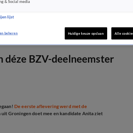
ng & Social media
jen lijst
en beheren
Huidige keuze opslaan
Alle cookie
van déze BZV-deelneemster
gegaan!
De eerste aflevering werd met de
n uit Groningen doet mee en kandidate Anita ziet