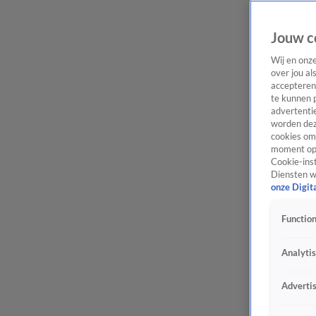
Jouw c
Wij en onz
over jou al
accepteren
te kunnen 
advertentie
worden dez
cookies om 
moment opn
Cookie-inst
Diensten w
onze Digit
Function
Analyti
Adverti