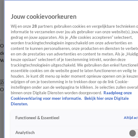
Jouw cookievoorkeuren
Wij en onze
28
partners gebruiken cookies en vergelijkbare technieken 
informatie te verzamelen over jou als gebruiker van onze website(s), jou
gedrag en jouw apparaten. Als je „Alle cookies accepteren” selecteert,
worden trackingtechnologieën ingeschakeld om onze advertenties en
Overzicht
Afleveringen
Tip
Entertainment
BN'ers
TV
Crime
Algemeen
content te kunnen personaliseren, onze producten en diensten te verbet
de redactie
Nieuwsbrief
en om de prestaties van advertenties en content te meten. Als je „Huidi
keuze opslaan” selecteert of je toestemming intrekt, worden deze
Volg Shownieuws
trackingtechnologieën uitgeschakeld. We gebruiken dan enkel functionel
essentiële cookies om de website goed te laten functioneren en veilig te
houden. Je kunt dit menu op ieder moment opnieuw openen om je keuzes
wijzigen of om je toestemming in te trekken door op de link Cookie-
Zoeken
instellingen onder aan de webpagina te klikken. Je selecties zullen overal
Overzicht
Entertainment
Spraakmakend
Reality
Crime
Video's
Afl
binnen onze Digitale Diensten worden doorgevoerd.
Raadpleeg onze
Cookieverklaring voor meer informatie.
Bekijk hier onze Digitale
Diensten.
Altijd ac
Functioneel & Essentieel
Analytisch