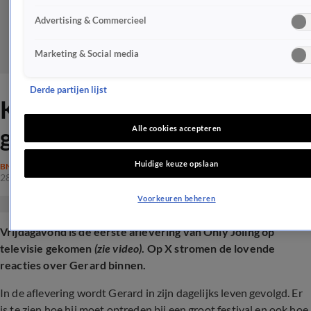
Advertising & Commercieel
Marketing & Social media
Derde partijen lijst
Kijkers na Only Joling nog
groter fan van Gerard
Alle cookies accepteren
Huidige keuze opslaan
BN'ERS
28 mrt 2025, 21:43
Voorkeuren beheren
Vrijdagavond is de eerste aflevering van Only Joling op
televisie gekomen
(zie video)
. Op X stromen de lovende
reacties over Gerard binnen.
In de aflevering wordt Gerard in zijn dagelijks leven gevolgd. Er
is te zien hoe hij moet optreden bij een groot festival en ook hoe