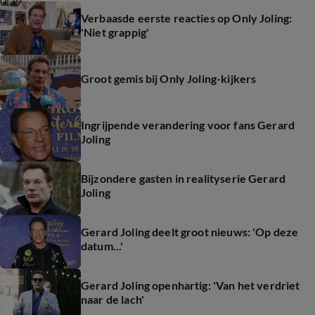
0:39
Verbaasde eerste reacties op Only Joling:
'Niet grappig'
Groot gemis bij Only Joling-kijkers
Ingrijpende verandering voor fans Gerard
Joling
Bijzondere gasten in realityserie Gerard
Joling
Gerard Joling deelt groot nieuws: 'Op deze
datum...'
Gerard Joling openhartig: 'Van het verdriet
naar de lach'