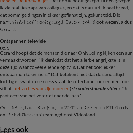
René en De Roelvinkjes
. Dat heb ik nooit gezegd. Ik heb gezegd:
ik zie reallifesoaps van collega's, en dat is natuurlijk heel breed,
dat sommige dingen in elkaar geflanst zijn, gekunsteld. Die
Gerard Joling spreekt zich uit over 
namen heb ik zelf nooit gezegd. Dat zou ook idioot wezen", aldus
reallifesoaps van collega's
Gerard.
Ontspannen televisie
0:56
Gerard hoopt dat de mensen die naar Only Joling kijken een uur
vermaakt worden. "Ik denk dat dat het allerbelangrijkste is in
deze tijd waar zoveel ellende op tv is. Dat het ook lekker
ontspannen televisie is." Dat betekent niet dat de serie altijd
luchtig is, want in de reeks staat de entertainer onder meer ook
stil bij
het verlies van zijn moeder
(
zie onderstaande video
). "Je
gaat echt van het verdriet naar de lach."
Gerard Joling haalt dierbare herinneringen op 
Only Joling is vanaf vrijdag om 20.00 uur te zien op RTL 4 en is
aan zijn moeder
ook te bekijken op streamingdienst Videoland.
Lees ook