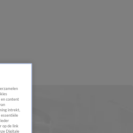
 verzamelen
okies
 en content
van
ing intrekt,
 essentiële
 ieder
 op de link
nze Digitale