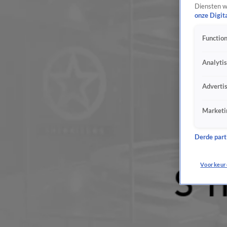
Diensten w
onze Digit
Function
Analyti
Adverti
Marketi
Derde parti
Voorkeur