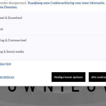
orden doorgevoerd.
Raadpleeg onze Cookieverklaring voor meer informatie.
ale Diensten.
eel & Essentieel
sch
sing & Commercieel
ng & Social media
jen lijst
en beheren
Huidige keuze opslaan
Alle cookie