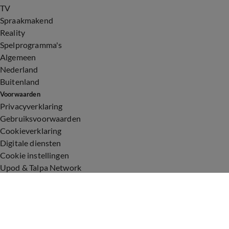
TV
Spraakmakend
Reality
Spelprogramma's
Algemeen
Nederland
Buitenland
Voorwaarden
Privacyverklaring
Gebruiksvoorwaarden
Cookieverklaring
Digitale diensten
Cookie instellingen
Upod & Talpa Network
Adverteren
Vacatures
Publieksservice
Toegankelijkheid
Over ons