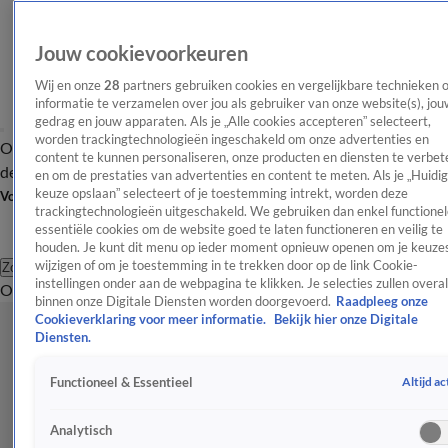
Jouw cookievoorkeuren
Wij en onze
28
partners gebruiken cookies en vergelijkbare technieken 
informatie te verzamelen over jou als gebruiker van onze website(s), jou
gedrag en jouw apparaten. Als je „Alle cookies accepteren” selecteert,
worden trackingtechnologieën ingeschakeld om onze advertenties en
Overzicht
Afleveringen
Tip
Entertainment
BN'ers
TV
Crime
Algemeen
content te kunnen personaliseren, onze producten en diensten te verbet
de redactie
Nieuwsbrief
en om de prestaties van advertenties en content te meten. Als je „Huidi
keuze opslaan” selecteert of je toestemming intrekt, worden deze
Volg Shownieuws
trackingtechnologieën uitgeschakeld. We gebruiken dan enkel functionel
essentiële cookies om de website goed te laten functioneren en veilig te
houden. Je kunt dit menu op ieder moment opnieuw openen om je keuzes
wijzigen of om je toestemming in te trekken door op de link Cookie-
Zoeken
instellingen onder aan de webpagina te klikken. Je selecties zullen overal
Overzicht
Entertainment
Spraakmakend
Reality
Crime
Video's
Afl
binnen onze Digitale Diensten worden doorgevoerd.
Raadpleeg onze
Cookieverklaring voor meer informatie.
Bekijk hier onze Digitale
Diensten.
Altijd ac
Functioneel & Essentieel
Analytisch