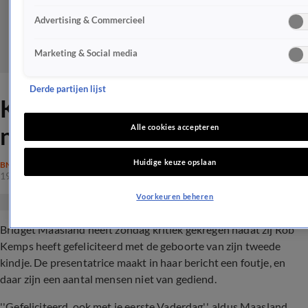
Advertising & Commercieel
Marketing & Social media
Derde partijen lijst
Kritiek op Bridget Maasland
na felicitatie Rob Kemps
Alle cookies accepteren
Huidige keuze opslaan
BN'ERS
19 juni 2022, 20:32
Voorkeuren beheren
Bridget Maasland heeft zondag kritiek gekregen nadat zij Rob
Kemps heeft gefeliciteerd met de geboorte van zijn tweede
kindje. De presentatrice maakt in haar bericht een foutje, en
daar zijn een aantal mensen niet van gediend.
''Gefeliciteerd, ook met je eerste Vaderdag'', aldus Maasland