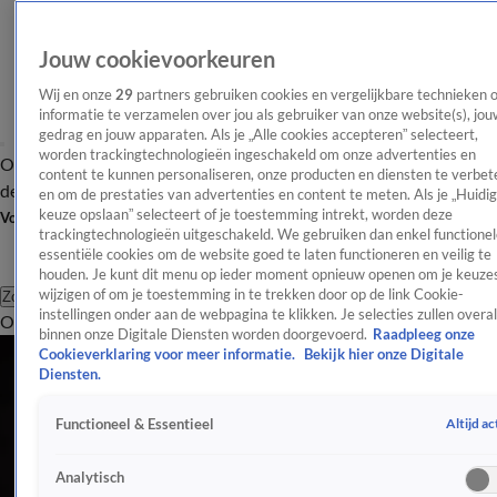
Jouw cookievoorkeuren
Wij en onze
29
partners gebruiken cookies en vergelijkbare technieken 
informatie te verzamelen over jou als gebruiker van onze website(s), jou
gedrag en jouw apparaten. Als je „Alle cookies accepteren” selecteert,
worden trackingtechnologieën ingeschakeld om onze advertenties en
Overzicht
Afleveringen
Tip
Entertainment
BN'ers
TV
Crime
Algemeen
content te kunnen personaliseren, onze producten en diensten te verbet
de redactie
Nieuwsbrief
en om de prestaties van advertenties en content te meten. Als je „Huidi
keuze opslaan” selecteert of je toestemming intrekt, worden deze
Volg Shownieuws
trackingtechnologieën uitgeschakeld. We gebruiken dan enkel functionel
essentiële cookies om de website goed te laten functioneren en veilig te
houden. Je kunt dit menu op ieder moment opnieuw openen om je keuzes
wijzigen of om je toestemming in te trekken door op de link Cookie-
Zoeken
instellingen onder aan de webpagina te klikken. Je selecties zullen overal
Overzicht
Entertainment
Spraakmakend
Reality
Crime
Video's
Afl
binnen onze Digitale Diensten worden doorgevoerd.
Raadpleeg onze
Cookieverklaring voor meer informatie.
Bekijk hier onze Digitale
Diensten.
Altijd ac
Functioneel & Essentieel
Analytisch