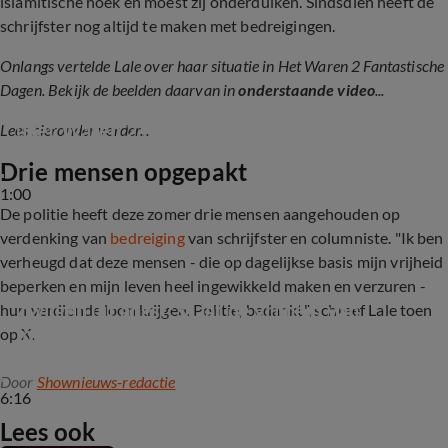
islamitische hoek en moest zij onderduiken. Sindsdien heeft de
schrijfster nog altijd te maken met bedreigingen.
Onlangs vertelde Lale over haar situatie in Het Waren 2 Fantastische
Dagen. Bekijk de beelden daarvan in
onderstaande video
...
Lale Gül moest onderduiken in een safe house 
(Het Waren 2 Fantastische Dagen)
Lees hieronder verder...
Drie mensen opgepakt
1:00
De politie heeft deze zomer drie mensen aangehouden op
verdenking van
bedreiging
van schrijfster en columniste. "Ik ben
verheugd dat deze mensen - die op dagelijkse basis mijn vrijheid
beperken en mijn leven heel ingewikkeld maken en verzuren -
Zwijgen uit angst: staat de vrijheid van 
hun verdiende loon krijgen. Politie, bedankt", schreef Lale toen
meningsuiting in Nederland onder druk?
op X.
Door
Shownieuws-redactie
6:16
Lees ook