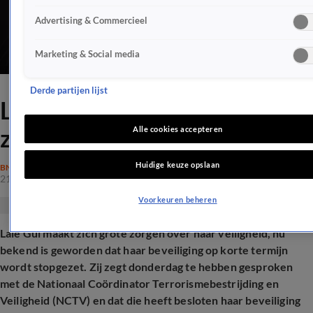
Advertising & Commercieel
Marketing & Social media
Derde partijen lijst
Lale Gül maakt zich grote
zorgen over haar veiligheid
Alle cookies accepteren
Huidige keuze opslaan
BN'ERS
21 nov 2025, 17:39
Voorkeuren beheren
Lale Gül maakt zich grote zorgen over haar veiligheid, nu
bekend is geworden dat haar beveiliging op korte termijn
wordt stopgezet. Zij zegt donderdag te hebben gesproken
met de Nationaal Coördinator Terrorismebestrijding en
Veiligheid (NCTV) en dat die heeft besloten haar beveiliging