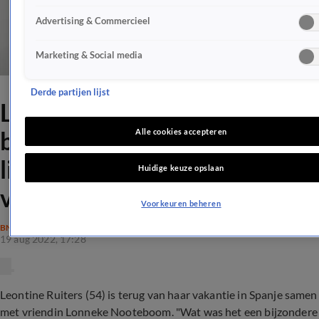
Advertising & Commercieel
Marketing & Social media
Derde partijen lijst
Leontine blikt terug op
bijzondere week: 'Zoveel
Alle cookies accepteren
liefde, vriendschap en
Huidige keuze opslaan
verbinding'
Voorkeuren beheren
BN'ERS
19 aug 2022, 17:28
Leontine Ruiters (54) is terug van haar vakantie in Spanje samen
met vriendin Lonneke Nooteboom. "Wat was het een bijzondere