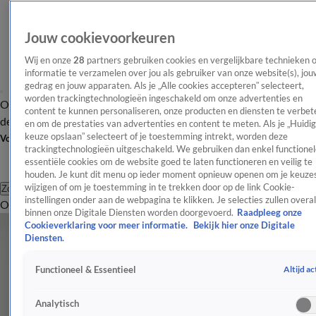
Jouw cookievoorkeuren
Wij en onze
28
partners gebruiken cookies en vergelijkbare technieken 
informatie te verzamelen over jou als gebruiker van onze website(s), jou
gedrag en jouw apparaten. Als je „Alle cookies accepteren” selecteert,
worden trackingtechnologieën ingeschakeld om onze advertenties en
Overzicht
Afleveringen
Tip
Entertainment
BN'ers
TV
Crime
Algemeen
content te kunnen personaliseren, onze producten en diensten te verbet
de redactie
Nieuwsbrief
en om de prestaties van advertenties en content te meten. Als je „Huidi
keuze opslaan” selecteert of je toestemming intrekt, worden deze
Volg Shownieuws
trackingtechnologieën uitgeschakeld. We gebruiken dan enkel functionel
essentiële cookies om de website goed te laten functioneren en veilig te
houden. Je kunt dit menu op ieder moment opnieuw openen om je keuzes
wijzigen of om je toestemming in te trekken door op de link Cookie-
Zoeken
instellingen onder aan de webpagina te klikken. Je selecties zullen overal
Overzicht
Entertainment
Spraakmakend
Reality
Crime
Video's
Afl
binnen onze Digitale Diensten worden doorgevoerd.
Raadpleeg onze
Cookieverklaring voor meer informatie.
Bekijk hier onze Digitale
Diensten.
Altijd ac
Functioneel & Essentieel
Analytisch