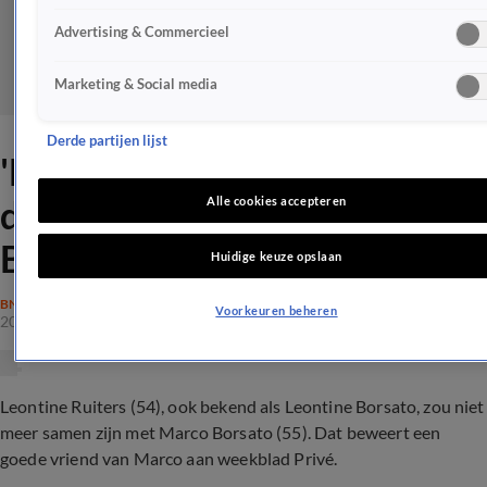
Advertising & Commercieel
Marketing & Social media
Derde partijen lijst
'Leontine gooit deur
definitief dicht voor Marco
Alle cookies accepteren
Borsato'
Huidige keuze opslaan
BN'ERS
Voorkeuren beheren
20 mei 2022, 15:13
Leontine Ruiters (54), ook bekend als Leontine Borsato, zou niet
meer samen zijn met Marco Borsato (55). Dat beweert een
goede vriend van Marco aan weekblad Privé.