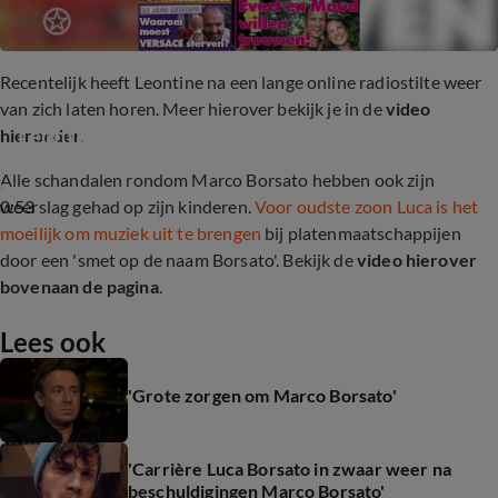
Recentelijk heeft Leontine na een lange online radiostilte weer
van zich laten horen. Meer hierover bekijk je in de
video
Leontine laat na lange tijd van zich horen
hieronder
.
Alle schandalen rondom Marco Borsato hebben ook zijn
0:53
weerslag gehad op zijn kinderen.
Voor oudste zoon Luca is het
moeilijk om muziek uit te brengen
bij platenmaatschappijen
door een 'smet op de naam Borsato'. Bekijk de
video hierover
bovenaan de pagina
.
Lees ook
'Grote zorgen om Marco Borsato'
'Carrière Luca Borsato in zwaar weer na
beschuldigingen Marco Borsato'