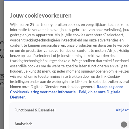
Jouw cookievoorkeuren
Wij en onze
29
partners gebruiken cookies en vergelijkbare technieken 
informatie te verzamelen over jou als gebruiker van onze website(s), jou
gedrag en jouw apparaten. Als je „Alle cookies accepteren” selecteert,
worden trackingtechnologieën ingeschakeld om onze advertenties en
Overzicht
Afleveringen
Tip
Entertainment
BN'ers
TV
Crime
Algemeen
content te kunnen personaliseren, onze producten en diensten te verbet
de redactie
Nieuwsbrief
en om de prestaties van advertenties en content te meten. Als je „Huidi
keuze opslaan” selecteert of je toestemming intrekt, worden deze
Volg Shownieuws
trackingtechnologieën uitgeschakeld. We gebruiken dan enkel functionel
essentiële cookies om de website goed te laten functioneren en veilig te
houden. Je kunt dit menu op ieder moment opnieuw openen om je keuzes
wijzigen of om je toestemming in te trekken door op de link Cookie-
Zoeken
instellingen onder aan de webpagina te klikken. Je selecties zullen overal
Overzicht
Entertainment
Spraakmakend
Reality
Crime
Video's
Afl
binnen onze Digitale Diensten worden doorgevoerd.
Raadpleeg onze
Cookieverklaring voor meer informatie.
Bekijk hier onze Digitale
Diensten.
Altijd ac
Functioneel & Essentieel
Analytisch