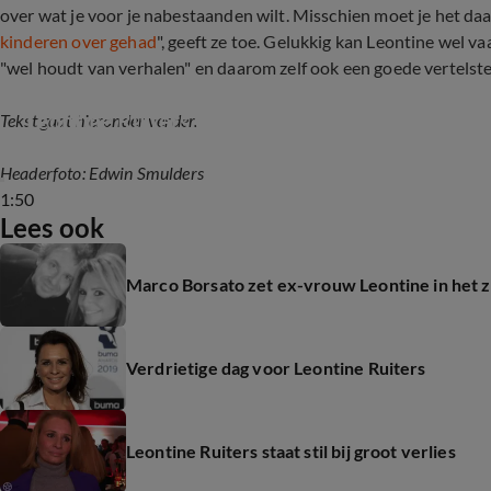
over wat je voor je nabestaanden wilt. Misschien moet je het daa
kinderen over gehad
", geeft ze toe. Gelukkig kan Leontine wel va
"wel houdt van verhalen" en daarom zelf ook een goede vertelster
Leontine Ruiters openhartig over cancelen van
Tekst gaat hieronder verder.
Headerfoto: Edwin Smulders
1:50
Lees ook
Marco Borsato zet ex-vrouw Leontine in het 
Verdrietige dag voor Leontine Ruiters
Leontine Ruiters staat stil bij groot verlies