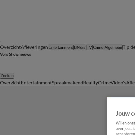
Overzicht
Afleveringen
Tip d
Entertainment
BN'ers
TV
Crime
Algemeen
Volg Shownieuws
Zoeken
Overzicht
Entertainment
Spraakmakend
Reality
Crime
Video's
Afl
Jouw c
Wij en onz
over jou al
accepteren