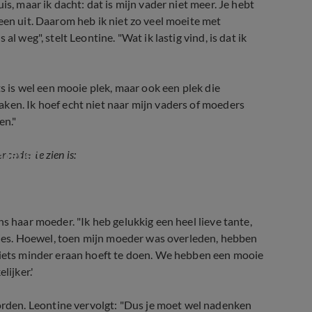
uis, maar ik dacht: dat is mijn vader niet meer. Je hebt
een uit. Daarom heb ik niet zo veel moeite met
l weg", stelt Leontine. "Wat ik lastig vind, is dat ik
ts is wel een mooie plek, maar ook een plek die
ken. Ik hoef echt niet naar mijn vaders of moeders
en."
n jeugd
ronder te zien is:
ns haar moeder. "Ik heb gelukkig een heel lieve tante,
etjes. Hoewel, toen mijn moeder was overleden, hebben
e iets minder eraan hoeft te doen. We hebben een mooie
lijker.'
den. Leontine vervolgt: "Dus je moet wel nadenken