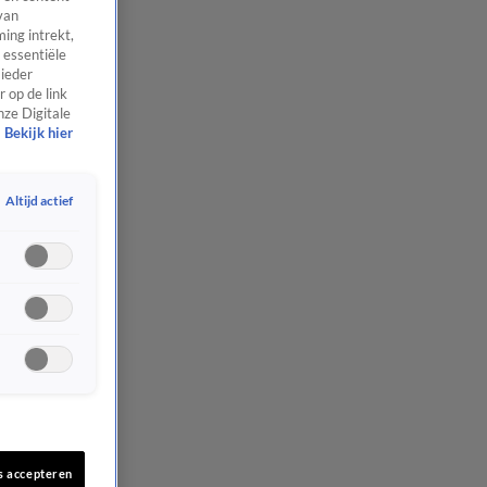
van
ing intrekt,
 essentiële
 ieder
 op de link
nze Digitale
Bekijk hier
Altijd actief
s accepteren