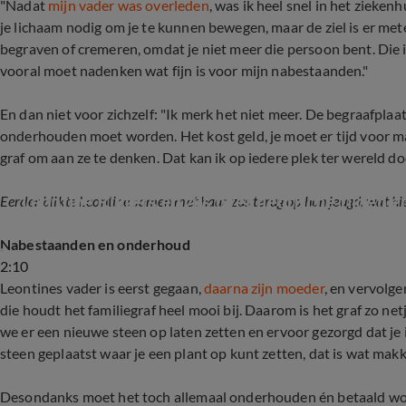
"Nadat
mijn vader was overleden
, was ik heel snel in het ziekenh
je lichaam nodig om je te kunnen bewegen, maar de ziel is er met
begraven of cremeren, omdat je niet meer die persoon bent. Die is a
vooral moet nadenken wat fijn is voor mijn nabestaanden."
En dan niet voor zichzelf: "Ik merk het niet meer. De begraafplaa
onderhouden moet worden. Het kost geld, je moet er tijd voor ma
graf om aan ze te denken. Dat kan ik op iedere plek ter wereld do
Leontine Ruiters en zus over hectische tijden e
Eerder blikte Leontine samen met haar zus terug op hun jeugd, wat hie
Nabestaanden en onderhoud
2:10
Leontines vader is eerst gegaan,
daarna zijn moeder
, en vervolge
die houdt het familiegraf heel mooi bij. Daarom is het graf zo n
we er een nieuwe steen op laten zetten en ervoor gezorgd dat j
steen geplaatst waar je een plant op kunt zetten, dat is wat makke
Desondanks moet het toch allemaal onderhouden én betaald wor