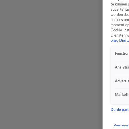
te kunnen 
advertentie
worden dez
cookies om 
moment opn
Cookie-inst
Diensten w
onze Digit
Function
Analyti
Adverti
Marketi
Derde parti
Voorkeur