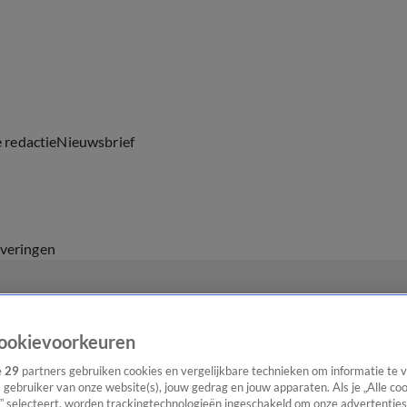
e redactie
Nieuwsbrief
everingen
ookievoorkeuren
e
29
partners gebruiken cookies en vergelijkbare technieken om informatie te
s gebruiker van onze website(s), jouw gedrag en jouw apparaten. Als je „Alle co
” selecteert, worden trackingtechnologieën ingeschakeld om onze advertenties