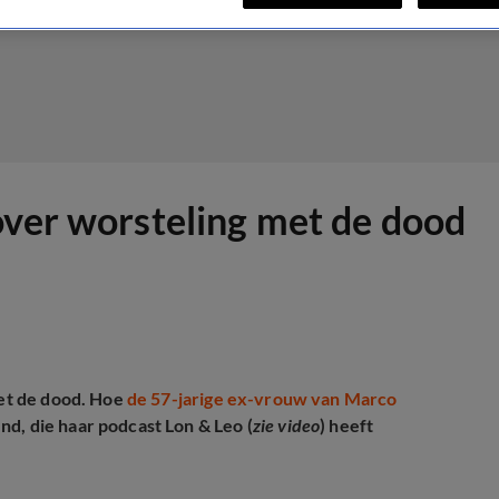
over worsteling met de dood
met de dood. Hoe
de 57-jarige ex-vrouw van Marco
d, die haar podcast Lon & Leo (
zie video
) heeft