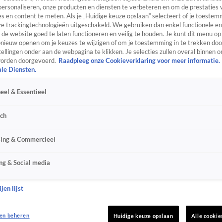
personaliseren, onze producten en diensten te verbeteren en om de prestaties 
s en content te meten. Als je „Huidige keuze opslaan” selecteert of je toestemm
e trackingtechnologieën uitgeschakeld. We gebruiken dan enkel functionele en
de website goed te laten functioneren en veilig te houden. Je kunt dit menu op
ieuw openen om je keuzes te wijzigen of om je toestemming in te trekken door
ellingen onder aan de webpagina te klikken. Je selecties zullen overal binnen o
orden doorgevoerd.
Raadpleeg onze Cookieverklaring voor meer informatie.
ale Diensten.
eel & Essentieel
sch
sing & Commercieel
ng & Social media
jen lijst
en beheren
Huidige keuze opslaan
Alle cookie