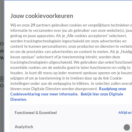
Jouw cookievoorkeuren
Wij en onze
29
partners gebruiken cookies en vergelijkbare technieken 
informatie te verzamelen over jou als gebruiker van onze website(s), jou
gedrag en jouw apparaten. Als je „Alle cookies accepteren” selecteert,
worden trackingtechnologieën ingeschakeld om onze advertenties en
Overzicht
Afleveringen
Tip
Entertainment
BN'ers
TV
Crime
Algemeen
content te kunnen personaliseren, onze producten en diensten te verbet
de redactie
Nieuwsbrief
en om de prestaties van advertenties en content te meten. Als je „Huidi
keuze opslaan” selecteert of je toestemming intrekt, worden deze
Volg Shownieuws
trackingtechnologieën uitgeschakeld. We gebruiken dan enkel functionel
essentiële cookies om de website goed te laten functioneren en veilig te
houden. Je kunt dit menu op ieder moment opnieuw openen om je keuzes
wijzigen of om je toestemming in te trekken door op de link Cookie-
Zoeken
instellingen onder aan de webpagina te klikken. Je selecties zullen overal
Overzicht
Entertainment
Spraakmakend
Reality
Crime
Video's
Afl
binnen onze Digitale Diensten worden doorgevoerd.
Raadpleeg onze
Cookieverklaring voor meer informatie.
Bekijk hier onze Digitale
Diensten.
Altijd ac
Functioneel & Essentieel
Analytisch