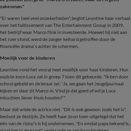
zakenman."
"Er waren heel veel onzekerheden", begint Leontine haar verhaal
over het faillissement van The Entertainment Group in 2009,
het bedrijf waar Marco flink in investeerde. Hoewel hij niet aan
het roer stond, werd de zanger keihard getroffen door de
financiële drama’s achter de schermen.
Moeilijk voor de kinderen
Leontine vond het vooral heel moeilijk voor haar kinderen. Hun
oudste zoon Luca zat in groep 7 toen dit gebeurde. "Ik ben door
school gebeld en de leraar zei: 'Ja, we gaan het Jeugdjournaal
kijken en daar zit Marco in. Vind je dat goed of wil je Luca
misschien liever thuis houden?'"
Maar dat wilde de actrice niet. "Dit is ook gewoon zoals het is",
besloot ze destijds. Ze heeft haar zoon toen uitgelegd dat het
één van de risico's is bij ondernemen. "En omdat papa bekend is,
staat het in de krant", verklaarde ze aan haar kinderen.