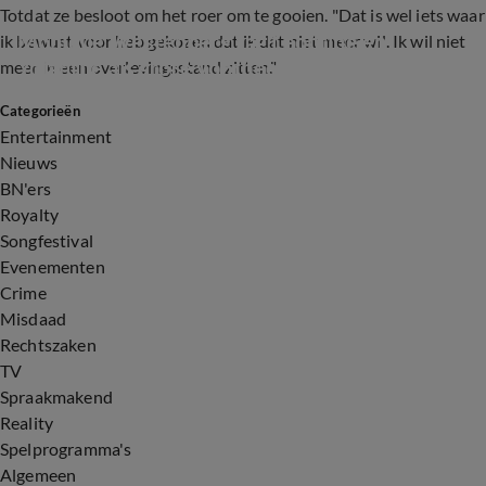
Totdat ze besloot om het roer om te gooien. "Dat is wel iets waar
Monique Westenberg zag Leontine en 
ik bewust voor heb gekozen dat ik dát niet meer wil. Ik wil niet
Yolanthe als grote voorbeeld
meer in een overlevingsstand zitten."
Categorieën
2:18
Entertainment
Nieuws
BN'ers
Royalty
Songfestival
Evenementen
Crime
Misdaad
Rechtszaken
TV
Spraakmakend
Reality
Spelprogramma's
Algemeen