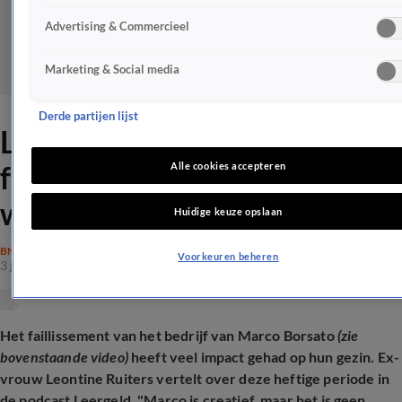
Advertising & Commercieel
Marketing & Social media
Derde partijen lijst
Leontine Ruiters over
faillissement: 'Mama, kunnen
Alle cookies accepteren
we hier blijven wonen?'
Huidige keuze opslaan
BN'ERS
Voorkeuren beheren
3 juli 2025, 14:13
Het faillissement van het bedrijf van Marco Borsato
(zie
bovenstaande video)
heeft veel impact gehad op hun gezin. Ex-
vrouw Leontine Ruiters vertelt over deze heftige periode in
de podcast Leergeld. "Marco is creatief, maar het is geen