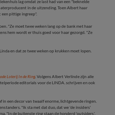
ziekenhuis lag omdat ze last had van een "beknelde
theaterproducent in de uitzending. Toen Albert haar
een pittige ingreep".
oen. "Ze moet twee weken lang op de bank met haar
gens hem wordt er thuis goed voor haar gezorgd. "Ze
Linda en dat ze twee weken op krukken moet lopen.
de Loterij In de Ring
.
Volgens Albert Verlinde zijn alle
telperiode editorials voor de LINDA. schrijven en ook
 af in een decor van twaalf enorme, lichtgevende ringen.
standers. "Ik sta met dat duo, dat we 'de insiders'
a. "In de buitenste ring staan de honderd 'outsiders'.