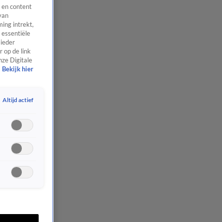
 en content
van
ing intrekt,
 essentiële
 ieder
 op de link
nze Digitale
Bekijk hier
Altijd actief