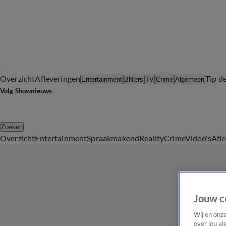
Overzicht
Afleveringen
Tip d
Entertainment
BN'ers
TV
Crime
Algemeen
Volg Shownieuws
Zoeken
Overzicht
Entertainment
Spraakmakend
Reality
Crime
Video's
Afl
Jouw c
Wij en onz
over jou al