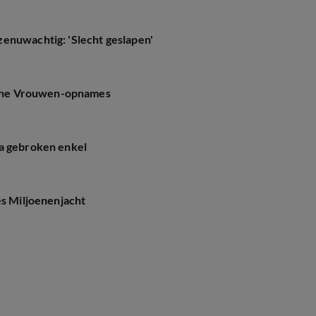
enuwachtig: 'Slecht geslapen'
ische Vrouwen-opnames
na gebroken enkel
es Miljoenenjacht