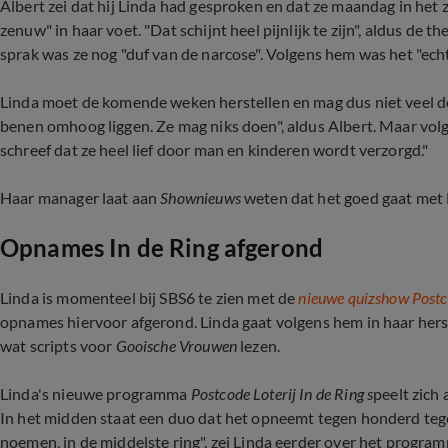
Albert zei dat hij Linda had gesproken en dat ze maandag in het 
zenuw" in haar voet. "Dat schijnt heel pijnlijk te zijn", aldus de 
sprak was ze nog "duf van de narcose". Volgens hem was het "echt 
Linda moet de komende weken herstellen en mag dus niet veel d
benen omhoog liggen. Ze mag niks doen", aldus Albert. Maar vol
schreef dat ze heel lief door man en kinderen wordt verzorgd."
Haar manager laat aan
Shownieuws
weten dat het goed gaat met 
Opnames In de Ring afgerond
Linda is momenteel bij SBS6 te zien met de
nieuwe quizshow Postco
opnames hiervoor afgerond. Linda gaat volgens hem in haar hers
wat scripts voor
Gooische Vrouwen
lezen.
Linda's nieuwe programma
Postcode Loterij In de Ring s
peelt zich
In het midden staat een duo dat het opneemt tegen honderd tegen
noemen, in de middelste ring", zei Linda eerder over het programm