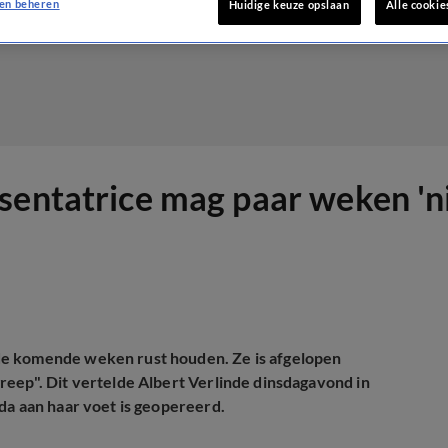
en beheren
Huidige keuze opslaan
Alle cookie
sentatrice mag paar weken 'n
de komende weken rust houden. Ze is afgelopen
reep". Dit vertelde Albert Verlinde dinsdagavond in
da aan haar voet is geopereerd.