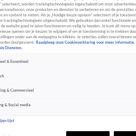
” selecteert, worden trackingtechnologieën ingeschakeld om onze advertenties
personaliseren, onze producten en diensten te verbeteren en om de prestaties 
s en content te meten. Als je „Huidige keuze opslaan” selecteert of je toestemm
e trackingtechnologieën uitgeschakeld. We gebruiken dan enkel functionele en
de website goed te laten functioneren en veilig te houden. Je kunt dit menu op
ieuw openen om je keuzes te wijzigen of om je toestemming in te trekken door
ellingen onder aan de webpagina te klikken. Je selecties zullen overal binnen o
orden doorgevoerd.
Raadpleeg onze Cookieverklaring voor meer informatie.
ale Diensten.
eel & Essentieel
sch
sing & Commercieel
ng & Social media
jen lijst