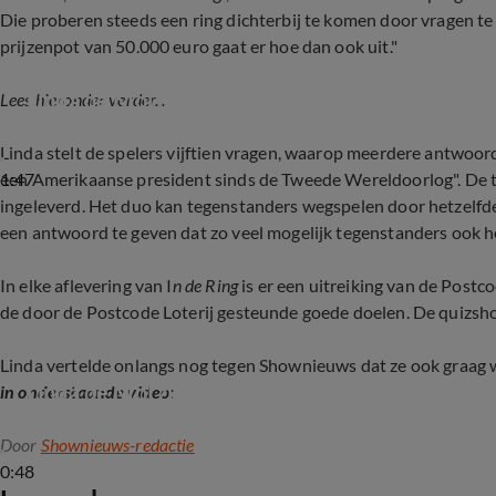
Die proberen steeds een ring dichterbij te komen door vragen t
prijzenpot van 50.000 euro gaat er hoe dan ook uit."
Linda de Mol presenteert nieuwe spelshow Post
Lees hieronder verder...
Linda stelt de spelers vijftien vragen, waarop meerdere antwoor
1:47
een Amerikaanse president sinds de Tweede Wereldoorlog". De
ingeleverd. Het duo kan tegenstanders wegspelen door hetzelfd
een antwoord te geven dat zo veel mogelijk tegenstanders ook he
In elke aflevering van I
n de Ring
is er een uitreiking van de Postc
de door de Postcode Loterij gesteunde goede doelen. De quizsho
Linda vertelde onlangs nog tegen Shownieuws dat ze ook graag 
Linda de Mol ziet nieuwe talkshow wel zitten
in onderstaande video:
Door
Shownieuws-redactie
0:48