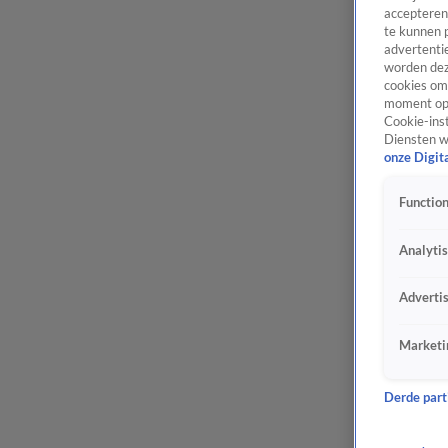
accepteren
te kunnen 
advertentie
worden dez
cookies om 
moment opn
Cookie-inst
Diensten w
onze Digit
Function
Analyti
Adverti
Marketi
Derde parti