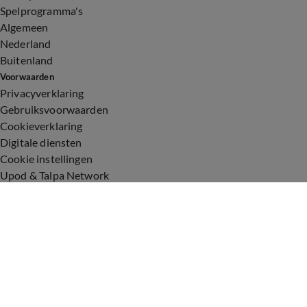
Spelprogramma's
Algemeen
Nederland
Buitenland
Voorwaarden
Privacyverklaring
Gebruiksvoorwaarden
Cookieverklaring
Digitale diensten
Cookie instellingen
Upod & Talpa Network
Adverteren
Vacatures
Publieksservice
Toegankelijkheid
Over ons
Neem contact op
+31 (0)6 - 549 628 21
show@talpanetwork.com