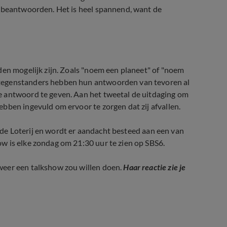
e beantwoorden. Het is heel spannend, want de
code Loterij In de Ring
den mogelijk zijn. Zoals "noem een planeet" of "noem
 tegenstanders hebben hun antwoorden van tevoren al
e antwoord te geven. Aan het tweetal de uitdaging om
bben ingevuld om ervoor te zorgen dat zij afvallen.
ode Loterij en wordt er aandacht besteed aan een van
w is elke zondag om 21:30 uur te zien op SBS6.
weer een talkshow zou willen doen.
Haar reactie zie je