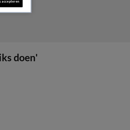
s accepteren
iks doen'