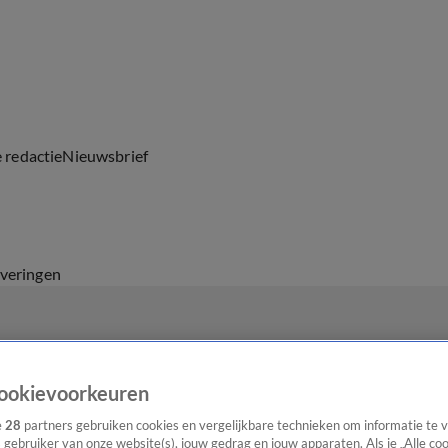
e redactie
Nieuwsbrief
everingen
ookievoorkeuren
e
28
partners gebruiken cookies en vergelijkbare technieken om informatie te
s gebruiker van onze website(s), jouw gedrag en jouw apparaten. Als je „Alle co