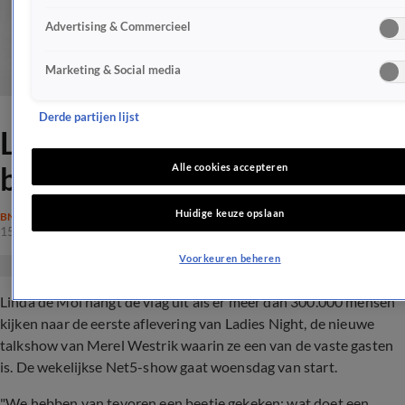
Advertising & Commercieel
Marketing & Social media
Derde partijen lijst
Linda de Mol hangt vlag uit
bij 300.000 kijkers
Alle cookies accepteren
Huidige keuze opslaan
BN'ERS
15 okt 2019, 20:16
Voorkeuren beheren
Linda de Mol hangt de vlag uit als er meer dan 300.000 mensen
kijken naar de eerste aflevering van Ladies Night, de nieuwe
talkshow van Merel Westrik waarin ze een van de vaste gasten
is. De wekelijkse Net5-show gaat woensdag van start.
"We hebben van tevoren een beetje gekeken: wat doet een