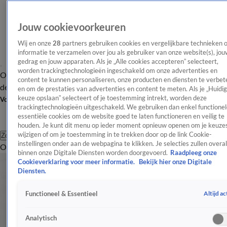
Jouw cookievoorkeuren
Wij en onze
28
partners gebruiken cookies en vergelijkbare technieken 
informatie te verzamelen over jou als gebruiker van onze website(s), jou
gedrag en jouw apparaten. Als je „Alle cookies accepteren” selecteert,
worden trackingtechnologieën ingeschakeld om onze advertenties en
Overzicht
Afleveringen
Tip
Entertainment
BN'ers
TV
Crime
Algemeen
content te kunnen personaliseren, onze producten en diensten te verbet
de redactie
Nieuwsbrief
en om de prestaties van advertenties en content te meten. Als je „Huidi
keuze opslaan” selecteert of je toestemming intrekt, worden deze
Volg Shownieuws
trackingtechnologieën uitgeschakeld. We gebruiken dan enkel functionel
essentiële cookies om de website goed te laten functioneren en veilig te
houden. Je kunt dit menu op ieder moment opnieuw openen om je keuzes
wijzigen of om je toestemming in te trekken door op de link Cookie-
Zoeken
instellingen onder aan de webpagina te klikken. Je selecties zullen overal
Overzicht
Entertainment
Spraakmakend
Reality
Crime
Video's
Afl
binnen onze Digitale Diensten worden doorgevoerd.
Raadpleeg onze
Cookieverklaring voor meer informatie.
Bekijk hier onze Digitale
Diensten.
Altijd ac
Functioneel & Essentieel
Analytisch