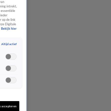
van
ing intrekt,
 essentiële
 ieder
 op de link
nze Digitale
Bekijk hier
Altijd actief
s accepteren