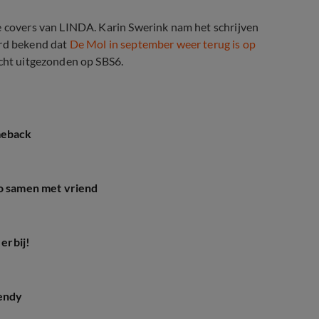
de covers van LINDA. Karin Swerink nam het schrijven
erd bekend dat
De Mol in september weer terug is op
acht uitgezonden op SBS6.
meback
to samen met vriend
 erbij!
Wendy