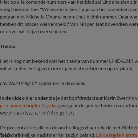
Niet op alle komende nummers van het blad zal Linda te zien zijn,
voegt hieraan toe: "We waren al een tijdje aan het nadenken ov
gedaan met Michelle Obama en met het bikininummer. Daar ware
hebben dit proces wel versneld." Van Nispen laat bovendien wete
de cover wil blijven verschijnen.
Thema
Het is nog niet bekend wat het thema van nummer LINDA.219 word
wil vertellen. Er liggen in ieder geval al veel ideeën op de plank.
LINDA.219 ligt 21 september in de winkel.
In de video hieronder
zie je dat hoofdredacteur Karin Swerink 
grensoverschrijdend gedrag
, wegens de gebeurtenissen rondo
Karin Swerink over LINDA. thema: seksueel gr
wordt aan deze schandalen gelinkt.
De presentatrice, die na de onthullingen haar relatie met Rietber
1:16
"verschrikkelijke nachtmerrie" te zijn beland.
Linda legde hierom