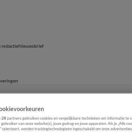
e redactie
Nieuwsbrief
everingen
ookievoorkeuren
e
28
partners gebruiken cookies en vergelijkbare technieken om informatie te
s gebruiker van onze website(s), jouw gedrag en jouw apparaten. Als je „Alle co
” selecteert, worden trackingtechnologieën ingeschakeld om onze advertenties