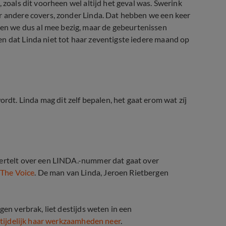
 zoals dit voorheen wel altijd het geval was. Swerink
er andere covers, zonder Linda. Dat hebben we een keer
n we dus al mee bezig, maar de gebeurtenissen
n dat Linda niet tot haar zeventigste iedere maand op
t. Linda mag dit zelf bepalen, het gaat erom wat zíj
vertelt over een LINDA.-nummer dat gaat over
m
The Voice
. De man van Linda, Jeroen Rietbergen
ensoverschrijdend gedrag
gen verbrak, liet destijds weten in een
 tijdelijk haar werkzaamheden neer
.