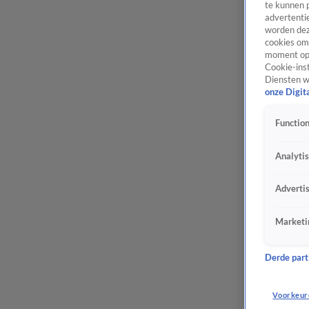
te kunnen 
advertentie
worden dez
cookies om 
moment opn
Cookie-inst
Diensten w
onze Digit
Function
Analyti
Adverti
Marketi
Derde parti
Voorkeur