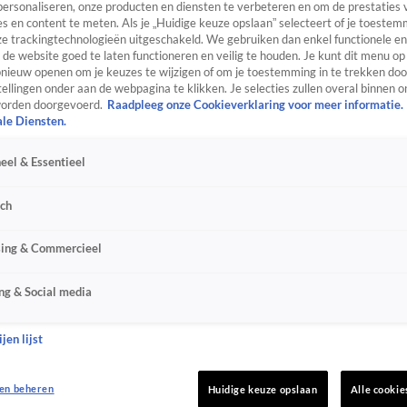
personaliseren, onze producten en diensten te verbeteren en om de prestaties 
s en content te meten. Als je „Huidige keuze opslaan” selecteert of je toestemm
e trackingtechnologieën uitgeschakeld. We gebruiken dan enkel functionele en
de website goed te laten functioneren en veilig te houden. Je kunt dit menu op
ieuw openen om je keuzes te wijzigen of om je toestemming in te trekken door
ellingen onder aan de webpagina te klikken. Je selecties zullen overal binnen o
orden doorgevoerd.
Raadpleeg onze Cookieverklaring voor meer informatie.
ale Diensten.
eel & Essentieel
sch
sing & Commercieel
ng & Social media
jen lijst
en beheren
Huidige keuze opslaan
Alle cookie