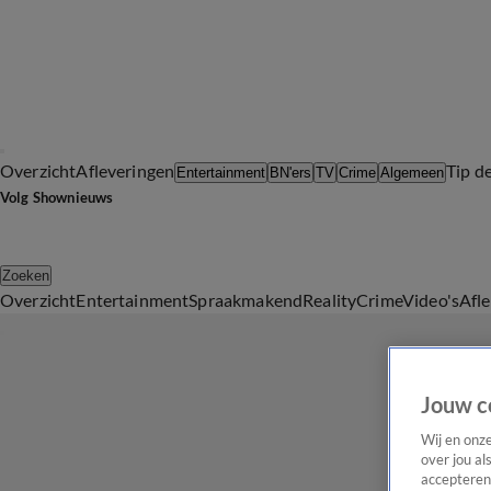
Overzicht
Afleveringen
Tip d
Entertainment
BN'ers
TV
Crime
Algemeen
Volg Shownieuws
Zoeken
Overzicht
Entertainment
Spraakmakend
Reality
Crime
Video's
Afl
Jouw c
Wij en onz
over jou al
accepteren