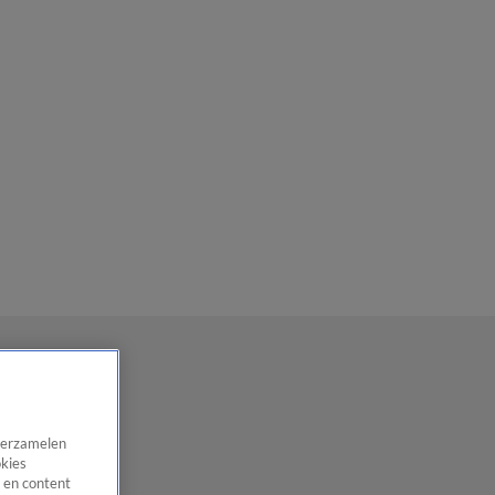
 verzamelen
okies
 en content