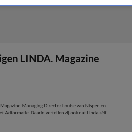
 eigen LINDA. Magazine
A. Magazine. Managing Director Louise van Nispen en
 Adformatie. Daarin vertellen zij ook dat Linda zélf