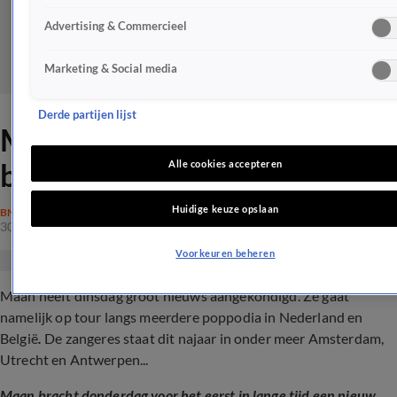
Advertising & Commercieel
Marketing & Social media
Derde partijen lijst
Maan doet grote
bekendmaking na radiostilte
Alle cookies accepteren
Huidige keuze opslaan
BN'ERS
30 apr 2024, 17:34
Voorkeuren beheren
Maan heeft dinsdag groot nieuws aangekondigd. Ze gaat
namelijk op tour langs meerdere poppodia in Nederland en
België
.
De zangeres staat dit najaar in onder meer Amsterdam,
Utrecht en Antwerpen...
Maan bracht donderdag voor het eerst in lange tijd een nieuw