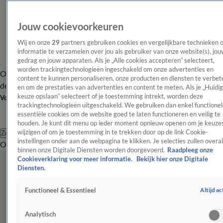
Jouw cookievoorkeuren
Wij en onze
29
partners gebruiken cookies en vergelijkbare technieken 
informatie te verzamelen over jou als gebruiker van onze website(s), jou
gedrag en jouw apparaten. Als je „Alle cookies accepteren” selecteert,
worden trackingtechnologieën ingeschakeld om onze advertenties en
Overzicht
Afleveringen
Tip
Entertainment
BN'ers
TV
Crime
Algemeen
content te kunnen personaliseren, onze producten en diensten te verbet
de redactie
Nieuwsbrief
en om de prestaties van advertenties en content te meten. Als je „Huidi
keuze opslaan” selecteert of je toestemming intrekt, worden deze
Volg Shownieuws
trackingtechnologieën uitgeschakeld. We gebruiken dan enkel functionel
essentiële cookies om de website goed te laten functioneren en veilig te
houden. Je kunt dit menu op ieder moment opnieuw openen om je keuzes
wijzigen of om je toestemming in te trekken door op de link Cookie-
Zoeken
instellingen onder aan de webpagina te klikken. Je selecties zullen overal
Overzicht
Entertainment
Spraakmakend
Reality
Crime
Video's
Afl
binnen onze Digitale Diensten worden doorgevoerd.
Raadpleeg onze
Cookieverklaring voor meer informatie.
Bekijk hier onze Digitale
Diensten.
Altijd ac
Functioneel & Essentieel
Analytisch