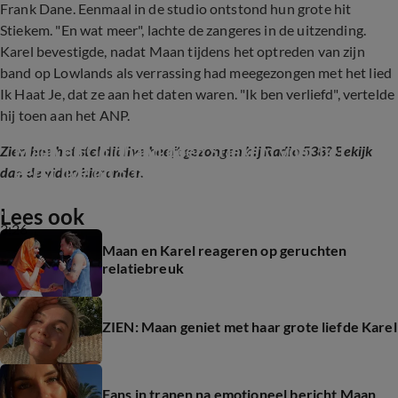
Frank Dane. Eenmaal in de studio ontstond hun grote hit
Stiekem. "En wat meer", lachte de zangeres in de uitzending.
Karel bevestigde, nadat Maan tijdens het optreden van zijn
band op Lowlands als verrassing had meegezongen met het lied
Ik Haat Je, dat ze aan het daten waren. "Ik ben verliefd", vertelde
hij toen aan het ANP.
Maan en Goldband doen Stiekem voor het 
Zien hoe het stel dit live heeft gezongen bij Radio 538?
Bekijk
eerst live op 538!
dan de video hieronder.
Lees ook
3:26
Maan en Karel reageren op geruchten
relatiebreuk
ZIEN: Maan geniet met haar grote liefde Karel
Fans in tranen na emotioneel bericht Maan