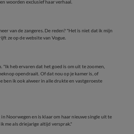
igen woorden exclusief haar verhaal.
meer van de zangeres. De reden? "Het is niet dat ik mijn
rijft ze op de website van Vogue.
. "Ik heb ervaren dat het goed is om uit te zoomen,
umeknop opendraait. Of dat nou op je kamer is, of
ie ben ik ook alweer in alle drukte en vastgeroeste
in Noorwegen en is klaar om haar nieuwe single uit te
ik me als driejarige altijd versprak."