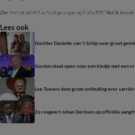
Maan en Goldband doen Stiekem voor het eerst 
Zien hoe het stel dit live heeft gezongen bij Radio 538?
Bekijk dan de
Lees ook
3:26
Dochter Danielle van 't Schip over groot gemis:
Gordon staat open voor een kindje met een vr
Lee Towers doet grote onthulling over carrièr
Zo reageert Johan Derksen op officiële aangif