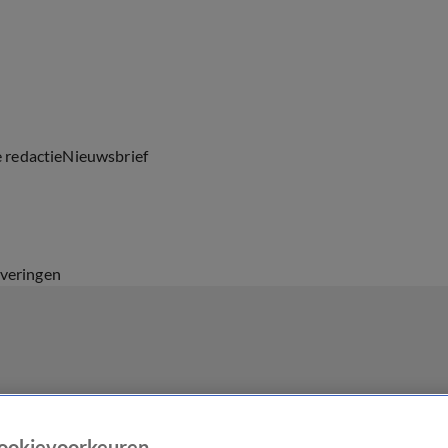
e redactie
Nieuwsbrief
everingen
ookievoorkeuren