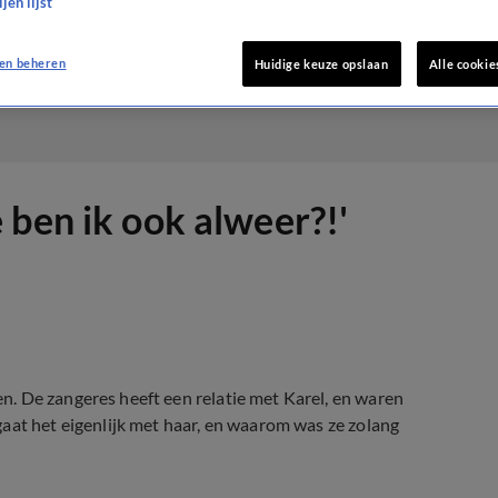
jen lijst
en beheren
Huidige keuze opslaan
Alle cookie
 ben ik ook alweer?!'
. De zangeres heeft een relatie met Karel, en waren
gaat het eigenlijk met haar, en waarom was ze zolang