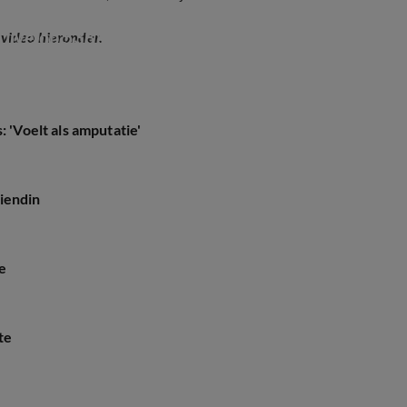
live op 538!
 video hieronder.
 'Voelt als amputatie'
iendin
e
te