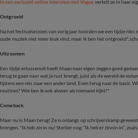
In een exclusief, online interview met Vogue
vertelt ze in haar e
Ontgroeid
Na het festivalseizoen van vorig jaar hoorden we een tijdje niks 
oude muziek niet meer leuk vind, maar ik ben het ontgroeid", sch
Uitzoomen
Een tijdje ertussenuit heeft Maan naar eigen zeggen goed gedaan
terug te gaan naar wat je rust brengt, juist als de wereld de vol
tijdens een reis naar een ander land. Even terug naar de basis. W
routines? Wie ben ik ook alweer als niemand kijkt?"
Comeback
Maar nu is Maan terug! Ze is onlangs op schrijverskamp geweest 
brengen. "Ik heb zin in nu! Sterker nog: “Ik heb er zinnin in”, zoals 