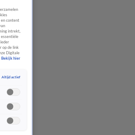
 verzamelen
okies
 en content
van
ing intrekt,
 essentiële
 ieder
 op de link
nze Digitale
Bekijk hier
Altijd actief