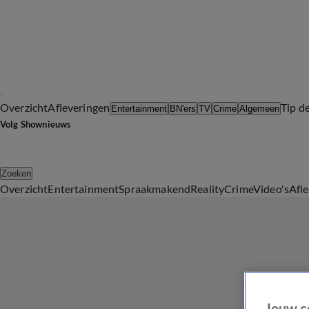
Overzicht
Afleveringen
Tip d
Entertainment
BN'ers
TV
Crime
Algemeen
Volg Shownieuws
Zoeken
Overzicht
Entertainment
Spraakmakend
Reality
Crime
Video's
Afl
Jouw c