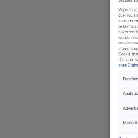
Wij en onz
over jou al
accepteren
te kunnen 
advertentie
worden dez
cookies om 
moment opn
Cookie-inst
Diensten w
onze Digit
Function
Analyti
Adverti
Marketi