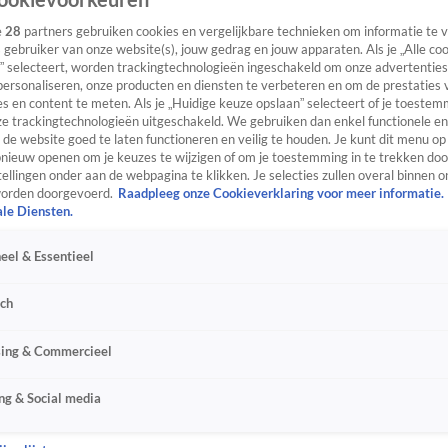
e
28
partners gebruiken cookies en vergelijkbare technieken om informatie te
s gebruiker van onze website(s), jouw gedrag en jouw apparaten. Als je „Alle co
” selecteert, worden trackingtechnologieën ingeschakeld om onze advertenties
personaliseren, onze producten en diensten te verbeteren en om de prestaties 
s en content te meten. Als je „Huidige keuze opslaan” selecteert of je toestemm
e trackingtechnologieën uitgeschakeld. We gebruiken dan enkel functionele en
de website goed te laten functioneren en veilig te houden. Je kunt dit menu op
ieuw openen om je keuzes te wijzigen of om je toestemming in te trekken door
ellingen onder aan de webpagina te klikken. Je selecties zullen overal binnen o
orden doorgevoerd.
Raadpleeg onze Cookieverklaring voor meer informatie.
ale Diensten.
eel & Essentieel
sch
sing & Commercieel
ng & Social media