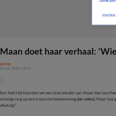
Derde parti
Voorkeur
Maan doet haar verhaal: 'Wie
BN'ERS
25 apr 2024, 12:47
Een hele tijd hoorden we een stuk minder van Maan dan voorheen
onlangs nog op een tropische bestemming
(zie video)
. Maar hoe 
afwezig?