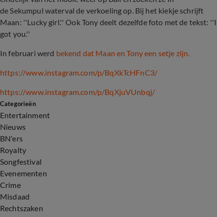
de Sekumpul waterval de verkoeling op. Bij het kiekje schrijft
Maan: ''Lucky girl.'' Ook Tony deelt dezelfde foto met de tekst: ''I
got you.''
In februari werd
bekend dat Maan en Tony een setje zijn.
https://www.instagram.com/p/BqXkTcHFnC3/
https://www.instagram.com/p/BqXjuVUnbqj/
Categorieën
Entertainment
Nieuws
BN'ers
Royalty
Songfestival
Evenementen
Crime
Misdaad
Rechtszaken