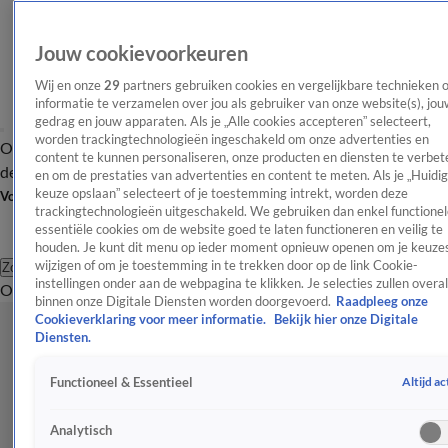
Jouw cookievoorkeuren
Wij en onze
29
partners gebruiken cookies en vergelijkbare technieken 
informatie te verzamelen over jou als gebruiker van onze website(s), jou
gedrag en jouw apparaten. Als je „Alle cookies accepteren” selecteert,
worden trackingtechnologieën ingeschakeld om onze advertenties en
Overzicht
Afleveringen
Tip
Entertainment
BN'ers
TV
Crime
Algemeen
content te kunnen personaliseren, onze producten en diensten te verbet
de redactie
Nieuwsbrief
en om de prestaties van advertenties en content te meten. Als je „Huidi
keuze opslaan” selecteert of je toestemming intrekt, worden deze
Volg Shownieuws
trackingtechnologieën uitgeschakeld. We gebruiken dan enkel functionel
essentiële cookies om de website goed te laten functioneren en veilig te
houden. Je kunt dit menu op ieder moment opnieuw openen om je keuzes
wijzigen of om je toestemming in te trekken door op de link Cookie-
Zoeken
instellingen onder aan de webpagina te klikken. Je selecties zullen overal
Overzicht
Entertainment
Spraakmakend
Reality
Crime
Video's
Afl
binnen onze Digitale Diensten worden doorgevoerd.
Raadpleeg onze
Cookieverklaring voor meer informatie.
Bekijk hier onze Digitale
Diensten.
Altijd ac
Functioneel & Essentieel
Analytisch