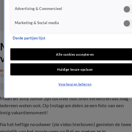
Advertising & Commercieel
Marketing & Social media
Derde partijen lijst
Maan en Tony delen intieme
vakantiefoto
Alle cookies accepteren
Huidige keuze opslaan
BN'ERS
19 nov 2018, 17:36
Voorkeuren beheren
Maan en Tony Junior zijn tot over hun oren verliefd en dat mag
iedereen weten ook. Op Instagram delen ze een foto van een
innig vakantiemoment!
Na het heftige noodweer (zie video hierboven) genieten de twee
eindelijk van het mooie weer op Bali en zoeken ze in