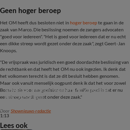
Geen hoger beroep
Het OM heeft dus besloten niet in
hoger beroep
te gaan in de
zaak van Marco. Die beslissing noemen de zangers advocaten
"goed voor iedereen".
"Het is goed voor iedereen dat er nu echt
een dikke streep wordt gezet onder deze zaak", zegt Geert-Jan
Knoops.
"De vrijspraak was juridisch een goed doordachte beslissing van
de rechtbank en dat heeft het OM nu ook ingezien. Ik denk dat
het volkomen terecht is dat ze dit besluit hebben genomen.
Maar ook vanuit menselijk oogpunt denk ik dat het voor zowel
Advocaat Knoops reageert op vrijspraak 
Borsato als voor aangeefster en haar familie goed is dat er nu
Marco Borsato
een streep wordt gezet onder deze zaak."
Door
Shownieuws-redactie
1:13
Lees ook