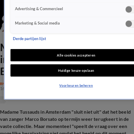
Advertising & Commercieel
Marketing & Social media
Derde partijen lijst
Madame Tussauds neemt
ingrijpend besluit over Marco
Alle cookies accepteren
Borsato-beeld
Huidige keuze opslaan
BN'ERS
Voorkeuren beheren
16 dec 2025, 14:22
Madame Tussauds in Amsterdam "sluit niet uit" dat het beeld
van zanger Marco Borsato op termijn weer terugkeert in de
vaste collectie. Maar momenteel "speelt de vraag over een
mogelijke herplaatsing niet omdat het beeld op dit moment