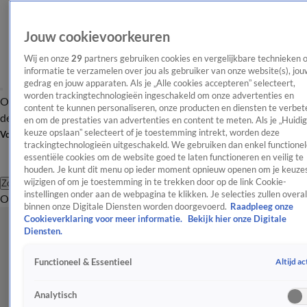
Jouw cookievoorkeuren
Wij en onze
29
partners gebruiken cookies en vergelijkbare technieken 
informatie te verzamelen over jou als gebruiker van onze website(s), jou
gedrag en jouw apparaten. Als je „Alle cookies accepteren” selecteert,
worden trackingtechnologieën ingeschakeld om onze advertenties en
Overzicht
Afleveringen
Tip
Entertainment
BN'ers
TV
Crime
Algemeen
content te kunnen personaliseren, onze producten en diensten te verbet
de redactie
Nieuwsbrief
en om de prestaties van advertenties en content te meten. Als je „Huidi
keuze opslaan” selecteert of je toestemming intrekt, worden deze
Volg Shownieuws
trackingtechnologieën uitgeschakeld. We gebruiken dan enkel functionel
essentiële cookies om de website goed te laten functioneren en veilig te
houden. Je kunt dit menu op ieder moment opnieuw openen om je keuzes
wijzigen of om je toestemming in te trekken door op de link Cookie-
Zoeken
instellingen onder aan de webpagina te klikken. Je selecties zullen overal
Overzicht
Entertainment
Spraakmakend
Reality
Crime
Video's
Afl
binnen onze Digitale Diensten worden doorgevoerd.
Raadpleeg onze
Cookieverklaring voor meer informatie.
Bekijk hier onze Digitale
Diensten.
Altijd ac
Functioneel & Essentieel
Analytisch