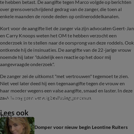
te hebben betast. De aangifte tegen Marco volgde op berichten
over grensoverschrijdend gedrag van de zanger, die toen al
enkele maanden de ronde deden op onlineroddelkanalen.
Kort voor de aangifte liet de zanger via zijn advocaten Geert-Jan
en Carry Knoops weten het OM te hebben verzocht een
onderzoek in te stellen naar de oorsprong van deze roddels. Ook
ontkende hij de insinuaties. De aangifte van de 22-jarige vrouw
noemde hij later "duidelijk een reactie op het door mij
aangevraagde onderzoek".
De zanger zei de uitkomst "met vertrouwen" tegemoet te zien.
Niet veel later deed hij een tegenaangifte tegen de vrouw en
haar moeder wegens een valse aangifte, smaad en laster. In deze
Shownieuws-tafel over vervolging Borsato
zaak is nog geen vervolgbeslissing genomen.
Lees ook
15:51
Domper voor nieuw begin Leontine Ruiters