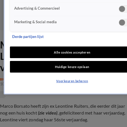
Advertising & Commercieel
Marketing & Social media
Derde partijen lijst
Marco Borsato feliciteert
Leontine Ruiters met
Alle cookies accepteren
verjaardag
Huidige keuze opslaan
BN'ERS
Voorkeuren beheren
10 dec 2023, 14:06
Marco Borsato heeft zijn ex Leontine Ruiters, die eerder dit jaar
nog een huis kocht
(zie video)
, gefeliciteerd met haar verjaardag.
Leontine viert zondag haar 56ste verjaardag.