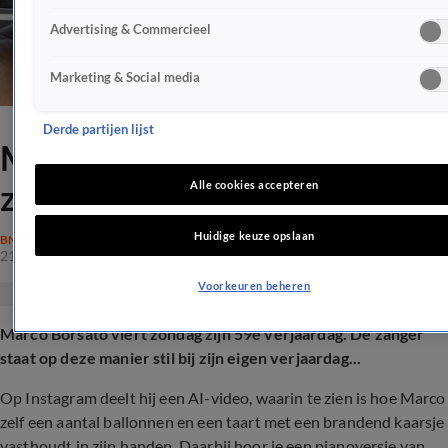
Advertising & Commercieel
Marketing & Social media
Derde partijen lijst
Marco Borsato feliciteert
zichzelf op deze manier
Alle cookies accepteren
Huidige keuze opslaan
BN'ERS
21 dec 2025, 18:45
Voorkeuren beheren
Marco Borsato viert zondag zijn 59e verjaardag. De zanger
staat op deze manier stil bij zijn eigen verjaardag...
Op Instagram deelt hij een AI-video, waarin te zien is hoe Marco
zelf een aantal ballonnen en een taart met een brandend kaarsje
vasthoudt in zijn handen. Daarbij hoor je een pianoversie van