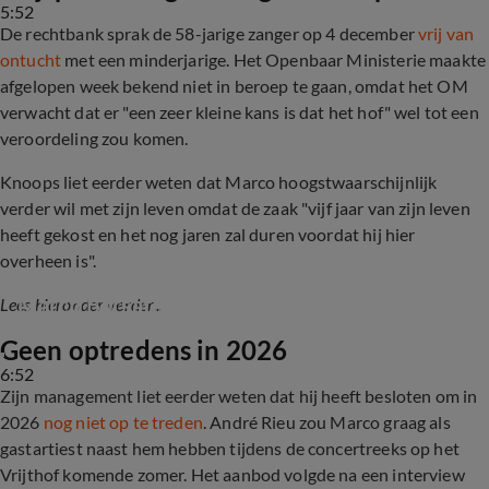
5:52
De rechtbank sprak de 58-jarige zanger op 4 december
vrij van
ontucht
met een minderjarige. Het Openbaar Ministerie maakte
afgelopen week bekend niet in beroep te gaan, omdat het OM
verwacht dat er "een zeer kleine kans is dat het hof" wel tot een
veroordeling zou komen.
Knoops liet eerder weten dat Marco hoogstwaarschijnlijk
verder wil met zijn leven omdat de zaak "vijf jaar van zijn leven
heeft gekost en het nog jaren zal duren voordat hij hier
overheen is".
OM stelt geen hoger beroep in de zaak rond 
Marco Borsato
Lees hieronder verder...
Geen optredens in 2026
6:52
Zijn management liet eerder weten dat hij heeft besloten om in
2026
nog niet op te treden
. André Rieu zou Marco graag als
gastartiest naast hem hebben tijdens de concertreeks op het
Vrijthof komende zomer. Het aanbod volgde na een interview