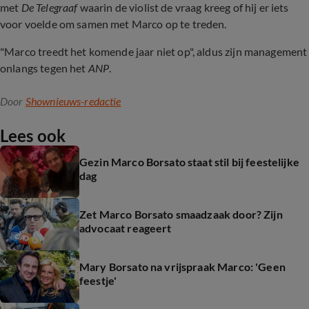
met
De Telegraaf
waarin de violist de vraag kreeg of hij er iets
voor voelde om samen met Marco op te treden.
"Marco treedt het komende jaar niet op", aldus zijn management
onlangs tegen het
ANP
.
Door
Shownieuws-redactie
Lees ook
Gezin Marco Borsato staat stil bij feestelijke
dag
Zet Marco Borsato smaadzaak door? Zijn
advocaat reageert
Mary Borsato na vrijspraak Marco: 'Geen
feestje'