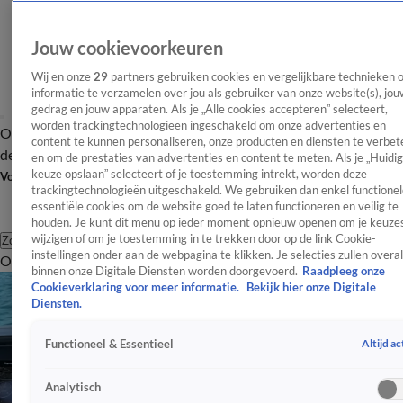
Jouw cookievoorkeuren
Wij en onze
29
partners gebruiken cookies en vergelijkbare technieken 
informatie te verzamelen over jou als gebruiker van onze website(s), jou
gedrag en jouw apparaten. Als je „Alle cookies accepteren” selecteert,
worden trackingtechnologieën ingeschakeld om onze advertenties en
Overzicht
Afleveringen
Tip
Entertainment
BN'ers
TV
Crime
Algemeen
content te kunnen personaliseren, onze producten en diensten te verbet
de redactie
Nieuwsbrief
en om de prestaties van advertenties en content te meten. Als je „Huidi
keuze opslaan” selecteert of je toestemming intrekt, worden deze
Volg Shownieuws
trackingtechnologieën uitgeschakeld. We gebruiken dan enkel functionel
essentiële cookies om de website goed te laten functioneren en veilig te
houden. Je kunt dit menu op ieder moment opnieuw openen om je keuzes
wijzigen of om je toestemming in te trekken door op de link Cookie-
Zoeken
instellingen onder aan de webpagina te klikken. Je selecties zullen overal
Overzicht
Entertainment
Spraakmakend
Reality
Crime
Video's
Afl
binnen onze Digitale Diensten worden doorgevoerd.
Raadpleeg onze
Cookieverklaring voor meer informatie.
Bekijk hier onze Digitale
Diensten.
Altijd ac
Functioneel & Essentieel
Analytisch