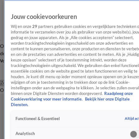
Jouw cookievoorkeuren
Wij en onze
29
partners gebruiken cookies en vergelijkbare technieken 
informatie te verzamelen over jou als gebruiker van onze website(s), jou
gedrag en jouw apparaten. Als je „Alle cookies accepteren” selecteert,
worden trackingtechnologieën ingeschakeld om onze advertenties en
Overzicht
Afleveringen
Tip
Entertainment
BN'ers
TV
Crime
Algemeen
content te kunnen personaliseren, onze producten en diensten te verbet
de redactie
Nieuwsbrief
en om de prestaties van advertenties en content te meten. Als je „Huidi
keuze opslaan” selecteert of je toestemming intrekt, worden deze
Volg Shownieuws
trackingtechnologieën uitgeschakeld. We gebruiken dan enkel functionel
essentiële cookies om de website goed te laten functioneren en veilig te
houden. Je kunt dit menu op ieder moment opnieuw openen om je keuzes
wijzigen of om je toestemming in te trekken door op de link Cookie-
Zoeken
instellingen onder aan de webpagina te klikken. Je selecties zullen overal
Overzicht
Entertainment
Spraakmakend
Reality
Crime
Video's
Afl
binnen onze Digitale Diensten worden doorgevoerd.
Raadpleeg onze
Cookieverklaring voor meer informatie.
Bekijk hier onze Digitale
Diensten.
Altijd ac
Functioneel & Essentieel
Analytisch