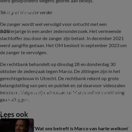
werd geseponeerd wegens gebrek aan bewijs.
Borsato niet vervolgd door OM na Voice-
aantijgingen
Tekst gaat hieronder verder
De zanger wordt wel vervolgd voor ontucht met een
3:25
minderjarige in een ander zedenonderzoek. Het vermeende
slachtoffer zou door de zanger zijn betast. In december 2021
werd aangifte gedaan. Het OM besloot in september 2023 om
de zanger te vervolgen.
De rechtbank behandelt op dinsdag 28 en donderdag 30
oktober de zedenzaak tegen Marco. De zittingen zijn in het
gerechtsgebouw in Utrecht. De rechtbank rekent op grote
belangstelling van pers en publiek en zal daarvoor videozalen
Enorme mediadrukte: zitting Marco Borsato 
inrichten. Volgens zijn advocaat zal Marco zelf een verklaring
tussen de verkiezingen in
gaan afleggen.
Lees ook
1:17
'Wat ons betreft is Marco van harte welkom'