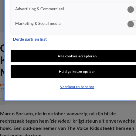
Advertising & Commercieel
Marketing & Social media
Derde partijen lijst
Oud-deelnemer The Voice
Kids spreekt steun uit voor
Alle cookies accepteren
Marco Borsato
Huidige keuze opslaan
BN'ERS
Voorkeuren beheren
25 juni 2025, 21:35
Marco Borsato, die in oktober aanwezig zal zijn bij de
rechtszaak tegen hem
(zie video)
, krijgt steun uit onverwachte
hoek. Een oud-deelnemer van The Voice Kids steekt hem een
hart onder de riem...