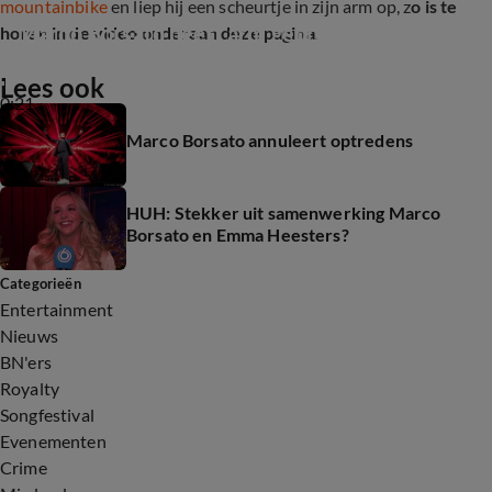
mountainbike
en liep hij een scheurtje in zijn arm op, z
o is te
Marco Borsato heeft arm gebroken
horen in de video onderaan deze pagina.
Lees ook
0:21
Marco Borsato annuleert optredens
HUH: Stekker uit samenwerking Marco
Borsato en Emma Heesters?
Categorieën
Entertainment
Nieuws
BN'ers
Royalty
Songfestival
Evenementen
Crime