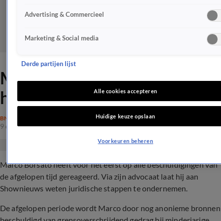
Advertising & Commercieel
Marketing & Social media
Derde partijen lijst
Marco Borsato laat van zich
horen na heftige geruchten
Alle cookies accepteren
Huidige keuze opslaan
BN'ERS
9 dec 2021, 19:38
Voorkeuren beheren
Marco Borsato heeft voor het eerst op alle beschuldigingen van
de afgelopen tijd gereageerd. Via zijn advocaat laat hij aan
Shownieuws weten juridische stappen te ondernemen.
De afgelopen periode wordt Marco door nog anonieme bronnen
beschuldigd van grensoverschrijdend gedrag bij minderjarige