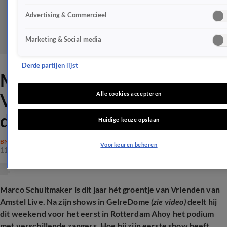
Advertising & Commercieel
Marketing & Social media
Derde partijen lijst
Marco Schuitmaker over
Vrienden van Amstel Live-
Alle cookies accepteren
debuut
Huidige keuze opslaan
BN'ERS
Voorkeuren beheren
11 jan 2025, 11:31
Marco Schuitmaker is dit jaar hét groentje van Vrienden van
Amstel Live. Na zijn shows in GelreDome
(zie video)
deelt hij
dit weekend voor het eerst in Rotterdam Ahoy het podium
met verschillende zangers. Hoe hij zijn eerste show heeft