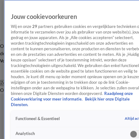
Jouw cookievoorkeuren
Wij en onze
29
partners gebruiken cookies en vergelijkbare technieken 
informatie te verzamelen over jou als gebruiker van onze website(s), jou
gedrag en jouw apparaten. Als je „Alle cookies accepteren” selecteert,
worden trackingtechnologieën ingeschakeld om onze advertenties en
Overzicht
Afleveringen
Tip
Entertainment
BN'ers
TV
Crime
Algemeen
content te kunnen personaliseren, onze producten en diensten te verbet
de redactie
Nieuwsbrief
en om de prestaties van advertenties en content te meten. Als je „Huidi
keuze opslaan” selecteert of je toestemming intrekt, worden deze
Volg Shownieuws
trackingtechnologieën uitgeschakeld. We gebruiken dan enkel functionel
essentiële cookies om de website goed te laten functioneren en veilig te
houden. Je kunt dit menu op ieder moment opnieuw openen om je keuzes
wijzigen of om je toestemming in te trekken door op de link Cookie-
Zoeken
instellingen onder aan de webpagina te klikken. Je selecties zullen overal
Overzicht
Entertainment
Spraakmakend
Reality
Crime
Video's
Afl
binnen onze Digitale Diensten worden doorgevoerd.
Raadpleeg onze
Cookieverklaring voor meer informatie.
Bekijk hier onze Digitale
Diensten.
Altijd ac
Functioneel & Essentieel
Analytisch