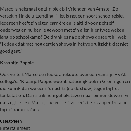
Marco is helemaal op zijn plek bij Vrienden van Amstel. Zo
vertelt hij in de uitzending: "Het is net een soort schoolreisje.
Iedereen heeft z'n eigen carrière en is altijd voor zichzelf
onderweg en nu ben je gewoon met z'n allen hier twee weken
lang op schoolkamp." De drankjes na de shows doseert hij wel:
"Ik denk dat met nog dertien shows in het vooruitzicht, dat niet
goed gaat."
Kraantje Pappie
Ook vertelt Marco een leuke anekdote over één van zijn VVAL-
collega's. "Kraanje Pappie woont natuurlijk ook in Groningen en
die kom ik dan weleens 's nachts (na de show) tegen bij het
tankstation.
Dan zie ik hem gehakstaven naar binnen duwen
. En
Marco Schuitmaker deelt backstage verhalen 
dat zegt ie: 'Hé Marco, lekker hè!'", zo vertelt de zanger lachend
over Vrienden van Amstel LIVE! (KIJK Radio 
bij het radiostation.
538)
Categorieën
7:12
Entertainment