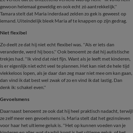
gewoon helemaal geweldig en ook echt zó aantrekkelijk.''
Tamara stelt dat Maria inderdaad zelden zo gek is geweest op
iemand. Uiteindelijk bleek Maria af te knappen op zijn gedrag.
Niet flexibel
Zo deelt ze dat hij niet echt flexibel was. ''Als er iets dan
veranderde, werd hij boos.'' Ook benoemt ze dat hij autistische
trekjes had. ''Ik vind dat niet fijn. Want als je leeft met kinderen,
is er eigenlijk niet echt veel te plannen. Het kan niet de hele tijd
vlekkeloos lopen, als je daar dan zeg maar niet mee om kan gaan,
dan vind ik dat best wel zwak of zo en vind ik dat lastig. Dan
denk ik: schakel even.''
Gevoelsmens
Daarnaast benoemt ze ook dat hij heel praktisch nadacht, terwijl
ze zelf meer een gevoelsmens is. Maria stelt dat het gezinsleven
voor haar het ultieme geluk is. ''Het op kunnen voeden van je
kinderen en alles wat daarbij komt is het ultieme geluk, of het