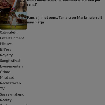
sang!'
Fans zijn het eens: Tamara en Maria halen uit
naar Farja
Categorieën
Entertainment
Nieuws
BN'ers
Royalty
Songfestival
Evenementen
Crime
Misdaad
Rechtszaken
TV
Spraakmakend
Reality