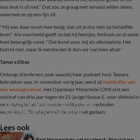
nou leuk is of niet.'' Dat zou ze graag met iemand willen delen,
waarmee ze op een lijn zit.
''Hij was daar nooit mee bezig, dan zit je dus niet op hetzelfde
level.'' Als voorbeeld geeft ze dat hij feestjes, festivals en draaien
heel belangrijk vond. ''Dat komt voor mij als allerlaatste. Het
botste niet, maar ik merkte dat ik dan ver van hem afzat.''
Tamara Elbaz
Onlangs diende een zaak waarbij haar podcast host Tamara
betrokken was. In november vorig jaar, werd zij
slachtoffer van
een woningoverval
. Het Openbaar Ministerie (OM) eist een
celstraf van drie jaar tegen de 21-jarige Nassar E. voor diefstal in
Update in de rechtszaak rondom 
vereniging in het huis van de realityster en verboden
woningoverval Tamara Elbaz
wapenbezit. Dinsdag wordt de uitspraak gedaan.
Lees ook
6:18
Real Housewives-rel escaleert: 'Narcist pur