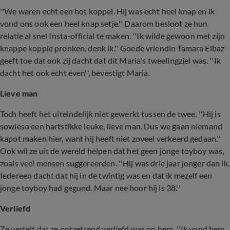
''We waren echt een hot koppel. Hij was echt heel knap en ik
vond ons ook een heel knap setje.'' Daarom besloot ze hun
relatie al snel Insta-official te maken. ''Ik wilde gewoon met zijn
knappe koppie pronken, denk ik.'' Goede vriendin Tamara Elbaz
geeft toe dat ook zij dacht dat dit Maria's tweelingziel was. ''Ik
dacht het ook echt even'', bevestigt Maria.
Lieve man
Toch heeft het uiteindelijk niet gewerkt tussen de twee. ''Hij is
sowieso een hartstikke leuke, lieve man. Dus we gaan niemand
kapot maken hier, want hij heeft niet zoveel verkeerd gedaan.''
Ook wil ze uit de wereld helpen dat het geen jonge toyboy was,
zoals veel mensen suggereerden. ''Hij was drie jaar jonger dan ik.
Iedereen dacht dat hij in de twintig was en dat ik mezelf een
jonge toyboy had gegund. Maar nee hoor hij is 38.''
Verliefd
Ze vertelt dat ze ontzettend verliefd was op hem. ''Ik vond hem