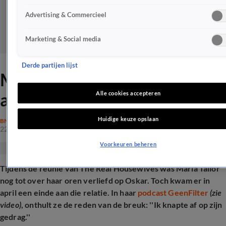
Advertising & Commercieel
Marketing & Social media
Derde partijen lijst
Maria Tailor onthult reden
achter relatiebreuk
Alle cookies accepteren
Huidige keuze opslaan
BN'ERS
22 juli 2025, 12:18
Voorkeuren beheren
Tijdens de reünie van The Real Housewives was Maria Tailor
nog tot over haar oren verliefd op Oskar. Toch kwam er in
april een einde aan die relatie. In haar
podcast GeenFilter
(zie
video)
, onthult ze de reden van de breuk: ''Ik knapte af op zijn
gedrag.''