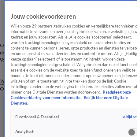
Jouw cookievoorkeuren
Wij en onze
29
partners gebruiken cookies en vergelijkbare technieken 
informatie te verzamelen over jou als gebruiker van onze website(s), jou
gedrag en jouw apparaten. Als je „Alle cookies accepteren” selecteert,
worden trackingtechnologieën ingeschakeld om onze advertenties en
Overzicht
Afleveringen
Tip
Entertainment
BN'ers
TV
Crime
Algemeen
content te kunnen personaliseren, onze producten en diensten te verbet
de redactie
Nieuwsbrief
en om de prestaties van advertenties en content te meten. Als je „Huidi
keuze opslaan” selecteert of je toestemming intrekt, worden deze
Volg Shownieuws
trackingtechnologieën uitgeschakeld. We gebruiken dan enkel functionel
essentiële cookies om de website goed te laten functioneren en veilig te
houden. Je kunt dit menu op ieder moment opnieuw openen om je keuzes
wijzigen of om je toestemming in te trekken door op de link Cookie-
Zoeken
instellingen onder aan de webpagina te klikken. Je selecties zullen overal
Overzicht
Entertainment
Spraakmakend
Reality
Crime
Video's
Afl
binnen onze Digitale Diensten worden doorgevoerd.
Raadpleeg onze
Cookieverklaring voor meer informatie.
Bekijk hier onze Digitale
Diensten.
Altijd ac
Functioneel & Essentieel
Analytisch