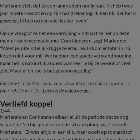
Marianne stelt dat ze een lange adem nodig had. "Ik heb twee
jaar moeten wachten op zijn handtekening. Ik ben blij dat het is
geweest, ik heb nu een veel leuker leven."
Op de vraag of ze het een verrijking vindt dat ze het op deze
manier toch meemaakt met Cors kinderen, zegt Marianne:
"Weet je, uiteindelijk krijg je ze erbij, hè. Ik kom er later in, zij
kiezen niet voor mij. We hebben een goede verstandhouding,
maar het is natuurlijk anders wanneer je bij ze woont of veel
ziet. Maar af en toe is het gewoon gezellig.”
Marianne Timmer vertelt voor het eerst over 
Eerder vertelde Marianne voor de camera van Shownieuws over
nieuwe liefde
haar relatie met Cor. Lees na de video verder.
Verliefd koppel
1:44
Marianne en Cor kennen elkaar al uit de periode dat ze nog
schaatste "en hij sponsor van de schaatsploeg was", vertelt
Marianne. "Er was altijd al een klik, maar nooit op romantisch
vlak." Twee jaar geleden nam Cor blijkbaar contact met haar op,