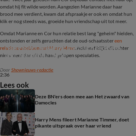
omdat hij fit wilde worden. Aangezien Marianne daar haar
brood mee verdient, kwam dat afspraakje er ook en omdat hun
klik er nog steeds was, groeide hun vriendschap uit tot meer.
Omdat Marianne en Cor hun relatie best lang "geheim" hielden,
ontstonden er zelfs geruchten dat de oud-schaatsster
een
Harry Mens gekwetst, voelt zich bedrogen 
relatie zou hebben met Harry Mens
. Achteraf blijkt dit echter
door Marianne Timmer
niets meer dan uit de hand gelopen speculaties.
Door
Shownieuws-redactie
2:36
Lees ook
Deze BN'ers doen mee aan Het zwaard van
Damocles
Harry Mens fileert Marianne Timmer, doet
pikante uitspraak over haar vriend