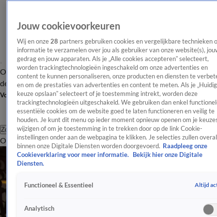
Jouw cookievoorkeuren
Wij en onze
28
partners gebruiken cookies en vergelijkbare technieken 
informatie te verzamelen over jou als gebruiker van onze website(s), jou
gedrag en jouw apparaten. Als je „Alle cookies accepteren” selecteert,
worden trackingtechnologieën ingeschakeld om onze advertenties en
Overzicht
Afleveringen
Tip
Entertainment
BN'ers
TV
Crime
Algemeen
content te kunnen personaliseren, onze producten en diensten te verbet
de redactie
Nieuwsbrief
en om de prestaties van advertenties en content te meten. Als je „Huidi
keuze opslaan” selecteert of je toestemming intrekt, worden deze
Volg Shownieuws
trackingtechnologieën uitgeschakeld. We gebruiken dan enkel functionel
essentiële cookies om de website goed te laten functioneren en veilig te
houden. Je kunt dit menu op ieder moment opnieuw openen om je keuzes
wijzigen of om je toestemming in te trekken door op de link Cookie-
Zoeken
instellingen onder aan de webpagina te klikken. Je selecties zullen overal
Overzicht
Entertainment
Spraakmakend
Reality
Crime
Video's
Afl
binnen onze Digitale Diensten worden doorgevoerd.
Raadpleeg onze
Cookieverklaring voor meer informatie.
Bekijk hier onze Digitale
Diensten.
Altijd ac
Functioneel & Essentieel
Analytisch