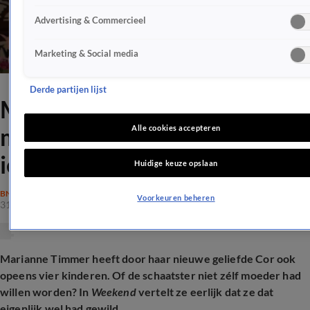
Advertising & Commercieel
Marketing & Social media
Derde partijen lijst
Marianne Timmer had graag
moeder willen worden: 'Heb
Alle cookies accepteren
iets door te geven'
Huidige keuze opslaan
BN'ERS
Voorkeuren beheren
31 dec 2025, 19:59
Marianne Timmer heeft door haar nieuwe geliefde Cor ook
opeens vier kinderen. Of de schaatster niet zélf moeder had
willen worden? In
Weekend
vertelt ze eerlijk dat ze dat
eigenlijk wel had gewild.