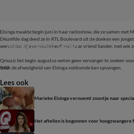
Elsinga maakte begin juni in haar radioshow, die ze samen met 
Diezelfde dag deed ze in RTL Boulevard uit de doeken een jonget
Marieke Elsinga is zwanger
wereld dat zij een relatie heeft met haar vriend Sander, met wi
Qmusic liet begin augustus weten geen vervanger te zoeken voor
3:02
team de afwezigheid van Elsinga voldoende kan opvangen.
Lees ook
Marieke Elsinga vernoemt zoontje naar speci
Het aftellen is begonnen voor hoogzwangere 