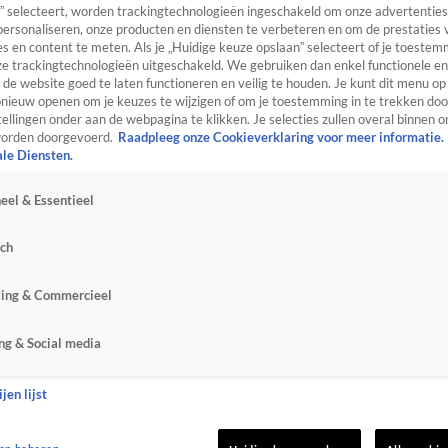
” selecteert, worden trackingtechnologieën ingeschakeld om onze advertenties
personaliseren, onze producten en diensten te verbeteren en om de prestaties 
s en content te meten. Als je „Huidige keuze opslaan” selecteert of je toestemm
e trackingtechnologieën uitgeschakeld. We gebruiken dan enkel functionele en
de website goed te laten functioneren en veilig te houden. Je kunt dit menu op
ieuw openen om je keuzes te wijzigen of om je toestemming in te trekken door
ellingen onder aan de webpagina te klikken. Je selecties zullen overal binnen o
orden doorgevoerd.
Raadpleeg onze Cookieverklaring voor meer informatie.
ale Diensten.
eel & Essentieel
sch
sing & Commercieel
ng & Social media
jen lijst