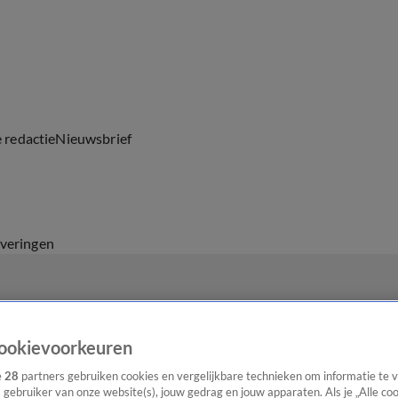
e redactie
Nieuwsbrief
everingen
ookievoorkeuren
e
28
partners gebruiken cookies en vergelijkbare technieken om informatie te
s gebruiker van onze website(s), jouw gedrag en jouw apparaten. Als je „Alle co