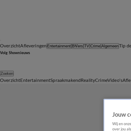
Overzicht
Afleveringen
Tip d
Entertainment
BN'ers
TV
Crime
Algemeen
Volg Shownieuws
Zoeken
Overzicht
Entertainment
Spraakmakend
Reality
Crime
Video's
Afl
Jouw c
Wij en onz
over jou al