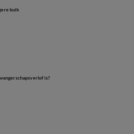
gere buik
zwangerschapsverlof is?