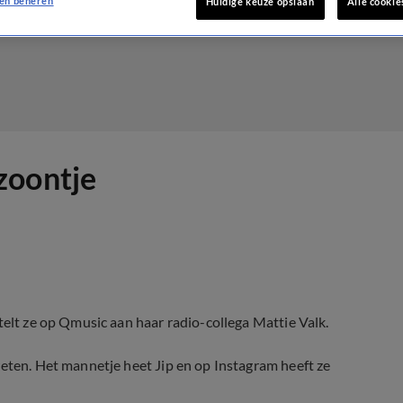
en beheren
Huidige keuze opslaan
Alle cookie
zoontje
telt ze op Qmusic aan haar radio-collega Mattie Valk.
weten. Het mannetje heet Jip en op Instagram heeft ze