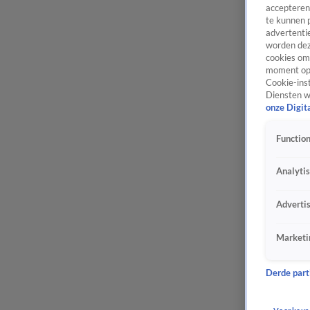
accepteren
te kunnen 
advertentie
worden dez
cookies om 
moment opn
Cookie-inst
Diensten w
onze Digit
Function
Analyti
Adverti
Marketi
Derde parti