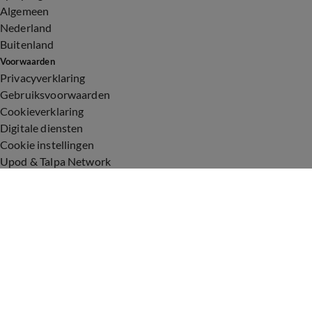
Algemeen
Nederland
Buitenland
Voorwaarden
Privacyverklaring
Gebruiksvoorwaarden
Cookieverklaring
Digitale diensten
Cookie instellingen
Upod & Talpa Network
Adverteren
Vacatures
Publieksservice
Toegankelijkheid
Over ons
Neem contact op
+31 (0)6 - 549 628 21
show@talpanetwork.com
Tip de redactie