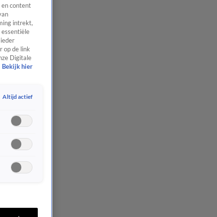
 en content
van
ing intrekt,
 essentiële
 ieder
 op de link
nze Digitale
Bekijk hier
Altijd actief