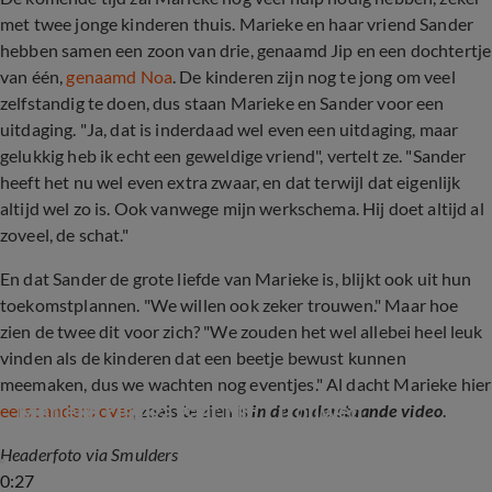
met twee jonge kinderen thuis. Marieke en haar vriend Sander
hebben samen een zoon van drie, genaamd Jip en een dochtertje
van één,
genaamd Noa
. De kinderen zijn nog te jong om veel
zelfstandig te doen, dus staan Marieke en Sander voor een
uitdaging. "Ja, dat is inderdaad wel even een uitdaging, maar
gelukkig heb ik echt een geweldige vriend", vertelt ze. "Sander
heeft het nu wel even extra zwaar, en dat terwijl dat eigenlijk
altijd wel zo is. Ook vanwege mijn werkschema. Hij doet altijd al
zoveel, de schat."
En dat Sander de grote liefde van Marieke is, blijkt ook uit hun
toekomstplannen. "We willen ook zeker trouwen." Maar hoe
zien de twee dit voor zich? "We zouden het wel allebei heel leuk
vinden als de kinderen dat een beetje bewust kunnen
meemaken, dus we wachten nog eventjes." Al dacht Marieke hier
Marieke Elsinga gaat NIET trouwen
eerst anders over
, zoals te zien is
in de onderstaande video
.
Headerfoto via Smulders
0:27