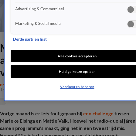
Advertising & Commercieel
Marketing & Social media
Derde partijen lijst
Marieke Elsinga nog altijd
aan het revalideren: 'Mijn
Alle cookies accepteren
vriend heeft het extra zwaar'
Huidige keuze opslaan
BN'ERS
Voorkeuren beheren
16 juni 2026, 10:43
Vorige maand is er iets fout gegaan bij
een challenge
tussen
Marieke Elsinga en Mattie Valk. Hoewel het radio-duo al járen
samen programma's maakt, ging het in een tweestrijd mis.
Hoewel Marieke halverwege haar revalidatieproces is,