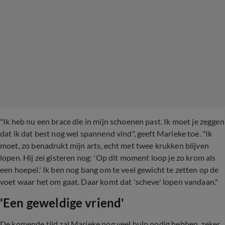
"Ik heb nu een brace die in mijn schoenen past. Ik moet je zeggen
dat ik dat best nog wel spannend vind", geeft Marieke toe. "Ik
moet, zo benadrukt mijn arts, echt met twee krukken blijven
lopen. Hij zei gisteren nog: 'Op dit moment loop je zo krom als
een hoepel.' Ik ben nog bang om te veel gewicht te zetten op de
voet waar het om gaat. Daar komt dat 'scheve' lopen vandaan."
'Een geweldige vriend'
De komende tijd zal Marieke nog veel hulp nodig hebben, zeker