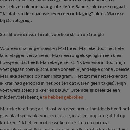
vertelt ze ook hoe haar grote liefde Sander hiermee omgaat.
"Ja, dat is inderdaad wel even een uitdaging", aldus Marieke
bij
De Telegraaf
.
Stel Shownieuws.nl in als voorkeursbron op Google
Voor een challenge moesten Mattie en Marieke door het hele
land vlaggen verzamelen. Maar een ongelukje ligt in een klein
hoekje en dát heeft Marieke gemerkt. "Ik ben enorm door mijn
voet gegaan toen ik schuilde voor een vijandelijke drone", deelde
Marieke destijds op haar Instagram. "Het zat me niet lekker dat
ik krak had gehoord in het bos (en dat waren geen takjes). Mijn
voet werd steeds dikker én blauw." Uiteindelijk bleek ze een
middenvoetsbeentje
te hebben gebroken
.
Marieke heeft nog altijd last van deze breuk. Inmiddels heeft het
gips plaatsgemaakt voor een brace, maar ze loopt nog altijd op
krukken. "Ik heb er nu drie weken op zitten en normaal
gesproken moet ik er nog drie, dan ben ik van die krukken af. Er