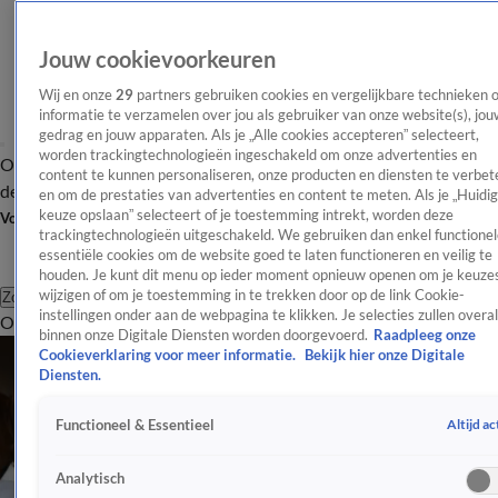
Jouw cookievoorkeuren
Wij en onze
29
partners gebruiken cookies en vergelijkbare technieken 
informatie te verzamelen over jou als gebruiker van onze website(s), jou
gedrag en jouw apparaten. Als je „Alle cookies accepteren” selecteert,
worden trackingtechnologieën ingeschakeld om onze advertenties en
Overzicht
Afleveringen
Tip
Entertainment
BN'ers
TV
Crime
Algemeen
content te kunnen personaliseren, onze producten en diensten te verbet
de redactie
Nieuwsbrief
en om de prestaties van advertenties en content te meten. Als je „Huidi
keuze opslaan” selecteert of je toestemming intrekt, worden deze
Volg Shownieuws
trackingtechnologieën uitgeschakeld. We gebruiken dan enkel functionel
essentiële cookies om de website goed te laten functioneren en veilig te
houden. Je kunt dit menu op ieder moment opnieuw openen om je keuzes
wijzigen of om je toestemming in te trekken door op de link Cookie-
Zoeken
instellingen onder aan de webpagina te klikken. Je selecties zullen overal
Overzicht
Entertainment
Spraakmakend
Reality
Crime
Video's
Afl
binnen onze Digitale Diensten worden doorgevoerd.
Raadpleeg onze
Cookieverklaring voor meer informatie.
Bekijk hier onze Digitale
Diensten.
Altijd ac
Functioneel & Essentieel
Analytisch