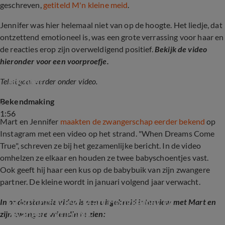
geschreven,
getiteld M'n kleine meid
.
Jennifer was hier helemaal niet van op de hoogte. Het liedje, dat
ontzettend emotioneel is, was een grote verrassing voor haar en
de reacties erop zijn overweldigend positief.
Bekijk de video
hieronder voor een voorproefje.
Mart Hoogkamer schrijft nummer voor zijn 
dochter
Tekst gaat verder onder video.
Bekendmaking
1:56
Mart en Jennifer
maakten de zwangerschap eerder bekend
op
Instagram met een video op het strand. "When Dreams Come
True", schreven ze bij het gezamenlijke bericht. In de video
omhelzen ze elkaar en houden ze twee babyschoentjes vast.
Ook geeft hij haar een kus op de babybuik van zijn zwangere
partner. De kleine wordt in januari volgend jaar verwacht.
Groot interview Mart Hoogkamer en 
In onderstaande video is een uitgebreid interview met Mart en
zwangere vriendin
zijn zwangere vriendin te zien: