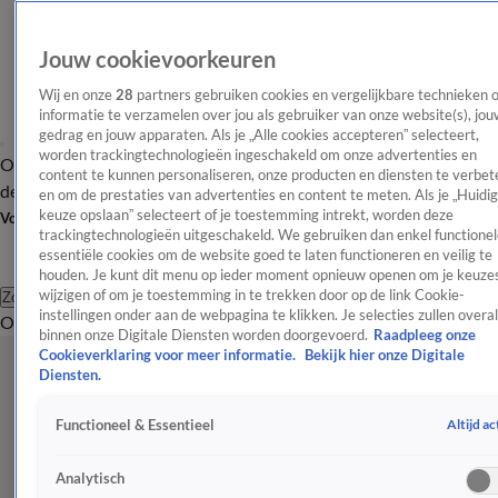
Jouw cookievoorkeuren
Wij en onze
28
partners gebruiken cookies en vergelijkbare technieken 
informatie te verzamelen over jou als gebruiker van onze website(s), jou
gedrag en jouw apparaten. Als je „Alle cookies accepteren” selecteert,
worden trackingtechnologieën ingeschakeld om onze advertenties en
Overzicht
Afleveringen
Tip
Entertainment
BN'ers
TV
Crime
Algemeen
content te kunnen personaliseren, onze producten en diensten te verbet
de redactie
Nieuwsbrief
en om de prestaties van advertenties en content te meten. Als je „Huidi
keuze opslaan” selecteert of je toestemming intrekt, worden deze
Volg Shownieuws
trackingtechnologieën uitgeschakeld. We gebruiken dan enkel functionel
essentiële cookies om de website goed te laten functioneren en veilig te
houden. Je kunt dit menu op ieder moment opnieuw openen om je keuzes
wijzigen of om je toestemming in te trekken door op de link Cookie-
Zoeken
instellingen onder aan de webpagina te klikken. Je selecties zullen overal
Overzicht
Entertainment
Spraakmakend
Reality
Crime
Video's
Afl
binnen onze Digitale Diensten worden doorgevoerd.
Raadpleeg onze
Cookieverklaring voor meer informatie.
Bekijk hier onze Digitale
Diensten.
Altijd ac
Functioneel & Essentieel
Analytisch