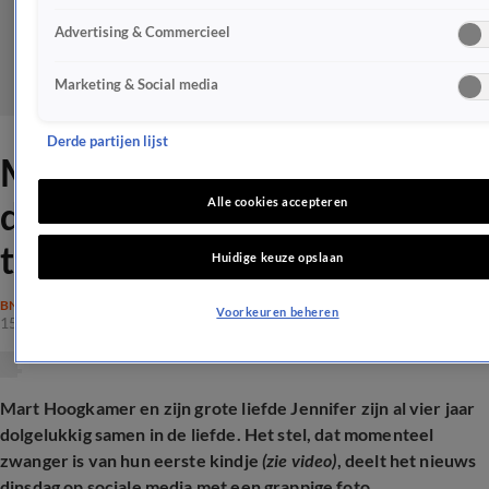
Advertising & Commercieel
Marketing & Social media
Derde partijen lijst
Mart Hoogkamer en Jennifer
delen fantastisch nieuws
Alle cookies accepteren
tijdens zwangerschap
Huidige keuze opslaan
BN'ERS
Voorkeuren beheren
15 okt 2024, 13:09
Mart Hoogkamer en zijn grote liefde Jennifer zijn al vier jaar
dolgelukkig samen in de liefde. Het stel, dat momenteel
zwanger is van hun eerste kindje
(zie video)
, deelt het nieuws
dinsdag op sociale media met een grappige foto.