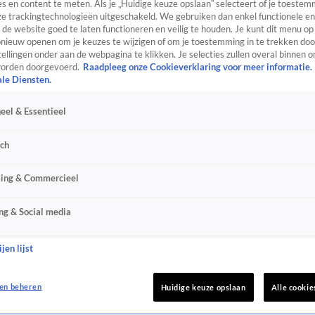
s en content te meten. Als je „Huidige keuze opslaan” selecteert of je toestemm
e trackingtechnologieën uitgeschakeld. We gebruiken dan enkel functionele en
de website goed te laten functioneren en veilig te houden. Je kunt dit menu op
ieuw openen om je keuzes te wijzigen of om je toestemming in te trekken door
ellingen onder aan de webpagina te klikken. Je selecties zullen overal binnen o
orden doorgevoerd.
Raadpleeg onze Cookieverklaring voor meer informatie.
ale Diensten.
eel & Essentieel
sch
sing & Commercieel
ng & Social media
jen lijst
en beheren
Huidige keuze opslaan
Alle cookie