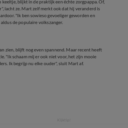
eeltje, blijkt in de praktijk een échte zorgpappa. Of,
r", lacht ze. Mart zelf merkt ook dat hij veranderd is
daardoor. "Ik ben sowieso gevoeliger geworden en
, aldus de populaire volkszanger.
n zien, blijft nog even spannend. Maar recent heeft
e. "Ik schaam mij er ook niet voor, het zijn mooie
rs. Ik begrijp nu elke ouder", sluit Mart af.
r videoclip
Kijktip!