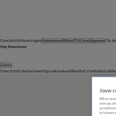
Overzicht
Afleveringen
Tip d
Entertainment
BN'ers
TV
Crime
Algemeen
Volg Shownieuws
Zoeken
Overzicht
Entertainment
Spraakmakend
Reality
Crime
Video's
Afl
Jouw c
Wij en onz
over jou al
accepteren
te kunnen 