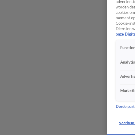
advertentie
worden dez
cookies om 
moment opn
Cookie-inst
Diensten w
onze Digit
Function
Analyti
Adverti
Marketi
Derde parti
Voorkeur