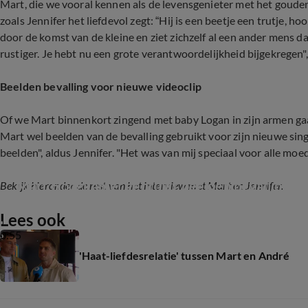
Mart, die we vooral kennen als de levensgenieter met het gouden k
zoals Jennifer het liefdevol zegt: “Hij is een beetje een trutje, hoo
door de komst van de kleine en ziet zichzelf al een ander mens 
rustiger. Je hebt nu een grote verantwoordelijkheid bijgekregen"
Beelden bevalling voor nieuwe videoclip
Of we Mart binnenkort zingend met baby Logan in zijn armen gaa
Mart wel beelden van de bevalling gebruikt voor zijn nieuwe singl
beelden", aldus Jennifer. "Het was van mij speciaal voor alle moede
Mart Hoogkamer gebruikt beelden bevalling voo
Bekijk hieronder de rest van het interview met Mart en Jennifer.
Lees ook
0:55
'Haat-liefdesrelatie' tussen Mart en André