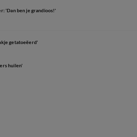
: 'Dan ben je grandioos!'
akje getatoeëerd'
rs huilen'