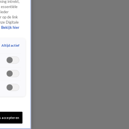
ing intrekt,
 essentiële
 ieder
 op de link
nze Digitale
Bekijk hier
Altijd actief
s accepteren