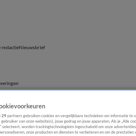
e redactie
Nieuwsbrief
everingen
ookievoorkeuren
e
29
partners gebruiken cookies en vergelijkbare technieken om informatie te
s gebruiker van onze website(s), jouw gedrag en jouw apparaten. Als je „Alle co
” selecteert, worden trackingtechnologieën ingeschakeld om onze advertenties
personaliseren, onze producten en diensten te verbeteren en om de prestaties 