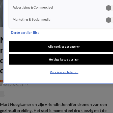
Advertising & Commercieel
Marketing & Social media
Derde partijen lijst
Mart Hoogkamer kijkt uit
naar gezinsuitbreiding: 'Elke
Alle cookies accepteren
dag is een feest met ons
Huidige keuze opslaan
drietjes'
Voorkeuren beheren
BN'ERS
8 mei 2026, 21:45
Mart Hoogkamer en zijn vriendin Jennifer dromen van een
gezinsuitbreiding. Het stel is momenteel druk bezig met de