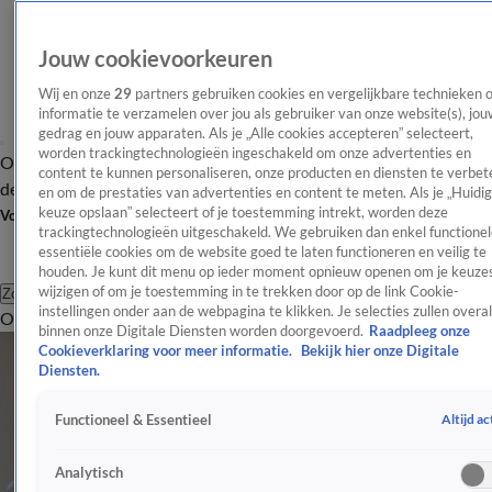
Jouw cookievoorkeuren
Wij en onze
29
partners gebruiken cookies en vergelijkbare technieken 
informatie te verzamelen over jou als gebruiker van onze website(s), jou
gedrag en jouw apparaten. Als je „Alle cookies accepteren” selecteert,
worden trackingtechnologieën ingeschakeld om onze advertenties en
Overzicht
Afleveringen
Tip
Entertainment
BN'ers
TV
Crime
Algemeen
content te kunnen personaliseren, onze producten en diensten te verbet
de redactie
Nieuwsbrief
en om de prestaties van advertenties en content te meten. Als je „Huidi
keuze opslaan” selecteert of je toestemming intrekt, worden deze
Volg Shownieuws
trackingtechnologieën uitgeschakeld. We gebruiken dan enkel functionel
essentiële cookies om de website goed te laten functioneren en veilig te
houden. Je kunt dit menu op ieder moment opnieuw openen om je keuzes
wijzigen of om je toestemming in te trekken door op de link Cookie-
Zoeken
instellingen onder aan de webpagina te klikken. Je selecties zullen overal
Overzicht
Entertainment
Spraakmakend
Reality
Crime
Video's
Afl
binnen onze Digitale Diensten worden doorgevoerd.
Raadpleeg onze
Cookieverklaring voor meer informatie.
Bekijk hier onze Digitale
Diensten.
Altijd ac
Functioneel & Essentieel
Analytisch