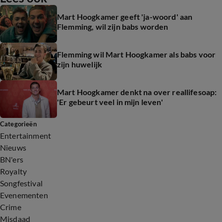
Mart Hoogkamer geeft 'ja-woord' aan
Flemming, wil zijn babs worden
Flemming wil Mart Hoogkamer als babs voor
zijn huwelijk
Mart Hoogkamer denkt na over reallifesoap:
'Er gebeurt veel in mijn leven'
Categorieën
Entertainment
Nieuws
BN'ers
Royalty
Songfestival
Evenementen
Crime
Misdaad