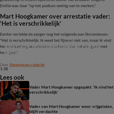
Emilie was daar "op het podium weinig van te merken."
Mart Hoogkamer over arrestatie vader:
'Het is verschrikkelijk'
Eerder vertelde de zanger nog het volgende aan Shownieuws:
"Het is verschrikkelijk. Ik weet het fijne er niet van, maar ik vind
Vader Mart Hoogkamer opgepakt na flinke 
het wel heel erg vervelend om te horen dat het niet goed met
politieactie
hem gaat."
Door
Shownieuws-redactie
1:38
Lees ook
Vader Mart Hoogkamer opgepakt: 'Ik vind het
verschrikkelijk'
Vader van Mart Hoogkamer weer vrijgelaten,
blijft verdachte