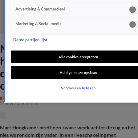
Advertising & Commercieel
Marketing & Social media
Derde partijen lijst
Mart Hoogkamer over
heftige week rondom
Alle cookies accepteren
opgepakte vader: 'Ik richt mij
Huidige keuze opslaan
op het positieve'
Voorkeuren beheren
BN'ERS
31 mei 2026, 11:11
Mart Hoogkamer heeft een zware week achter de rug na het
nieuws rondom zijn vader. In een liveschakeling met