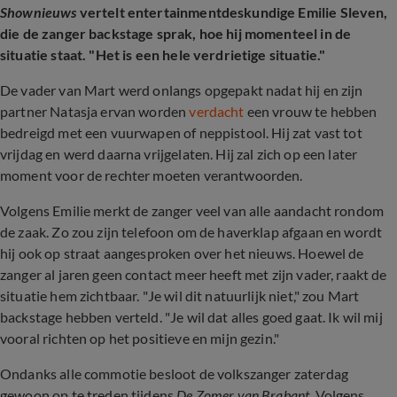
Shownieuws
vertelt entertainmentdeskundige Emilie Sleven,
die de zanger backstage sprak, hoe hij momenteel in de
situatie staat. "Het is een hele verdrietige situatie."
De vader van Mart werd onlangs opgepakt nadat hij en zijn
partner Natasja ervan worden
verdacht
een vrouw te hebben
bedreigd met een vuurwapen of neppistool. Hij zat vast tot
vrijdag en werd daarna vrijgelaten. Hij zal zich op een later
moment voor de rechter moeten verantwoorden.
Volgens Emilie merkt de zanger veel van alle aandacht rondom
de zaak. Zo zou zijn telefoon om de haverklap afgaan en wordt
hij ook op straat aangesproken over het nieuws. Hoewel de
zanger al jaren geen contact meer heeft met zijn vader, raakt de
situatie hem zichtbaar. "Je wil dit natuurlijk niet," zou Mart
backstage hebben verteld. "Je wil dat alles goed gaat. Ik wil mij
vooral richten op het positieve en mijn gezin."
Ondanks alle commotie besloot de volkszanger zaterdag
gewoon op te treden tijdens
De Zomer van Brabant
. Volgens