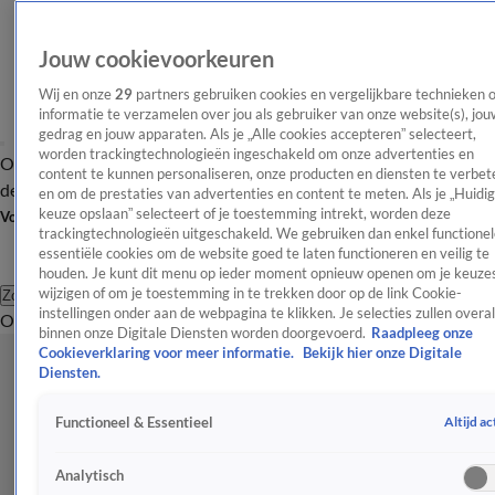
Jouw cookievoorkeuren
Wij en onze
29
partners gebruiken cookies en vergelijkbare technieken 
informatie te verzamelen over jou als gebruiker van onze website(s), jou
gedrag en jouw apparaten. Als je „Alle cookies accepteren” selecteert,
worden trackingtechnologieën ingeschakeld om onze advertenties en
Overzicht
Afleveringen
Tip
Entertainment
BN'ers
TV
Crime
Algemeen
content te kunnen personaliseren, onze producten en diensten te verbet
de redactie
Nieuwsbrief
en om de prestaties van advertenties en content te meten. Als je „Huidi
keuze opslaan” selecteert of je toestemming intrekt, worden deze
Volg Shownieuws
trackingtechnologieën uitgeschakeld. We gebruiken dan enkel functionel
essentiële cookies om de website goed te laten functioneren en veilig te
houden. Je kunt dit menu op ieder moment opnieuw openen om je keuzes
wijzigen of om je toestemming in te trekken door op de link Cookie-
Zoeken
instellingen onder aan de webpagina te klikken. Je selecties zullen overal
Overzicht
Entertainment
Spraakmakend
Reality
Crime
Video's
Afl
binnen onze Digitale Diensten worden doorgevoerd.
Raadpleeg onze
Cookieverklaring voor meer informatie.
Bekijk hier onze Digitale
Diensten.
Altijd ac
Functioneel & Essentieel
Analytisch