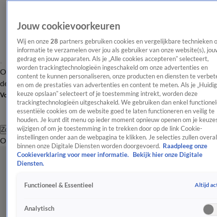
Jouw cookievoorkeuren
Wij en onze
28
partners gebruiken cookies en vergelijkbare technieken 
informatie te verzamelen over jou als gebruiker van onze website(s), jou
gedrag en jouw apparaten. Als je „Alle cookies accepteren” selecteert,
worden trackingtechnologieën ingeschakeld om onze advertenties en
Overzicht
Afleveringen
Tip
Entertainment
BN'ers
TV
Crime
Algemeen
content te kunnen personaliseren, onze producten en diensten te verbet
de redactie
Nieuwsbrief
en om de prestaties van advertenties en content te meten. Als je „Huidi
keuze opslaan” selecteert of je toestemming intrekt, worden deze
Volg Shownieuws
trackingtechnologieën uitgeschakeld. We gebruiken dan enkel functionel
essentiële cookies om de website goed te laten functioneren en veilig te
houden. Je kunt dit menu op ieder moment opnieuw openen om je keuzes
wijzigen of om je toestemming in te trekken door op de link Cookie-
Zoeken
instellingen onder aan de webpagina te klikken. Je selecties zullen overal
Overzicht
Entertainment
Spraakmakend
Reality
Crime
Video's
Afl
binnen onze Digitale Diensten worden doorgevoerd.
Raadpleeg onze
Cookieverklaring voor meer informatie.
Bekijk hier onze Digitale
Diensten.
Altijd ac
Functioneel & Essentieel
Analytisch