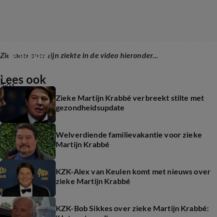
Martijn Krabbé deelt update: lijk het goed vol 
te houden
Zie meer over zijn ziekte in de video hieronder...
Lees ook
2:01
Zieke Martijn Krabbé verbreekt stilte met
gezondheidsupdate
Welverdiende familievakantie voor zieke
Martijn Krabbé
KZK-Alex van Keulen komt met nieuws over
zieke Martijn Krabbé
KZK-Bob Sikkes over zieke Martijn Krabbé: