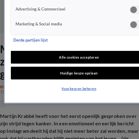
Advertising & Commercieel
Marketing & Social media
Derde partijen lijst
Martijn Krabbé eerlijk over
zijn ziekte: 'Zonder kans op
Alle cookies accepteren
genezing'
Huidige keuze opslaan
BN'ERS
Voorkeuren beheren
15 jan 2025, 16:07
Martijn Krabbé heeft voor het eerst openlijk gesproken over
zijn strijd tegen kanker. In een emotioneel en eerlijk bericht
op Instagram deelt hij dat hij niet meer beter zal worden, maar
ook dat hij vastberaden blijft genieten van het leven...
(zie