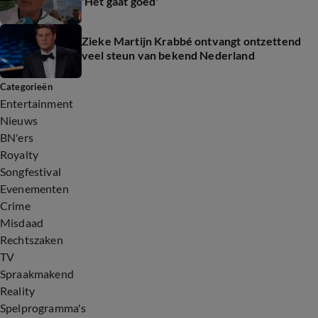
'Het gaat goed'
Zieke Martijn Krabbé ontvangt ontzettend
veel steun van bekend Nederland
Categorieën
Entertainment
Nieuws
BN'ers
Royalty
Songfestival
Evenementen
Crime
Misdaad
Rechtszaken
TV
Spraakmakend
Reality
Spelprogramma's