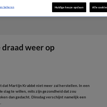
en beheren
Huidige keuze opslaan
Alle cookie
e draad weer op
t Martijn Krabbé niet meer zal herstellen. In een
 slag te willen, mits zijn gezondheid dat zou
oken dan gedacht. Dinsdag verschijnt namelijk een
.