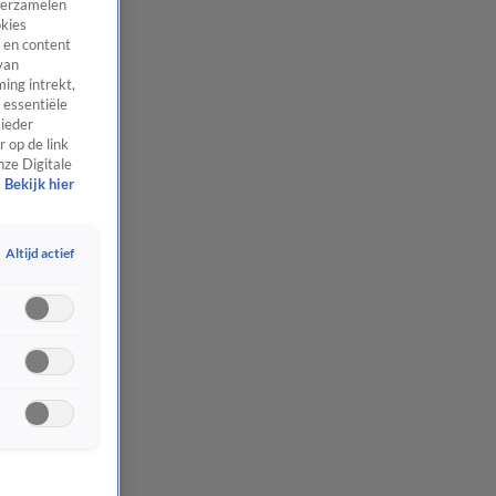
 verzamelen
okies
 en content
van
ing intrekt,
 essentiële
 ieder
 op de link
nze Digitale
Bekijk hier
Altijd actief