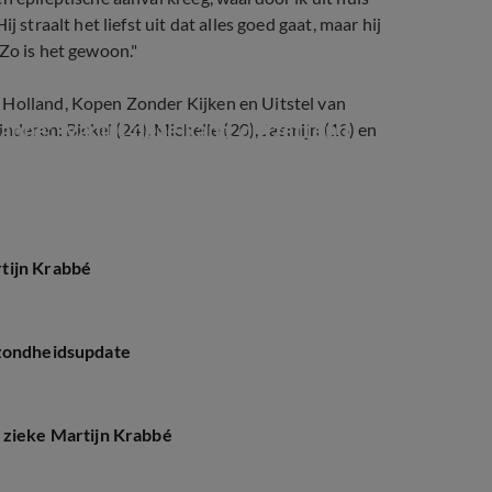
 straalt het liefst uit dat alles goed gaat, maar hij
Zo is het gewoon."
 Holland, Kopen Zonder Kijken en Uitstel van
bbé: 'Vanuit deze kant: ontzettend 
nderen: Bickel (24), Michelle (20), Jasmijn (18) en
tijn Krabbé
ezondheidsupdate
 zieke Martijn Krabbé