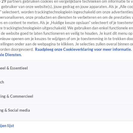
e
29
partners gebruiken cookies en vergelijkbare technieken om informatie te
s gebruiker van onze website(s), jouw gedrag en jouw apparaten. Als je „Alle co
” selecteert, worden trackingtechnologieën ingeschakeld om onze advertenties
personaliseren, onze producten en diensten te verbeteren en om de prestaties 
s en content te meten. Als je „Huidige keuze opslaan” selecteert of je toestemm
e trackingtechnologieën uitgeschakeld. We gebruiken dan enkel functionele en
de website goed te laten functioneren en veilig te houden. Je kunt dit menu op
ieuw openen om je keuzes te wijzigen of om je toestemming in te trekken door
ellingen onder aan de webpagina te klikken. Je selecties zullen overal binnen o
orden doorgevoerd.
Raadpleeg onze Cookieverklaring voor meer informatie.
ale Diensten.
eel & Essentieel
sch
sing & Commercieel
ng & Social media
jen lijst