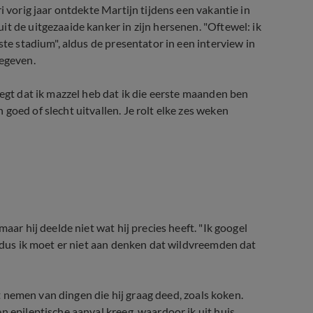
i vorig jaar ontdekte Martijn tijdens een vakantie in
t de uitgezaaide kanker in zijn hersenen. "Oftewel: ik
ste stadium", aldus de presentator in een interview in
gegeven.
zegt dat ik mazzel heb dat ik die eerste maanden ben
goed of slecht uitvallen. Je rolt elke zes weken
tijn Krabbé
aar hij deelde niet wat hij precies heeft. "Ik googel
, dus ik moet er niet aan denken dat wildvreemden dat
oet nemen van dingen die hij graag deed, zoals koken.
n epileptische aanval kreeg, waardoor ik uit huis