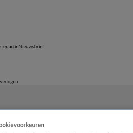
e redactie
Nieuwsbrief
everingen
ookievoorkeuren