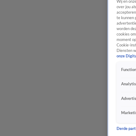
Wij en onz
over jou al
accepteren
te kunnen 
advertentie
worden dez
cookies om 
moment opn
Cookie-inst
Diensten w
onze Digit
Function
Analyti
Adverti
Marketi
Derde parti