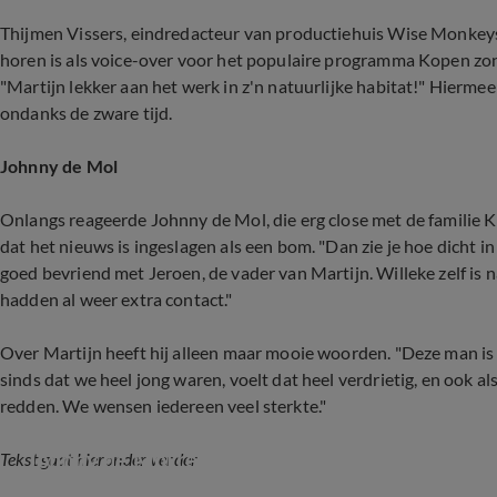
Thijmen Vissers, eindredacteur van productiehuis Wise Monkeys,
horen is als voice-over voor het populaire programma Kopen zonde
"Martijn lekker aan het werk in z'n natuurlijke habitat!" Hierme
ondanks de zware tijd.
Johnny de Mol
Onlangs reageerde Johnny de Mol, die erg close met de familie K
dat het nieuws is ingeslagen als een bom. "Dan zie je hoe dicht in h
goed bevriend met Jeroen, de vader van Martijn. Willeke zelf is n
hadden al weer extra contact."
Over Martijn heeft hij alleen maar mooie woorden. "Deze man is
sinds dat we heel jong waren, voelt dat heel verdrietig, en ook als 
redden. We wensen iedereen veel sterkte."
Johnny de Mol reageert op nieuws dat Martijn K
Tekst gaat hieronder verder