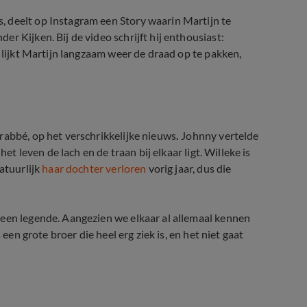
 deelt op Instagram een Story waarin Martijn te
r Kijken. Bij de video schrijft hij enthousiast:
e lijkt Martijn langzaam weer de draad op te pakken,
rabbé, op het verschrikkelijke nieuws
.
Johnny vertelde
et leven de lach en de traan bij elkaar ligt. Willeke is
atuurlijk
haar dochter verloren
vorig jaar, dus die
 een legende. Aangezien we elkaar al allemaal kennen
een grote broer die heel erg ziek is, en het niet gaat
rabbé ongeneeslijk ziek is