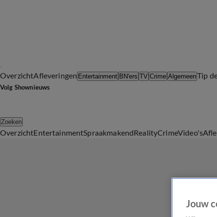
Overzicht
Afleveringen
Tip d
Entertainment
BN'ers
TV
Crime
Algemeen
Volg Shownieuws
Zoeken
Overzicht
Entertainment
Spraakmakend
Reality
Crime
Video's
Afl
Jouw c