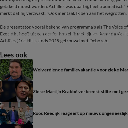
getakeld moest worden. Achilles was daarbij, heel traumatisch." Hij
merkt dat hij verzwakt. "Ook mentaal. Ik ben aan het wegrotten. 
De presentator, vooral bekend van programma's als The Voice of
Hélène geschrokken van bericht van Martijn Kra
Executie, heeft uit een eerder huwelijk met zijn ex Amanda vier ki
veel sterkte'
Achilles (16). Hij is sinds 2019 getrouwd met Deborah.
Lees ook
1:21
Welverdiende familievakantie voor zieke Mar
Zieke Martijn Krabbé verbreekt stilte met g
Roos Reedijk reageert op nieuws ongeneeslijk