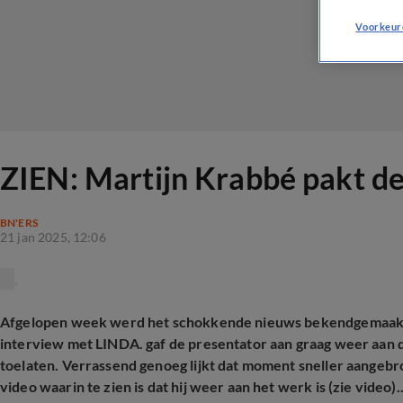
Voorkeur
ZIEN: Martijn Krabbé pakt d
BN'ERS
21 jan 2025, 12:06
Afgelopen week werd het schokkende nieuws bekendgemaakt da
interview met LINDA. gaf de presentator aan graag weer aan de
toelaten. Verrassend genoeg lijkt dat moment sneller aangebr
video waarin te zien is dat hij weer aan het werk is (zie video)..