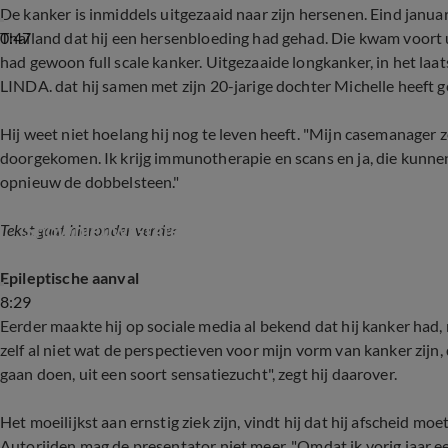
De kanker is inmiddels uitgezaaid naar zijn hersenen. Eind januar
0:47
Thailand dat hij een hersenbloeding had gehad. Die kwam voort ui
had gewoon full scale kanker. Uitgezaaide longkanker, in het laat
LINDA. dat hij samen met zijn 20-jarige dochter Michelle heeft 
Hij weet niet hoelang hij nog te leven heeft. "Mijn casemanager 
doorgekomen. Ik krijg immunotherapie en scans en ja, die kunnen 
opnieuw de dobbelsteen."
Shownieuws-tafel over heftige mededeling Mar
Tekst gaat hieronder verder
Epileptische aanval
8:29
Eerder maakte hij op sociale media al bekend dat hij kanker had, m
zelf al niet wat de perspectieven voor mijn vorm van kanker zijn
gaan doen, uit een soort sensatiezucht", zegt hij daarover.
Het moeilijkst aan ernstig ziek zijn, vindt hij dat hij afscheid m
Autorijden mag de presentator niet meer. "Omdat ik vorig jaar ee