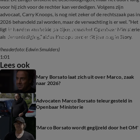
voor hij zich voor de rechter kan verdedigen. Volgens zijn
advocaat, Carry Knoops, is nog niet zeker of de rechtszaak pas in
2026 behandeld zal worden, maar de verwachting is er wel. “Het
Jack van Gelder over zaak-Marco Borsato: 'Er 
ligt in handen van beide partijen, zowel het Openbaar Ministerie
moet gewoon een keer een klap op worden 
als de verdediging,” aldus Knoops eerder dit jaar nog in Story.
gegeven!'
(headerfoto: Edwin Smulders)
1:01
Lees ook
Mary Borsato laat zich uit over Marco, zaak
naar 2026?
Advocaten Marco Borsato teleurgesteld in
Openbaar Ministerie
'Marco Borsato wordt gegijzeld door het OM'