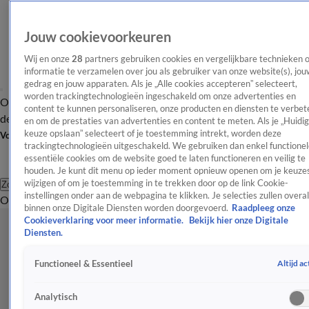
Jouw cookievoorkeuren
Wij en onze
28
partners gebruiken cookies en vergelijkbare technieken 
informatie te verzamelen over jou als gebruiker van onze website(s), jou
gedrag en jouw apparaten. Als je „Alle cookies accepteren” selecteert,
worden trackingtechnologieën ingeschakeld om onze advertenties en
Overzicht
Afleveringen
Tip
Entertainment
BN'ers
TV
Crime
Algemeen
content te kunnen personaliseren, onze producten en diensten te verbet
de redactie
Nieuwsbrief
en om de prestaties van advertenties en content te meten. Als je „Huidi
keuze opslaan” selecteert of je toestemming intrekt, worden deze
Volg Shownieuws
trackingtechnologieën uitgeschakeld. We gebruiken dan enkel functionel
essentiële cookies om de website goed te laten functioneren en veilig te
houden. Je kunt dit menu op ieder moment opnieuw openen om je keuzes
wijzigen of om je toestemming in te trekken door op de link Cookie-
Zoeken
instellingen onder aan de webpagina te klikken. Je selecties zullen overal
Overzicht
Entertainment
Spraakmakend
Reality
Crime
Video's
Afl
binnen onze Digitale Diensten worden doorgevoerd.
Raadpleeg onze
Cookieverklaring voor meer informatie.
Bekijk hier onze Digitale
Diensten.
Altijd ac
Functioneel & Essentieel
Analytisch