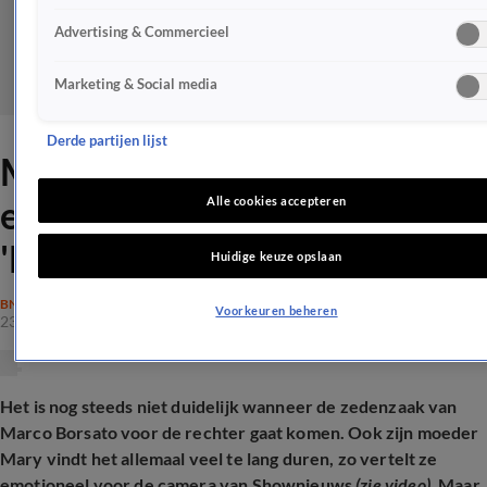
Advertising & Commercieel
Marketing & Social media
Derde partijen lijst
Mary Borsato laat zich
emotioneel uit over Marco:
Alle cookies accepteren
'Duurt veel te lang'
Huidige keuze opslaan
BN'ERS
Voorkeuren beheren
23 mrt 2025, 10:01
Het is nog steeds niet duidelijk wanneer de zedenzaak van
Marco Borsato voor de rechter gaat komen. Ook zijn moeder
Mary vindt het allemaal veel te lang duren, zo vertelt ze
emotioneel voor de camera van Shownieuws
(zie video)
. Maar