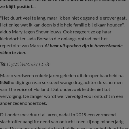
ze blijft positief...
"Het duurt veel te lang, maar ik ben niet degene die erover gaat.
Het enige wat ik kan doen is die hele familie bij elkaar houden",
aldus Mary tegen Shownieuws. Ook reageert ze op haar
kleindochter Jada Borsato die onlangs optrad met het
repertoire van Marco.
Al haar uitspraken zijn in bovenstaande
video te zien.
Shownieuws-tafel over Jada Borsato die haar 
vaders nummers zingt
Tekst gaat hieronder verder
Marco verdween enkele jaren geleden uit de openbaarheid na
2:30
beschuldigingen van seksueel wangedrag achter de schermen
van The voice of Holland. Dat onderzoek leidde niet tot
vervolging. De zanger wordt wel vervolgd voor ontucht in een
ander zedenonderzoek.
Dit onderzoek duurt al jaren, nadat in 2019 een vermeend
slachtoffer aangifte deed van ontucht toen zij nog minderjarig
was. De zanger ontkent de beschuldigingen, maar het duurt lang