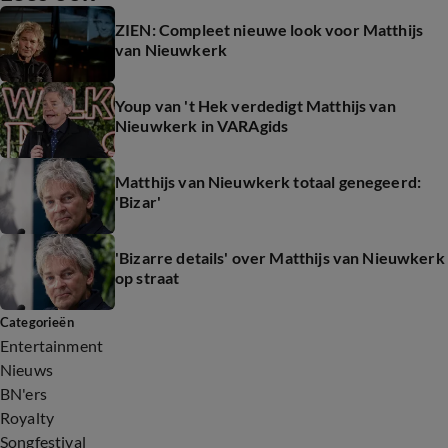
ZIEN: Compleet nieuwe look voor Matthijs
van Nieuwkerk
Youp van 't Hek verdedigt Matthijs van
Nieuwkerk in VARAgids
Matthijs van Nieuwkerk totaal genegeerd:
'Bizar'
'Bizarre details' over Matthijs van Nieuwkerk
op straat
Categorieën
Entertainment
Nieuws
BN'ers
Royalty
Songfestival