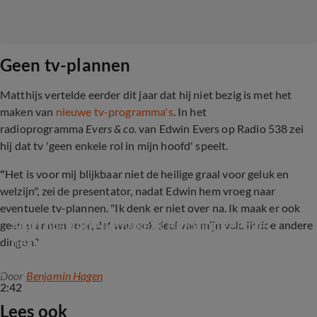
Geen tv-plannen
Matthijs vertelde eerder dit jaar dat hij niet bezig is met het
maken van
nieuwe tv-programma's
. In het
radioprogramma
Evers & co.
van Edwin Evers op Radio 538 zei
hij dat tv 'geen enkele rol in mijn hoofd' speelt.
"
Het is voor mij blijkbaar niet de heilige graal voor geluk en
welzijn", zei de presentator, nadat Edwin hem vroeg naar
eventuele tv-plannen. "Ik denk er niet over na. Ik maak er ook
Matthijs van Nieuwkerk emotioneel over 
geen plannen voor, dat was ook deel van mijn vak. Ik doe andere
heftige tijd
dingen."
Door
Benjamin Hagen
2:42
Lees ook