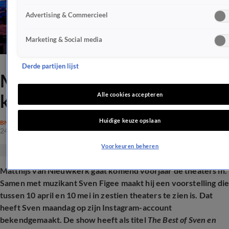
Advertising & Commercieel
Marketing & Social media
Derde partijen lijst
Matthijs van Nieuwkerk
kondigt comeback aan
Alle cookies accepteren
Huidige keuze opslaan
BN'ERS
24 nov 2025, 15:46
Voorkeuren beheren
Matthijs van Nieuwkerk gaat komend voorjaar de theaters in.
Samen met muzikant Sven Figee maakt hij een voorstelling di
tussen 10 april en 10 mei in zestien theaters te zien is. Dat
heeft Sven maandag op zijn Instagram-account
bekendgemaakt. De show heeft als titel
The Best of Sven en