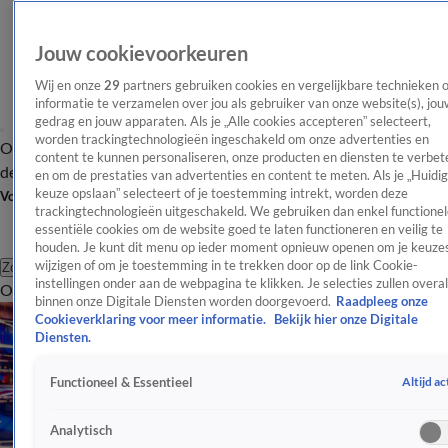
Jouw cookievoorkeuren
Wij en onze
29
partners gebruiken cookies en vergelijkbare technieken 
informatie te verzamelen over jou als gebruiker van onze website(s), jou
gedrag en jouw apparaten. Als je „Alle cookies accepteren” selecteert,
worden trackingtechnologieën ingeschakeld om onze advertenties en
Overzicht
Afleveringen
Tip
Entertainment
BN'ers
TV
Crime
Algemeen
content te kunnen personaliseren, onze producten en diensten te verbet
de redactie
Nieuwsbrief
en om de prestaties van advertenties en content te meten. Als je „Huidi
keuze opslaan” selecteert of je toestemming intrekt, worden deze
Volg Shownieuws
trackingtechnologieën uitgeschakeld. We gebruiken dan enkel functionel
essentiële cookies om de website goed te laten functioneren en veilig te
houden. Je kunt dit menu op ieder moment opnieuw openen om je keuzes
wijzigen of om je toestemming in te trekken door op de link Cookie-
Zoeken
instellingen onder aan de webpagina te klikken. Je selecties zullen overal
Overzicht
Entertainment
Spraakmakend
Reality
Crime
Video's
Afl
binnen onze Digitale Diensten worden doorgevoerd.
Raadpleeg onze
Cookieverklaring voor meer informatie.
Bekijk hier onze Digitale
Diensten.
Altijd ac
Functioneel & Essentieel
Analytisch