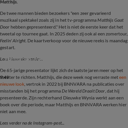
Matthijs
.
De twee mannen bieden bezoekers "een zeer gevarieerd
muzikaal spektakel zoals zij in het tv-programma
Matthijs Gaat
Door
hebben gepresenteerd." Het is niet de eerste keer dat het
tweetal op tournee gaat. In 2025 deden zij ook al een zomertour,
Feelin' Alright
. De kaartverkoop voor de nieuwe reeks is maandag
gestart.
Sven Figee, onder andere bekend van Sven 
Hammond, over zijn tour
Lees hieronder verder...
De 65-jarige presentator lijkt zich de laatste jaren meer op het
9:49
theater te richten. Matthijs, die deze week nog verraste met
een
nieuwe look
, vertrok in 2022 bij BNNVARA na publicaties over
misstanden bij het programma
De Wereld Draait Door
, dat hij
presenteerde. Zijn rechterhand Dieuwke Wynia werkt aan een
boek over die periode, maar Matthijs en BNNVARA werken hier
niet aan mee.
Lees verder na de Instagram-post...