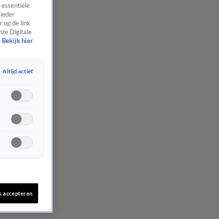
 essentiële
 ieder
 op de link
nze Digitale
Bekijk hier
Altijd actief
s accepteren