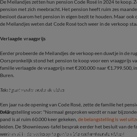
De Meilandjes zetten hun pension Code Rosé in 2024 te koop. Ze
pension met zich meebracht. Het pension heeft ruim zes maanden
besloot daarom het pension in eigen bezit te houden. Maar ook de
de Meilandjes weten dat Code Rosé toch weer in de verkoop staat
Verlaagde vraagprijs
Eerder probeerde de Meilandjes de verkoop een duwtje in de rug
Oorspronkelijk stond het pension te koop voor een vraagprijs v
familie verlaagde de vraagprijs met €200.000 naar €1.799.500, i
Buren.
Meilandjes verlagen prijs van hun pension
Tekst gaat verder onder de video.
Een jaar na de opening van Code Rosé, zette de familie het pensi
0:43
belangstelling voor: "Normaal gesproken wordt er naar bijzonde
pand is al ruim 60.000 keer gekeken,
de belangstelling is wel uitz
leiden. De Shownieuws-tafel besprak eerder het besluit van de 
Shownieuws-tafel over besluit van de Meiland
werken al in de verkoop te gooien
(zie onderstaande video)
.