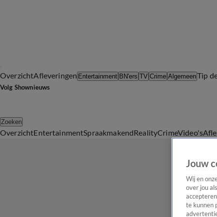
Overzicht
Afleveringen
Tip d
Entertainment
BN'ers
TV
Crime
Algemeen
Volg Shownieuws
Zoeken
Overzicht
Entertainment
Spraakmakend
Reality
Crime
Video's
Afl
Jouw c
Wij en onz
over jou al
accepteren
te kunnen 
advertentie