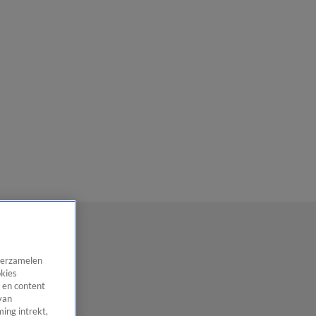
 verzamelen
okies
 en content
van
ing intrekt,