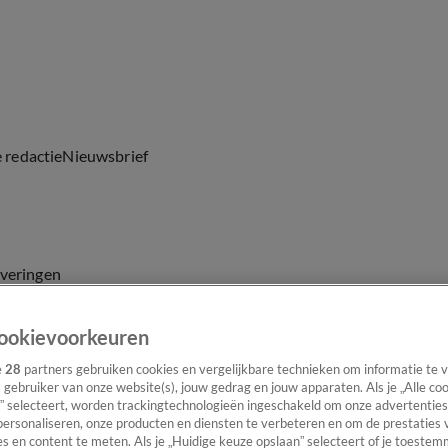
e redactie
Nieuwsbrief
everingen
ookievoorkeuren
e
28
partners gebruiken cookies en vergelijkbare technieken om informatie te
s gebruiker van onze website(s), jouw gedrag en jouw apparaten. Als je „Alle co
” selecteert, worden trackingtechnologieën ingeschakeld om onze advertenties
personaliseren, onze producten en diensten te verbeteren en om de prestaties 
s en content te meten. Als je „Huidige keuze opslaan” selecteert of je toestemm