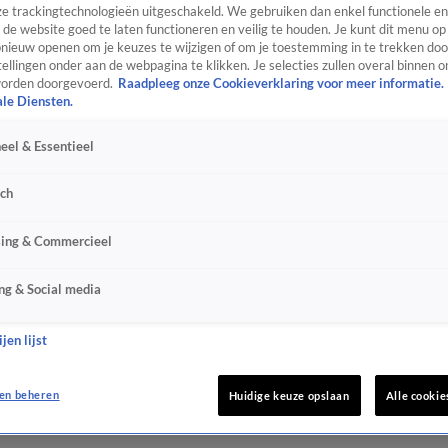
e trackingtechnologieën uitgeschakeld. We gebruiken dan enkel functionele en
de website goed te laten functioneren en veilig te houden. Je kunt dit menu op
ieuw openen om je keuzes te wijzigen of om je toestemming in te trekken door
ellingen onder aan de webpagina te klikken. Je selecties zullen overal binnen o
orden doorgevoerd.
Raadpleeg onze Cookieverklaring voor meer informatie.
ale Diensten.
eel & Essentieel
sch
sing & Commercieel
ng & Social media
jen lijst
en beheren
Huidige keuze opslaan
Alle cookie