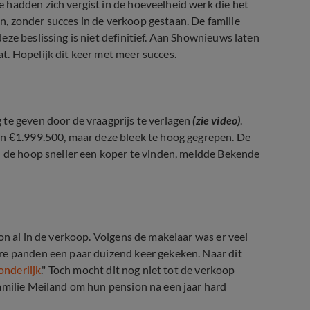
 hadden zich vergist in de hoeveelheid werk die het
, zonder succes in de verkoop gestaan. De familie
ze beslissing is niet definitief. Aan Shownieuws laten
. Hopelijk dit keer met meer succes.
 te geven door de vraagprijs te verlagen
(zie video)
.
an €1.999.500, maar deze bleek te hoog gegrepen. De
n de hoop sneller een koper te vinden, meldde Bekende
on al in de verkoop. Volgens de makelaar was er veel
re panden een paar duizend keer gekeken. Naar dit
onderlijk
." Toch mocht dit nog niet tot de verkoop
familie Meiland om hun pension na een jaar hard
jes om te stoppen met Code Rosé