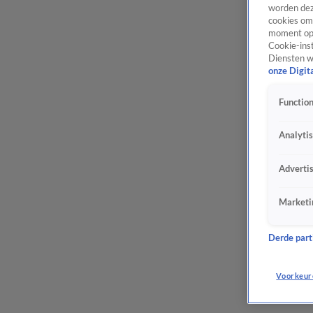
worden dez
cookies om 
moment opn
Cookie-inst
Diensten w
onze Digit
Function
Analyti
Adverti
Marketi
Derde parti
Voorkeur