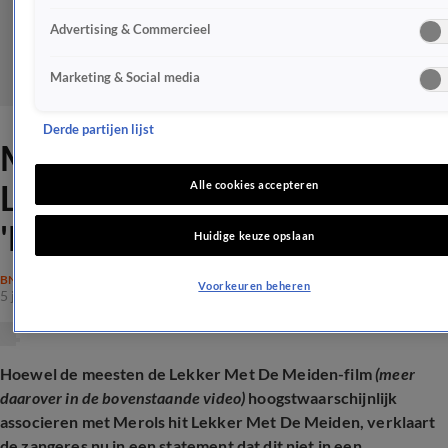
Advertising & Commercieel
Marketing & Social media
Derde partijen lijst
Merol teleurgesteld in
Lekker Met De Meiden-film:
Alle cookies accepteren
'Met jurist gesproken'
Huidige keuze opslaan
BN'ERS
Voorkeuren beheren
5 juni 2025, 14:27
Hoewel de meesten de Lekker Met De Meiden-film
(meer
daarover in de bovenstaande video)
hoogstwaarschijnlijk
associeren met Merols hit Lekker Met De Meiden, verklaart
de zangeres nu in een statement dat dit niet in een