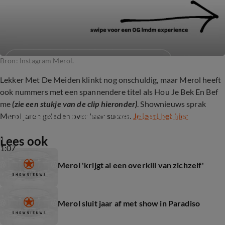
Bron: Instagram Merol.
Lekker Met De Meiden klinkt nog onschuldig, maar Merol heeft
ook nummers met een spannendere titel als Hou Je Bek En Bef
me
(zie een stukje van de clip hieronder)
. Shownieuws sprak
CLIPPRIMEUR: Merol - Hou Je Bek En Bef Me
Merol jaren geleden over haar succes.
Je leest het hier
Lees ook
1:07
Merol 'krijgt al een overkill van zichzelf'
Merol sluit jaar af met show in Paradiso