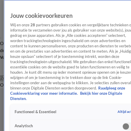
Jouw cookievoorkeuren
Wij en onze
28
partners gebruiken cookies en vergelijkbare technieken 
informatie te verzamelen over jou als gebruiker van onze website(s), jou
gedrag en jouw apparaten. Als je „Alle cookies accepteren” selecteert,
worden trackingtechnologieën ingeschakeld om onze advertenties en
Overzicht
Afleveringen
Tip
Entertainment
BN'ers
TV
Crime
Algemeen
content te kunnen personaliseren, onze producten en diensten te verbet
de redactie
Nieuwsbrief
en om de prestaties van advertenties en content te meten. Als je „Huidi
keuze opslaan” selecteert of je toestemming intrekt, worden deze
Volg Shownieuws
trackingtechnologieën uitgeschakeld. We gebruiken dan enkel functionel
essentiële cookies om de website goed te laten functioneren en veilig te
houden. Je kunt dit menu op ieder moment opnieuw openen om je keuzes
wijzigen of om je toestemming in te trekken door op de link Cookie-
Zoeken
instellingen onder aan de webpagina te klikken. Je selecties zullen overal
Overzicht
Entertainment
Spraakmakend
Reality
Crime
Video's
Afl
binnen onze Digitale Diensten worden doorgevoerd.
Raadpleeg onze
Cookieverklaring voor meer informatie.
Bekijk hier onze Digitale
Diensten.
Altijd ac
Functioneel & Essentieel
Analytisch