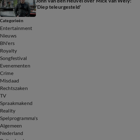
John van den Heuvel over Mick van Wely:
'Diep teleurgesteld'
Categorieën
Entertainment
Nieuws
BN'ers
Royalty
Songfestival
Evenementen
Crime
Misdaad
Rechtszaken
TV
Spraakmakend
Reality
Spelprogramma's
Algemeen
Nederland