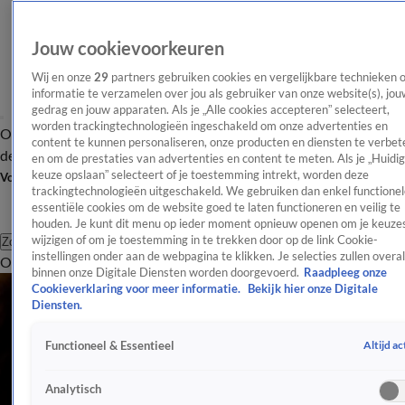
Jouw cookievoorkeuren
Wij en onze
29
partners gebruiken cookies en vergelijkbare technieken 
informatie te verzamelen over jou als gebruiker van onze website(s), jou
gedrag en jouw apparaten. Als je „Alle cookies accepteren” selecteert,
worden trackingtechnologieën ingeschakeld om onze advertenties en
Overzicht
Afleveringen
Tip
Entertainment
BN'ers
TV
Crime
Algemeen
content te kunnen personaliseren, onze producten en diensten te verbet
de redactie
Nieuwsbrief
en om de prestaties van advertenties en content te meten. Als je „Huidi
keuze opslaan” selecteert of je toestemming intrekt, worden deze
Volg Shownieuws
trackingtechnologieën uitgeschakeld. We gebruiken dan enkel functionel
essentiële cookies om de website goed te laten functioneren en veilig te
houden. Je kunt dit menu op ieder moment opnieuw openen om je keuzes
wijzigen of om je toestemming in te trekken door op de link Cookie-
Zoeken
instellingen onder aan de webpagina te klikken. Je selecties zullen overal
Overzicht
Entertainment
Spraakmakend
Reality
Crime
Video's
Afl
binnen onze Digitale Diensten worden doorgevoerd.
Raadpleeg onze
Cookieverklaring voor meer informatie.
Bekijk hier onze Digitale
Diensten.
Altijd ac
Functioneel & Essentieel
Analytisch