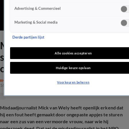
Advertising & Commercieel
Marketing & Social media
Derde partijen lijst
Mick van Wely erkent: 'Heel
stom geweest' over
Alle cookies accepteren
ongepaste appjes
Huidige keuze opslaan
BN'ERS
Voorkeuren beheren
16 jan 2026, 10:22
Misdaadjournalist Mick van Wely heeft openlijk erkend dat
hij een fout heeft gemaakt door ongepaste appjes te sturen
naar een zus van een vermoorde vrouw, naar wie hij
onderzoek deed. Dat zei de misdaadjournalist in het NPO