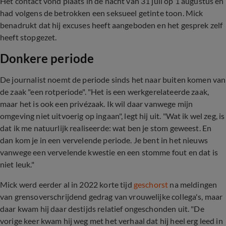
Het contact vond plaats in de nacht van 31 juli op 1 augustus en
had volgens de betrokken een seksueel getinte toon. Mick
benadrukt dat hij excuses heeft aangeboden en het gesprek zelf
heeft stopgezet.
Donkere periode
De journalist noemt de periode sinds het naar buiten komen van
de zaak "een rotperiode". "Het is een werkgerelateerde zaak,
maar het is ook een privézaak. Ik wil daar vanwege mijn
omgeving niet uitvoerig op ingaan", legt hij uit. "Wat ik wel zeg, is
dat ik me natuurlijk realiseerde: wat ben je stom geweest. En
dan kom je in een vervelende periode. Je bent in het nieuws
vanwege een vervelende kwestie en een stomme fout en dat is
niet leuk."
Mick werd eerder al in 2022 korte tijd
geschorst
na meldingen
van grensoverschrijdend gedrag van vrouwelijke collega's, maar
daar kwam hij daar destijds relatief ongeschonden uit. "De
vorige keer kwam hij weg met het verhaal dat hij heel erg leed in