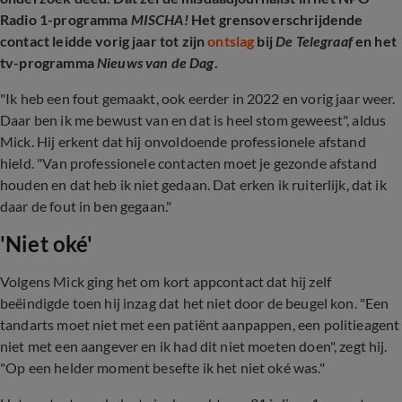
Radio 1-programma
MISCHA!
Het grensoverschrijdende
contact leidde vorig jaar tot zijn
ontslag
bij
De Telegraaf
en het
tv-programma
Nieuws van de Dag
.
"Ik heb een fout gemaakt, ook eerder in 2022 en vorig jaar weer.
Daar ben ik me bewust van en dat is heel stom geweest", aldus
Mick.
Hij erkent dat hij onvoldoende professionele afstand
hield. "Van professionele contacten moet je gezonde afstand
houden en dat heb ik niet gedaan. Dat erken ik ruiterlijk, dat ik
daar de fout in ben gegaan."
'Niet oké'
Volgens Mick ging het om kort appcontact dat hij zelf
beëindigde toen hij inzag dat het niet door de beugel kon. "Een
tandarts moet niet met een patiënt aanpappen, een politieagent
niet met een aangever en ik had dit niet moeten doen", zegt hij.
"Op een helder moment besefte ik het niet oké was."