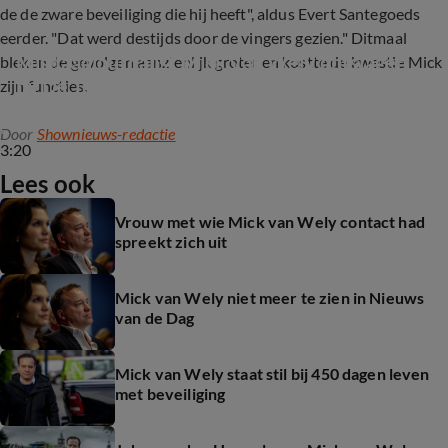
de de zware beveiliging die hij heeft", aldus Evert Santegoeds
eerder. "Dat werd destijds door de vingers gezien." Ditmaal
Misdaadjournalist Mick van Wely ontslagen 
bleken de gevolgen aanzienlijk groter en kostte de kwestie Mick
bij De Telegraaf
zijn functies.
Door
Shownieuws-redactie
3:20
Lees ook
Vrouw met wie Mick van Wely contact had
spreekt zich uit
Mick van Wely niet meer te zien in Nieuws
van de Dag
Mick van Wely staat stil bij 450 dagen leven
met beveiliging