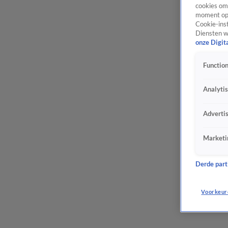
cookies om 
moment opn
Cookie-inst
Diensten w
onze Digit
Function
Analyti
Adverti
Marketi
Derde parti
Voorkeur