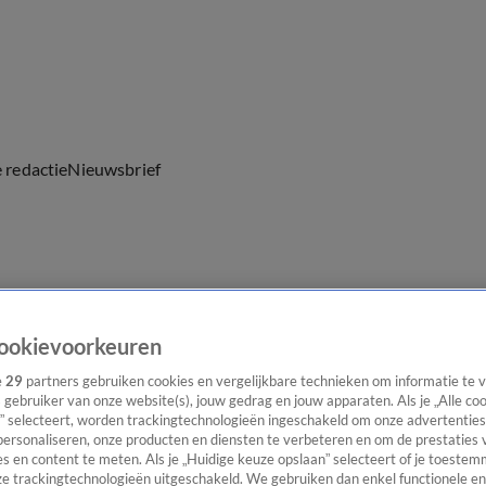
e redactie
Nieuwsbrief
everingen
ookievoorkeuren
e
29
partners gebruiken cookies en vergelijkbare technieken om informatie te
s gebruiker van onze website(s), jouw gedrag en jouw apparaten. Als je „Alle co
” selecteert, worden trackingtechnologieën ingeschakeld om onze advertenties
personaliseren, onze producten en diensten te verbeteren en om de prestaties 
s en content te meten. Als je „Huidige keuze opslaan” selecteert of je toestemm
e trackingtechnologieën uitgeschakeld. We gebruiken dan enkel functionele en