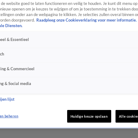
de website goed te laten functioneren en veilig te houden. Je kunt dit menu op
ieuw openen om je keuzes te wijzigen of om je toestemming in te trekken door
ellingen onder aan de webpagina te klikken. Je selecties zullen overal binnen o
orden doorgevoerd.
Raadpleeg onze Cookieverklaring voor meer informatie.
ale Diensten.
eel & Essentieel
sch
sing & Commercieel
ng & Social media
jen lijst
en beheren
Huidige keuze opslaan
Alle cookie