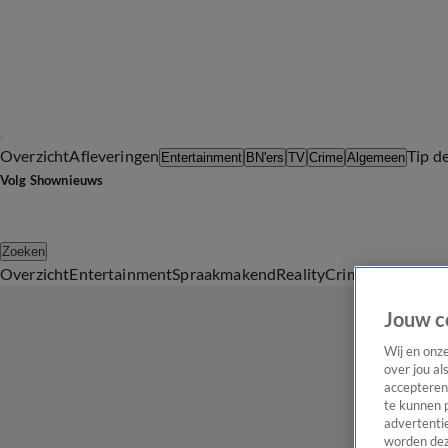
Overzicht
Afleveringen
Tip d
Entertainment
BN'ers
TV
Crime
Algemeen
Volg Shownieuws
Zoeken
Overzicht
Entertainment
Spraakmakend
Reality
Crime
Video's
Afl
Jouw c
Wij en onz
over jou al
accepteren
te kunnen 
advertentie
worden dez