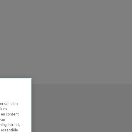
 verzamelen
okies
 en content
van
ing intrekt,
 essentiële