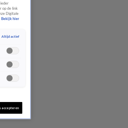
 ieder
 op de link
nze Digitale
Bekijk hier
Altijd actief
s accepteren