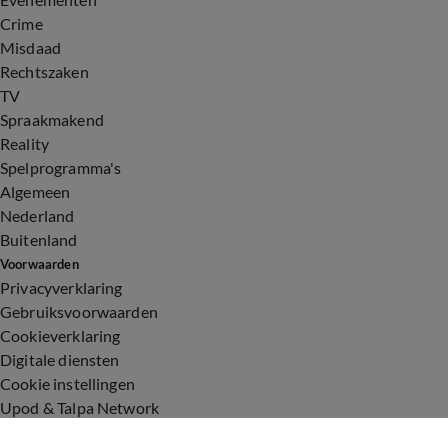
Crime
Misdaad
Rechtszaken
TV
Spraakmakend
Reality
Spelprogramma's
Algemeen
Nederland
Buitenland
Voorwaarden
Privacyverklaring
Gebruiksvoorwaarden
Cookieverklaring
Digitale diensten
Cookie instellingen
Upod & Talpa Network
Adverteren