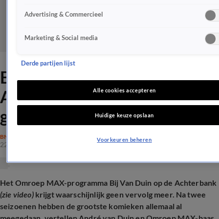
Advertising & Commercieel
Marketing & Social media
Derde partijen lijst
Bij Van Duin op de
Achterbank krijgt mogelijk
Alle cookies accepteren
geen vervolg
Huidige keuze opslaan
BN'ERS
Voorkeuren beheren
22 juni 2025, 13:09
Het Omroep MAX-programma Bij Van Duin op de Achterbank
(zie video)
krijgt waarschijnlijk geen vervolg meer. Na twee
seizoenen hebben de grootste komieken allemaal al
meegedaan, vertellen André van Duin en Omroep MAX-baas