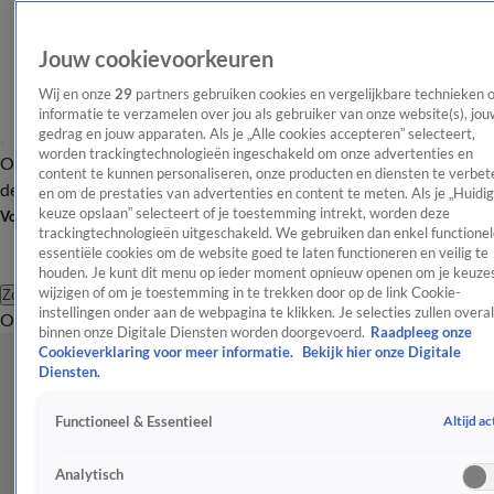
Jouw cookievoorkeuren
Wij en onze
29
partners gebruiken cookies en vergelijkbare technieken 
informatie te verzamelen over jou als gebruiker van onze website(s), jou
gedrag en jouw apparaten. Als je „Alle cookies accepteren” selecteert,
worden trackingtechnologieën ingeschakeld om onze advertenties en
Overzicht
Afleveringen
Tip
Entertainment
BN'ers
TV
Crime
Algemeen
content te kunnen personaliseren, onze producten en diensten te verbet
de redactie
Nieuwsbrief
en om de prestaties van advertenties en content te meten. Als je „Huidi
keuze opslaan” selecteert of je toestemming intrekt, worden deze
Volg Shownieuws
trackingtechnologieën uitgeschakeld. We gebruiken dan enkel functionel
essentiële cookies om de website goed te laten functioneren en veilig te
houden. Je kunt dit menu op ieder moment opnieuw openen om je keuzes
wijzigen of om je toestemming in te trekken door op de link Cookie-
Zoeken
instellingen onder aan de webpagina te klikken. Je selecties zullen overal
Overzicht
Entertainment
Spraakmakend
Reality
Crime
Video's
Afl
binnen onze Digitale Diensten worden doorgevoerd.
Raadpleeg onze
Cookieverklaring voor meer informatie.
Bekijk hier onze Digitale
Diensten.
Altijd ac
Functioneel & Essentieel
Analytisch