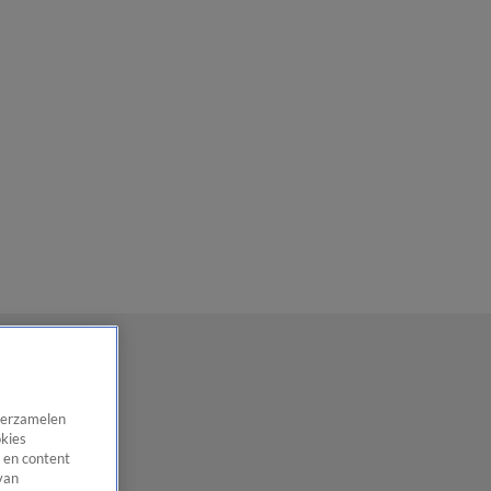
 verzamelen
okies
 en content
van