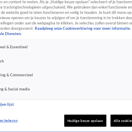
s en content te meten. Als je „Huidige keuze opslaan” selecteert of je toestemm
e trackingtechnologieën uitgeschakeld. We gebruiken dan enkel functionele en
de website goed te laten functioneren en veilig te houden. Je kunt dit menu op
ieuw openen om je keuzes te wijzigen of om je toestemming in te trekken door
ellingen onder aan de webpagina te klikken. Je selecties zullen overal binnen o
orden doorgevoerd.
Raadpleeg onze Cookieverklaring voor meer informatie.
ale Diensten.
eel & Essentieel
sch
sing & Commercieel
ng & Social media
jen lijst
en beheren
Huidige keuze opslaan
Alle cookie