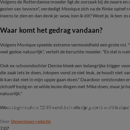
Volgens de Rotterdamse moeder ligt de oorzaak bij de zware en u
gezien van tevoren", verdedigt Monique zich na de flinke ophef r
ineens te zien en dan denk je: wow, ben ik dit? Weet je, ik ben zo 
Waar komt het gedrag vandaan?
Volgens Monique speelde extreme vermoeidheid een grote rol. "D
veel gedoe natuurlijk", vertelt de beruchte moeder. "En dat is na
Ook ex-schoondochter Denise bleek een belangrijke trigger voor 
die zaak iets te doen, inkopen vond ze niet leuk, ze houdt niet v
ik kan dat niet in mijn uppie gaan doen." Daardoor ontstonden e
zichzelf bezig en ze wilde leuke dingen met Mike doen, maar je he
natuurlijk."
Monique woest op Denise: "Ik trek je door de 
Woensdagavond om 22:55 wordt het volledige gesprek met Monique u
Door
Shownieuws-redactie
7:07