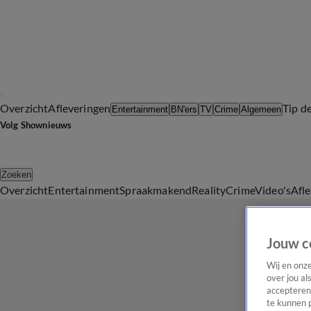
Overzicht
Afleveringen
Tip d
Entertainment
BN'ers
TV
Crime
Algemeen
Volg Shownieuws
Zoeken
Overzicht
Entertainment
Spraakmakend
Reality
Crime
Video's
Afl
Jouw c
Wij en onz
over jou al
accepteren
te kunnen 