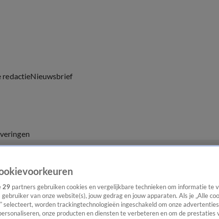
e redactie
Nieuwsbrief
everingen
ookievoorkeuren
e
29
partners gebruiken cookies en vergelijkbare technieken om informatie te
s gebruiker van onze website(s), jouw gedrag en jouw apparaten. Als je „Alle co
” selecteert, worden trackingtechnologieën ingeschakeld om onze advertenties
personaliseren, onze producten en diensten te verbeteren en om de prestaties 