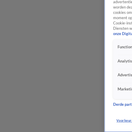
advertentie
worden dez
cookies om 
moment opn
Cookie-inst
Diensten w
onze Digit
Function
Analyti
Adverti
Marketi
Derde parti
Voorkeur