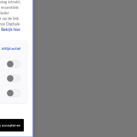
ing intrekt,
 essentiële
 ieder
 op de link
nze Digitale
Bekijk hier
Altijd actief
s accepteren