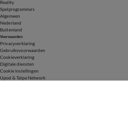
Reality
Spelprogramma's
Algemeen
Nederland
Buitenland
Voorwaarden
Privacyverklaring
Gebruiksvoorwaarden
Cookieverklaring
Digitale diensten
Cookie instellingen
Upod & Talpa Network
Adverteren
Vacatures
Publieksservice
Toegankelijkheid
Over ons
Neem contact op
+31 (0)6 - 549 628 21