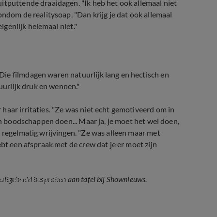
itputtende draaidagen. "Ik heb het ook allemaal niet
ondom de realitysoap. "Dan krijg je dat ook allemaal
eigenlijk helemaal niet."
ie filmdagen waren natuurlijk lang en hectisch en
tuurlijk druk en wennen."
haar irritaties. "Ze was niet echt gemotiveerd om in
an boodschappen doen... Maar ja, je moet het wel doen,
r regelmatig wrijvingen. "Ze was alleen maar met
bt een afspraak met de crew dat je er moet zijn
hele kamer heen!"
itgebreid besproken aan tafel bij Shownieuws.