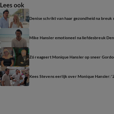
Lees ook
Denise schrikt van haar gezondheid na breuk
Mike Hansler emotioneel na liefdesbreuk Den
Zó reageert Monique Hansler op sneer Gordo
Kees Stevens eerlijk over Monique Hansler: 'Z