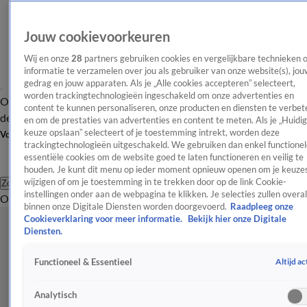
Jouw cookievoorkeuren
Wij en onze
28
partners gebruiken cookies en vergelijkbare technieken 
informatie te verzamelen over jou als gebruiker van onze website(s), jou
gedrag en jouw apparaten. Als je „Alle cookies accepteren” selecteert,
worden trackingtechnologieën ingeschakeld om onze advertenties en
Overzicht
Afleveringen
Tip
Entertainment
BN'ers
TV
Crime
Algemeen
content te kunnen personaliseren, onze producten en diensten te verbet
de redactie
Nieuwsbrief
en om de prestaties van advertenties en content te meten. Als je „Huidi
keuze opslaan” selecteert of je toestemming intrekt, worden deze
Volg Shownieuws
trackingtechnologieën uitgeschakeld. We gebruiken dan enkel functionel
essentiële cookies om de website goed te laten functioneren en veilig te
houden. Je kunt dit menu op ieder moment opnieuw openen om je keuzes
wijzigen of om je toestemming in te trekken door op de link Cookie-
Zoeken
instellingen onder aan de webpagina te klikken. Je selecties zullen overal
Overzicht
Entertainment
Spraakmakend
Reality
Crime
Video's
Afl
binnen onze Digitale Diensten worden doorgevoerd.
Raadpleeg onze
Cookieverklaring voor meer informatie.
Bekijk hier onze Digitale
Diensten.
Altijd ac
Functioneel & Essentieel
Analytisch