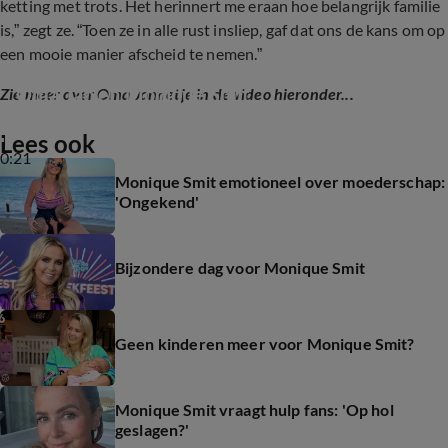
ketting met trots. Het herinnert me eraan hoe belangrijk familie
is,” zegt ze. “Toen ze in alle rust insliep, gaf dat ons de kans om op
een mooie manier afscheid te nemen.”
Oma Jan en Monique Smit
Zie meer over Oma Jannetje in de video hieronder...
Lees ook
0:21
Monique Smit emotioneel over moederschap:
'Ongekend'
Bijzondere dag voor Monique Smit
Geen kinderen meer voor Monique Smit?
Monique Smit vraagt hulp fans: 'Op hol
geslagen?'