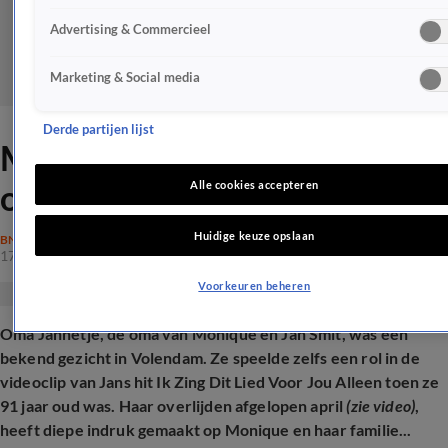
Advertising & Commercieel
Marketing & Social media
Derde partijen lijst
Monique Smit emotioneel
over tragisch verlies
Alle cookies accepteren
Huidige keuze opslaan
BN'ERS
17 jan 2025, 15:25
Voorkeuren beheren
Oma Jannetje, de oma van Monique en Jan Smit, was een
bekend gezicht in Volendam. Ze speelde zelfs een rol in de
videoclip van Jans hit Ik Zing Dit Lied Voor Jou Alleen toen ze
91 jaar oud was. Haar overlijden afgelopen april
(zie video)
,
heeft diepe indruk gemaakt op Monique en haar familie...