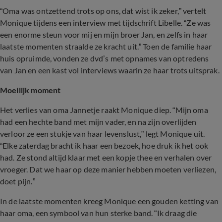
“Oma was ontzettend trots op ons, dat wist ik zeker,” vertelt
Monique tijdens een interview met tijdschrift Libelle. “Ze was
een enorme steun voor mij en mijn broer Jan, en zelfs in haar
laatste momenten straalde ze kracht uit.” Toen de familie haar
huis opruimde, vonden ze dvd’s met opnames van optredens
van Jan en een kast vol interviews waarin ze haar trots uitsprak.
Moeilijk moment
Het verlies van oma Jannetje raakt Monique diep. “Mijn oma
had een hechte band met mijn vader, en na zijn overlijden
verloor ze een stukje van haar levenslust,” legt Monique uit.
“Elke zaterdag bracht ik haar een bezoek, hoe druk ik het ook
had. Ze stond altijd klaar met een kopje thee en verhalen over
vroeger. Dat we haar op deze manier hebben moeten verliezen,
doet pijn.”
In de laatste momenten kreeg Monique een gouden ketting van
haar oma, een symbool van hun sterke band. “Ik draag die