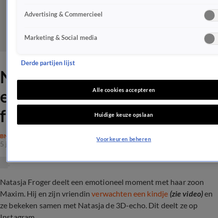
Advertising & Commercieel
Marketing & Social media
Derde partijen lijst
Natasja Froger deelt
emotioneel moment met
Alle cookies accepteren
familie
Huidige keuze opslaan
BN'ERS
Voorkeuren beheren
5 juli 2024, 17:19
Natasja Froger deelt een emotioneel moment met haar zoon
Maxim. Hij en zijn vriendin
verwachten een kindje
(zie video)
en
ze bekeken samen met Natasja de 3D-echo. Dit deelt ze op
Instagram...