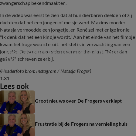
zwangerschap bekendmaakten.
In de video was eerst te zien dat al hun dierbaren deelden of zij
dachten dat het een jongen of meisje werd. Maxims moeder
Natasja vermoedde een jongetje, en René zei met enige ironie:
"Ik denk dat het een kindje wordt." Aan het einde van het filmpje
kwam het hoge woord eruit: het stel is in verwachting van een
Maxim Froger en vriendin onthullen geslacht 
jongetje. De twee reageerden enorm enthousiast. "Meer dan
baby
geliefd", schreven ze erbij.
(Headerfoto bron: Instagram / Natasja Froger)
1:31
Lees ook
Groot nieuws over De Frogers verklapt
Frustratie bij de Frogers na vernieling huis