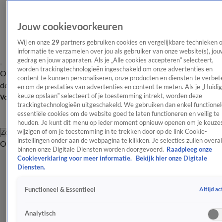
Jouw cookievoorkeuren
Wij en onze
29
partners gebruiken cookies en vergelijkbare technieken 
informatie te verzamelen over jou als gebruiker van onze website(s), jou
gedrag en jouw apparaten. Als je „Alle cookies accepteren” selecteert,
worden trackingtechnologieën ingeschakeld om onze advertenties en
Overzicht
Afleveringen
Tip
Entertainment
BN'ers
TV
Crime
Algemeen
content te kunnen personaliseren, onze producten en diensten te verbet
de redactie
Nieuwsbrief
en om de prestaties van advertenties en content te meten. Als je „Huidi
keuze opslaan” selecteert of je toestemming intrekt, worden deze
Volg Shownieuws
trackingtechnologieën uitgeschakeld. We gebruiken dan enkel functionel
essentiële cookies om de website goed te laten functioneren en veilig te
houden. Je kunt dit menu op ieder moment opnieuw openen om je keuzes
wijzigen of om je toestemming in te trekken door op de link Cookie-
Zoeken
instellingen onder aan de webpagina te klikken. Je selecties zullen overal
Overzicht
Entertainment
Spraakmakend
Reality
Crime
Video's
Afl
binnen onze Digitale Diensten worden doorgevoerd.
Raadpleeg onze
Cookieverklaring voor meer informatie.
Bekijk hier onze Digitale
Diensten.
Altijd ac
Functioneel & Essentieel
Analytisch