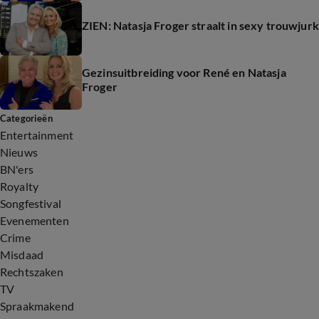
ZIEN: Natasja Froger straalt in sexy trouwjurk
Gezinsuitbreiding voor René en Natasja
Froger
Categorieën
Entertainment
Nieuws
BN'ers
Royalty
Songfestival
Evenementen
Crime
Misdaad
Rechtszaken
TV
Spraakmakend