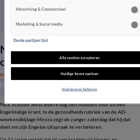
Advertising & Commercieel
Marketing & Social media
Derde partijen lijst
Nick Schilder doet bijzondere
onthulling over carrière
Alle cookies accepteren
Huidige keuze opslaan
BN'ERS
18 jan 2025, 10:43
Voorkeuren beheren
Nick Schilder leest iedere dag tien minuten voor uit een
Engelstalige krant. In de gezondheidsrubriek van de AD-
weekendbijlage Mezza zegt de zanger zaterdag dat hij dat
doet om zijn Engelse uitspraak te verbeteren.
De 41-jarige vertelt dat hij veel kranten uit binnen- en