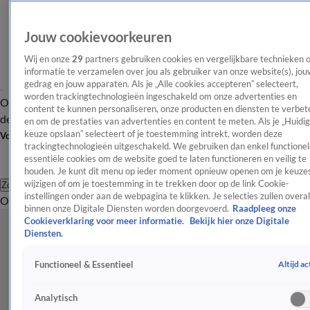
Jouw cookievoorkeuren
Wij en onze
29
partners gebruiken cookies en vergelijkbare technieken 
informatie te verzamelen over jou als gebruiker van onze website(s), jou
gedrag en jouw apparaten. Als je „Alle cookies accepteren” selecteert,
worden trackingtechnologieën ingeschakeld om onze advertenties en
Overzicht
Afleveringen
Tip
Entertainment
BN'ers
TV
Crime
Algemeen
content te kunnen personaliseren, onze producten en diensten te verbet
de redactie
Nieuwsbrief
en om de prestaties van advertenties en content te meten. Als je „Huidi
keuze opslaan” selecteert of je toestemming intrekt, worden deze
Volg Shownieuws
trackingtechnologieën uitgeschakeld. We gebruiken dan enkel functionel
essentiële cookies om de website goed te laten functioneren en veilig te
houden. Je kunt dit menu op ieder moment opnieuw openen om je keuzes
wijzigen of om je toestemming in te trekken door op de link Cookie-
Zoeken
instellingen onder aan de webpagina te klikken. Je selecties zullen overal
Overzicht
Entertainment
Spraakmakend
Reality
Crime
Video's
Afl
binnen onze Digitale Diensten worden doorgevoerd.
Raadpleeg onze
Cookieverklaring voor meer informatie.
Bekijk hier onze Digitale
Diensten.
Altijd ac
Functioneel & Essentieel
Analytisch