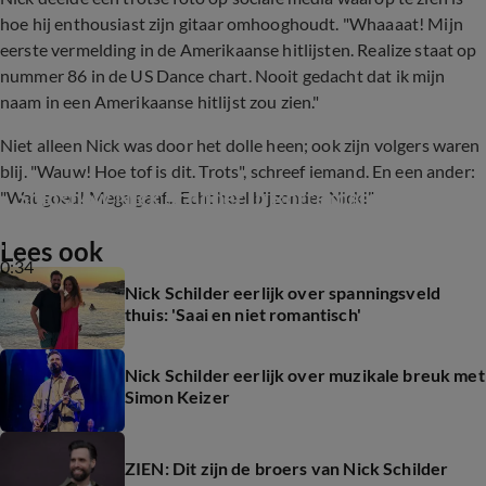
hoe hij enthousiast zijn gitaar omhooghoudt. "Whaaaat! Mijn
eerste vermelding in de Amerikaanse hitlijsten. Realize staat op
nummer 86 in de US Dance chart. Nooit gedacht dat ik mijn
naam in een Amerikaanse hitlijst zou zien."
Niet alleen Nick was door het dolle heen; ook zijn volgers waren
blij. "Wauw! Hoe tof is dit. Trots", schreef iemand. En een ander:
Soloshow Nick Schilder in Rotterdam Ahoy
"Wat goed! Mega gaaf... Echt heel bijzonder Nick!"
Lees ook
0:34
Nick Schilder eerlijk over spanningsveld
thuis: 'Saai en niet romantisch'
Nick Schilder eerlijk over muzikale breuk met
Simon Keizer
ZIEN: Dit zijn de broers van Nick Schilder