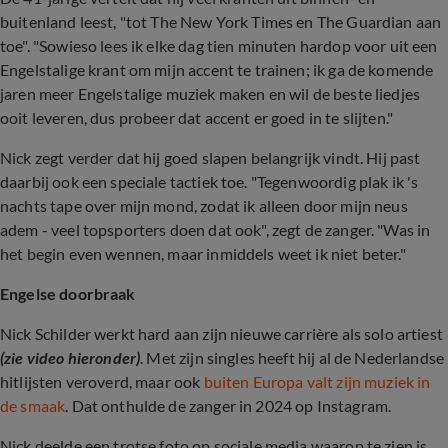
buitenland leest, "tot The New York Times en The Guardian aan
toe". "Sowieso lees ik elke dag tien minuten hardop voor uit een
Engelstalige krant om mijn accent te trainen; ik ga de komende
jaren meer Engelstalige muziek maken en wil de beste liedjes
ooit leveren, dus probeer dat accent er goed in te slijten."
Nick zegt verder dat hij goed slapen belangrijk vindt. Hij past
daarbij ook een speciale tactiek toe. "Tegenwoordig plak ik 's
nachts tape over mijn mond, zodat ik alleen door mijn neus
adem - veel topsporters doen dat ook", zegt de zanger. "Was in
het begin even wennen, maar inmiddels weet ik niet beter."
Engelse doorbraak
Nick Schilder werkt hard aan zijn nieuwe carrière als solo artiest
(zie video hieronder)
. Met zijn singles heeft hij al de Nederlandse
hitlijsten veroverd, maar ook
buiten Europa valt zijn muziek in
de smaak
. Dat onthulde de zanger in 2024 op Instagram.
Nick deelde een trotse foto op sociale media waarop te zien is